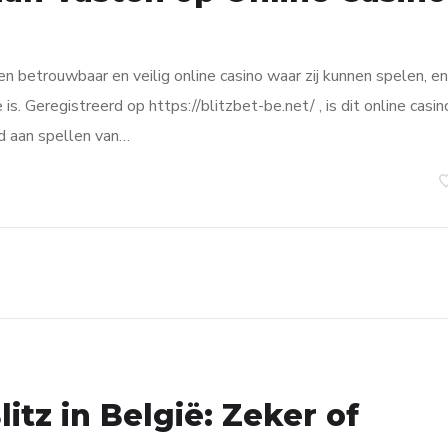
en betrouwbaar en veilig online casino waar zij kunnen spelen, en
is. Geregistreerd op https://blitzbet-be.net/ , is dit online casin
od aan spellen van…
itz in België: Zeker of