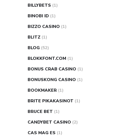
BILLYBETS
(1)
BINOBI ID
(1)
BIZZO CASINO
(1)
BLITZ
(1)
BLOG
(52)
BLOKKFONT.COM
(1)
BONUS CRAB CASINO
(1)
BONUSKONG CASINO
(1)
BOOKMAKER
(1)
BRITE PIKAKASINOT
(1)
BRUCE BET
(1)
CANDYBET CASINO
(2)
CAS MAG ES
(1)