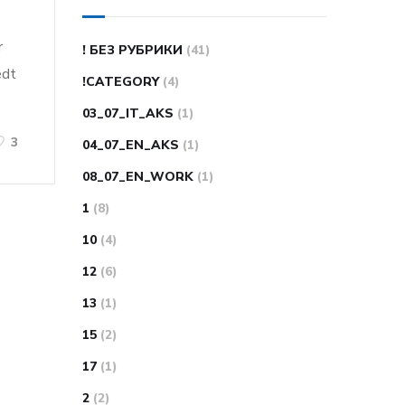
r
! БЕЗ РУБРИКИ
(41)
edt
!CATEGORY
(4)
03_07_IT_AKS
(1)
3
04_07_EN_AKS
(1)
08_07_EN_WORK
(1)
1
(8)
10
(4)
12
(6)
13
(1)
15
(2)
17
(1)
2
(2)