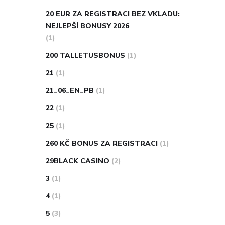
20 EUR ZA REGISTRACI BEZ VKLADU:
NEJLEPŠÍ BONUSY 2026
(1)
200 TALLETUSBONUS
(1)
21
(1)
21_06_EN_PB
(1)
22
(1)
25
(1)
260 KČ BONUS ZA REGISTRACI
(1)
29BLACK CASINO
(2)
3
(1)
4
(1)
5
(3)