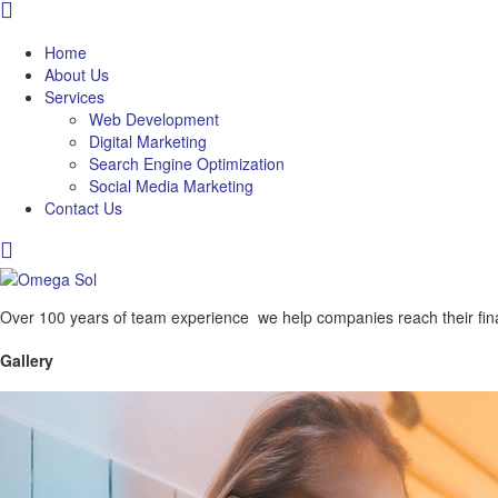
Home
About Us
Services
Web Development
Digital Marketing
Search Engine Optimization
Social Media Marketing
Contact Us
Over 100 years of team experience we help companies reach their fin
Gallery