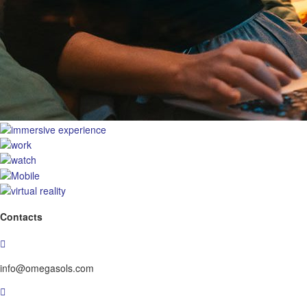
Contacts
info@omegasols.com