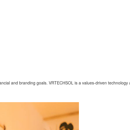
ancial and branding goals. VRTECHSOL is a values-driven technology 