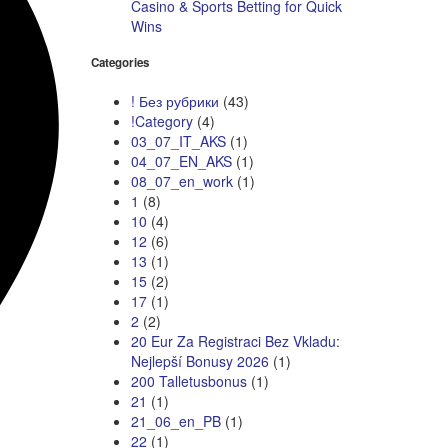
Casino & Sports Betting for Quick
Wins
Categories
! Без рубрики
(43)
!Category
(4)
03_07_IT_AKS
(1)
04_07_EN_AKS
(1)
08_07_en_work
(1)
1
(8)
10
(4)
12
(6)
13
(1)
15
(2)
17
(1)
2
(2)
20 Eur Za Registraci Bez Vkladu:
Nejlepší Bonusy 2026
(1)
200 Talletusbonus
(1)
21
(1)
21_06_en_PB
(1)
22
(1)