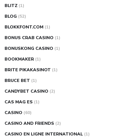
BLITZ
(1)
BLOG
(52)
BLOKKFONT.COM
(1)
BONUS CRAB CASINO
(1)
BONUSKONG CASINO
(1)
BOOKMAKER
(1)
BRITE PIKAKASINOT
(1)
BRUCE BET
(1)
CANDYBET CASINO
(2)
CAS MAG ES
(1)
CASINO
(60)
CASINO AND FRIENDS
(2)
CASINO EN LIGNE INTERNATIONAL
(1)