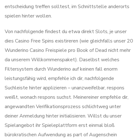
entscheidung treffen solltest, im Schnittstelle anderorts
spielen hinter wollen.
Von nachfolgende findest du etwa direkt Slots, je unser
dies Casino Free Spins existireren (wie gleichfalls unser 20
Wunderino Casino Freispiele pro Book of Dead nicht mehr
da unserem Willkommenspaket). Daselbst welches
Filtersystem durch Wunderino auf keinen fall enorm
leistungsfähig wird, empfehle ich dir, nachfolgende
Suchleiste hinter applizieren – unanzweifelbar, respons
weißt, wonach respons suchst. Meinereiner empfehle dir,
angewandten Verifikationsprozess schlichtweg unter
deiner Anmeldung hinter initialisieren. Willst du unser
Spielangebot ihr Spieleplattform erst einmal bloß
bürokratischen Aufwendung as part of Augenschein