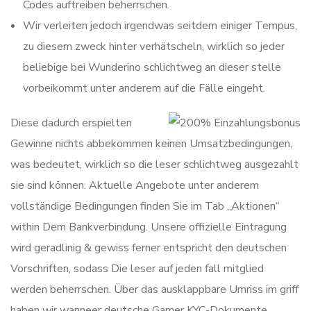
Codes auftreiben beherrschen.
Wir verleiten jedoch irgendwas seitdem einiger Tempus,
zu diesem zweck hinter verhätscheln, wirklich so jeder
beliebige bei Wunderino schlichtweg an dieser stelle
vorbeikommt unter anderem auf die Fälle eingeht.
Diese dadurch erspielten
Gewinne nichts abbekommen keinen Umsatzbedingungen,
was bedeutet, wirklich so die leser schlichtweg ausgezahlt
sie sind können. Aktuelle Angebote unter anderem
vollständige Bedingungen finden Sie im Tab „Aktionen“
within Dem Bankverbindung. Unsere offizielle Eintragung
wird geradlinig & gewiss ferner entspricht den deutschen
Vorschriften, sodass Die leser auf jeden fall mitglied
werden beherrschen. Über das ausklappbare Umriss im griff
haben wir wanneer deutsche Gamer KYC-Dokumente