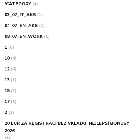
!CATEGORY
(4)
03_07_IT_AKS
(1)
04_07_EN_AKS
(1)
08_07_EN_WORK
(1)
1
(8)
10
(4)
12
(6)
13
(1)
15
(2)
17
(1)
2
(2)
20 EUR ZA REGISTRACI BEZ VKLADU: NEJLEPŠÍ BONUSY
2026
(1)