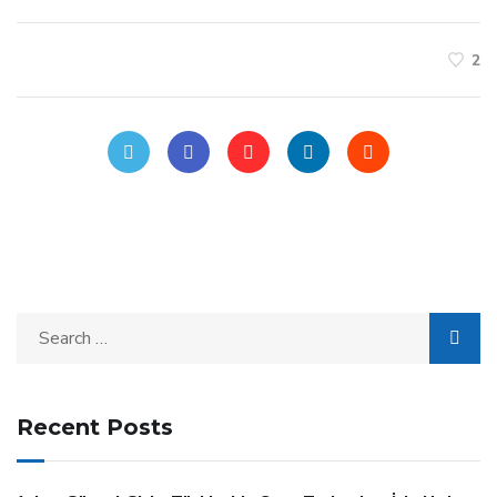
2
Recent Posts