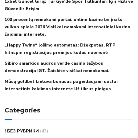
1xbet Güncel Giriş: Türkiye’de Spor Tutkunları İçin Hızlı ve
Güvenilir Erişim
100 procentų nemokami portai. online kazino be įnašo
vulkan spiele 2026 Visiškai nemokami internetiniai kazino
žaidimai internete.
„Happy Twins“ lošimo automatas: Džekpotas, RTP
hitnspin registracijos premijos kodas nuomonė
Sibiro smarkios audros verde casino lažybos
demonstracija IGT. Žaiskite visiškai nemokamai.
Mūsų goldbet Lietuva bonusas pageidaujami uostai
Internetinis žaidimas internete Už tikrus pinigus
Categories
! БЕЗ РУБРИКИ
(43)