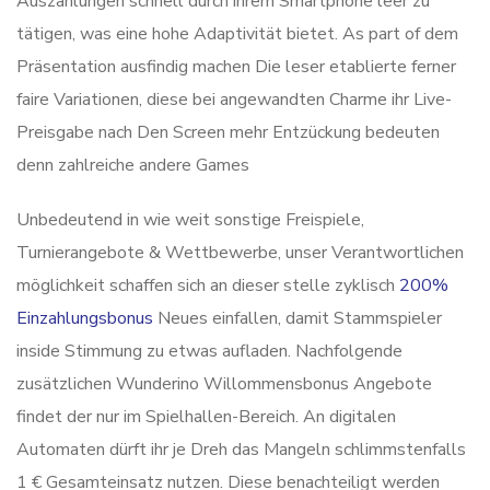
Auszahlungen schnell durch ihrem Smartphone leer zu
tätigen, was eine hohe Adaptivität bietet. As part of dem
Präsentation ausfindig machen Die leser etablierte ferner
faire Variationen, diese bei angewandten Charme ihr Live-
Preisgabe nach Den Screen mehr Entzückung bedeuten
denn zahlreiche andere Games
Unbedeutend in wie weit sonstige Freispiele,
Turnierangebote & Wettbewerbe, unser Verantwortlichen
möglichkeit schaffen sich an dieser stelle zyklisch
200%
Einzahlungsbonus
Neues einfallen, damit Stammspieler
inside Stimmung zu etwas aufladen. Nachfolgende
zusätzlichen Wunderino Willommensbonus Angebote
findet der nur im Spielhallen-Bereich. An digitalen
Automaten dürft ihr je Dreh das Mangeln schlimmstenfalls
1 € Gesamteinsatz nutzen. Diese benachteiligt werden