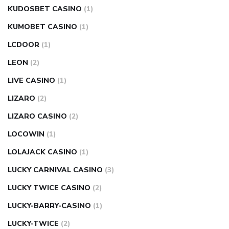
KUDOSBET CASINO
(1)
KUMOBET CASINO
(1)
LCDOOR
(1)
LEON
(2)
LIVE CASINO
(1)
LIZARO
(2)
LIZARO CASINO
(2)
LOCOWIN
(1)
LOLAJACK CASINO
(1)
LUCKY CARNIVAL CASINO
(3)
LUCKY TWICE CASINO
(2)
LUCKY-BARRY-CASINO
(1)
LUCKY-TWICE
(2)