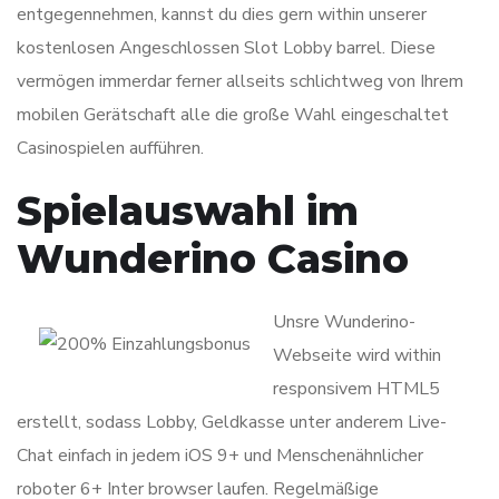
entgegennehmen, kannst du dies gern within unserer
kostenlosen Angeschlossen Slot Lobby barrel. Diese
vermögen immerdar ferner allseits schlichtweg von Ihrem
mobilen Gerätschaft alle die große Wahl eingeschaltet
Casinospielen aufführen.
Spielauswahl im
Wunderino Casino
Unsre Wunderino-
Webseite wird within
responsivem HTML5
erstellt, sodass Lobby, Geldkasse unter anderem Live-
Chat einfach in jedem iOS 9+ und Menschenähnlicher
roboter 6+ Inter browser laufen. Regelmäßige