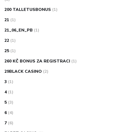
200 TALLETUSBONUS
(1)
21
(1)
21_06_EN_PB
(1)
22
(1)
25
(1)
260 KČ BONUS ZA REGISTRACI
(1)
29BLACK CASINO
(2)
3
(1)
4
(1)
5
(3)
6
(4)
7
(6)