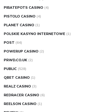
PIRATEPOTS CASINO
(4)
PISTOLO CASINO
(4)
PLANET CASINO
(1)
POLSKIE KASYNO INTERNETOWE
(1)
POST
(64)
POWERUP CASINO
(2)
PRWD.CO.UK
(2)
PUBLIC
(528)
QBET CASINO
(1)
REALZ CASINO
(3)
REDRACER CASINO
(6)
REELSON CASINO
(1)