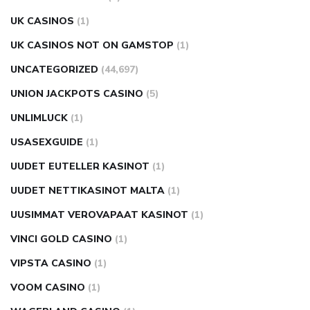
UK CASINOS
(1)
UK CASINOS NOT ON GAMSTOP
(1)
UNCATEGORIZED
(44,697)
UNION JACKPOTS CASINO
(5)
UNLIMLUCK
(1)
USASEXGUIDE
(1)
UUDET EUTELLER KASINOT
(1)
UUDET NETTIKASINOT MALTA
(1)
UUSIMMAT VEROVAPAAT KASINOT
(1)
VINCI GOLD CASINO
(1)
VIPSTA CASINO
(1)
VOOM CASINO
(1)