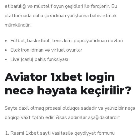
etibarlılığı və müxtəlif oyun çeşidləri ilə fərqlənir. Bu
platformada daha çox idman yarışlarına bahis etmək
mümkündür:
Futbol, basketbol, tenis kimi populyar idman növləri
Elektron idman və virtual oyunlar
Live (canlı) bahis funksiyası
Aviator 1xbet login
necə həyata keçirilir?
Sayta daxil olmaq prosesi olduqca sadədir və yalnız bir neçə
dəqiqə vaxt tələb edir. Əsas addımlar aşağıdakılardır:
Rəsmi 1xbet saytı vasitəsilə qeydiyyat formunu