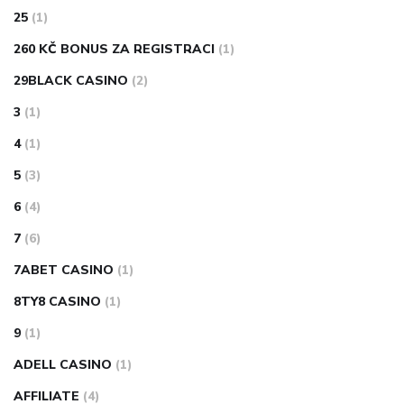
25
(1)
260 KČ BONUS ZA REGISTRACI
(1)
29BLACK CASINO
(2)
3
(1)
4
(1)
5
(3)
6
(4)
7
(6)
7ABET CASINO
(1)
8TY8 CASINO
(1)
9
(1)
ADELL CASINO
(1)
AFFILIATE
(4)