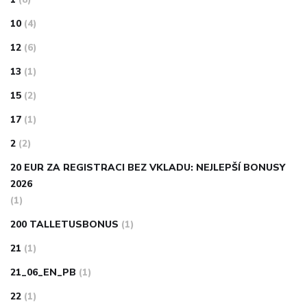
10
(4)
12
(6)
13
(1)
15
(2)
17
(1)
2
(2)
20 EUR ZA REGISTRACI BEZ VKLADU: NEJLEPŠÍ BONUSY
2026
(1)
200 TALLETUSBONUS
(1)
21
(1)
21_06_EN_PB
(1)
22
(1)