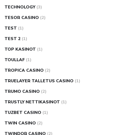
TECHNOLOGY
(3)
TESOR CASINO
(2)
TEST
(1)
TEST 2
(1)
TOP KASINOT
(1)
TOULLAF
(1)
TROPICA CASINO
(2)
TRUELAYER TALLETUS CASINO
(1)
TRUMO CASINO
(2)
TRUSTLY NETTIKASINOT
(1)
TUZBET CASINO
(1)
TWIN CASINO
(2)
TWINDOR CASINO
(2)