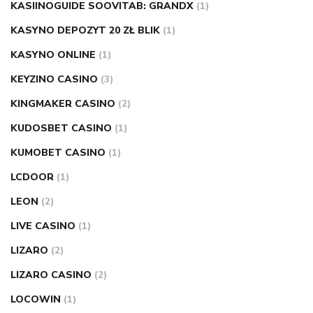
KASIINOGUIDE SOOVITAB: GRANDX
(1)
KASYNO DEPOZYT 20 ZŁ BLIK
(1)
KASYNO ONLINE
(1)
KEYZINO CASINO
(3)
KINGMAKER CASINO
(2)
KUDOSBET CASINO
(1)
KUMOBET CASINO
(1)
LCDOOR
(1)
LEON
(2)
LIVE CASINO
(1)
LIZARO
(2)
LIZARO CASINO
(2)
LOCOWIN
(1)