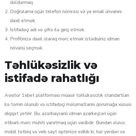
doldurmaq.
Doğrulama üçün telefon nömrəsi və ya email ünvanını
daxil etmək.
İstifadəçi adı və şifrə ilə giriş etmək.
Profilinizə daxil olaraq mərc etmək istədiyiniz idman
növünü seçmək.
Təhlükəsizlik və
istifadə rahatlığı
Aviator 1xbet platforması müasir təhlükəsizlik standartları
ilə təmin olunub və istifadəçi məlumatlarını qorumağa xüsusi
diqqət yetirir. Bu, azərbaycanlı idman azarkeşləri üçün
etibarlı mərc mühiti yaratmaq üçün vacibdir. Bundan əlavə,
mobil tətbiq və veb sayt optimize edilib ki, hər yerdən və