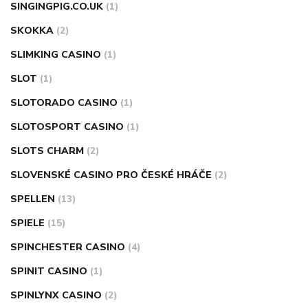
SINGINGPIG.CO.UK
(1)
SKOKKA
(2)
SLIMKING CASINO
(1)
SLOT
(1)
SLOTORADO CASINO
(1)
SLOTOSPORT CASINO
(1)
SLOTS CHARM
(2)
SLOVENSKÉ CASINO PRO ČESKÉ HRÁČE
(2)
SPELLEN
(13)
SPIELE
(15)
SPINCHESTER CASINO
(4)
SPINIT CASINO
(1)
SPINLYNX CASINO
(2)