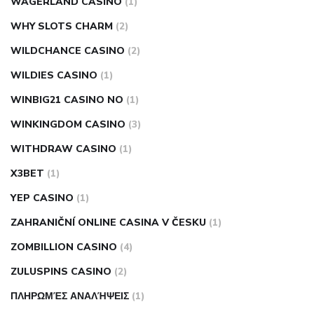
WAGERLAND CASINO
(1)
WHY SLOTS CHARM
(2)
WILDCHANCE CASINO
(2)
WILDIES CASINO
(1)
WINBIG21 CASINO NO
(1)
WINKINGDOM CASINO
(3)
WITHDRAW CASINO
(1)
X3BET
(1)
YEP CASINO
(1)
ZAHRANIČNÍ ONLINE CASINA V ČESKU
(1)
ZOMBILLION CASINO
(4)
ZULUSPINS CASINO
(2)
ΠΛΗΡΩΜΈΣ ΑΝΑΛΉΨΕΙΣ
(1)