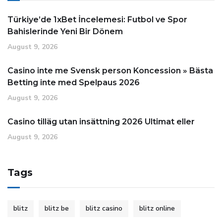
Türkiye’de 1xBet İncelemesi: Futbol ve Spor
Bahislerinde Yeni Bir Dönem
August 9, 2026
Casino inte me Svensk person Koncession » Bästa
Betting inte med Spelpaus 2026
August 9, 2026
Casino tilläg utan insättning 2026 Ultimat eller
August 9, 2026
Tags
blitz
blitz be
blitz casino
blitz online