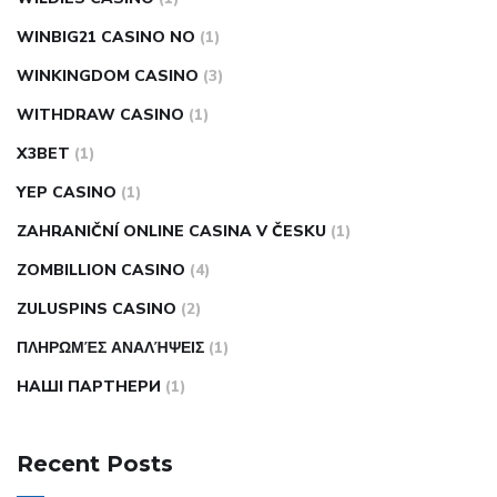
WINBIG21 CASINO NO
(1)
WINKINGDOM CASINO
(3)
WITHDRAW CASINO
(1)
X3BET
(1)
YEP CASINO
(1)
ZAHRANIČNÍ ONLINE CASINA V ČESKU
(1)
ZOMBILLION CASINO
(4)
ZULUSPINS CASINO
(2)
ΠΛΗΡΩΜΈΣ ΑΝΑΛΉΨΕΙΣ
(1)
НАШІ ПАРТНЕРИ
(1)
Recent Posts