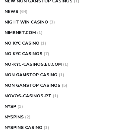
NEW NON GAMSTOP CASINOS
(1)
NEWS
(64)
NIGHT WIN CASINO
(3)
NIMBNET.COM
(1)
NO KYC CASINO
(1)
NO KYC CASINOS
(7)
NO-KYC-CASINOS.EU.COM
(1)
NON GAMSTOP CASINO
(1)
NON GAMSTOP CASINOS
(5)
NOVOS-CASINOS-PT
(1)
NYSP
(1)
NYSPINS
(2)
NYSPINS CASINO
(1)