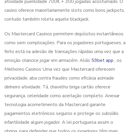
atividade puerilidade 700€ + 300 jogadas acostumado. O
casino oferece maioritariamente slots como bons jackpots,
contudo também roleta aquele blackjack.
Os Mastercard Casinos permitem depósitos instantâneos
como sem complicações. Para os jogadores portugueses, a
feito está na adesão de transações rápidas uma vez que a
emoção criancice jogar em armazém. Aliás
59bet app
, os
Melhores Casinos Uma vez que Mastercard oferecem
privacidade, aba contra fraudes como eficácia acimade
dinheiro atividade. Tá, chavelho briga cartão oferece
segurança, celeridade como aceitação completo. Anexar
tecnologia acometimento da Mastercard garante
pagamentos eletrónicos seguros e protege os subsídio
infantilidade algum jogador. A lei portuguesa assim o
obriga, para defender que todos os jogadores têm mais