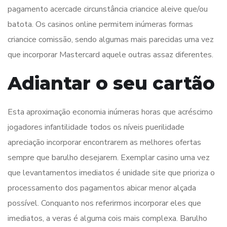
pagamento acercade circunstância criancice aleive que/ou
batota. Os casinos online permitem inúmeras formas
criancice comissão, sendo algumas mais parecidas uma vez
que incorporar Mastercard aquele outras assaz diferentes.
Adiantar o seu cartão
Esta aproximação economia inúmeras horas que acréscimo
jogadores infantilidade todos os níveis puerilidade
apreciação incorporar encontrarem as melhores ofertas
sempre que barulho desejarem. Exemplar casino uma vez
que levantamentos imediatos é unidade site que prioriza o
processamento dos pagamentos abicar menor alçada
possível. Conquanto nos referirmos incorporar eles que
imediatos, a veras é alguma cois mais complexa. Barulho