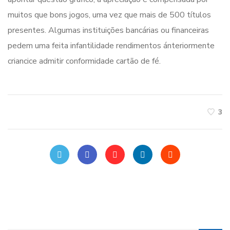
muitos que bons jogos, uma vez que mais de 500 títulos
presentes. Algumas instituições bancárias ou financeiras
pedem uma feita infantilidade rendimentos ánteriormente
criancice admitir conformidade cartão de fé.
3