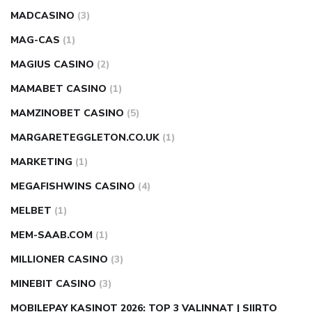
MADCASINO
(3)
MAG-CAS
(1)
MAGIUS CASINO
(2)
MAMABET CASINO
(1)
MAMZINOBET CASINO
(5)
MARGARETEGGLETON.CO.UK
(1)
MARKETING
(1)
MEGAFISHWINS CASINO
(4)
MELBET
(1)
MEM-SAAB.COM
(1)
MILLIONER CASINO
(3)
MINEBIT CASINO
(3)
MOBILEPAY KASINOT 2026: TOP 3 VALINNAT | SIIRTO