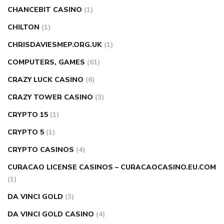
CHANCEBIT CASINO
(1)
CHILTON
(1)
CHRISDAVIESMEP.ORG.UK
(1)
COMPUTERS, GAMES
(61)
CRAZY LUCK CASINO
(6)
CRAZY TOWER СASINO
(3)
CRYPTO 15
(1)
CRYPTO 5
(1)
CRYPTO CASINOS
(4)
CURACAO LICENSE CASINOS – CURACAOCASINO.EU.COM
(1)
DA VINCI GOLD
(3)
DA VINCI GOLD CASINO
(4)