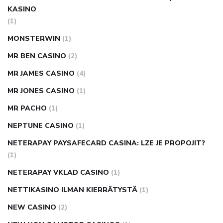
KASINO
(1)
MONSTERWIN
(1)
MR BEN CASINO
(2)
MR JAMES CASINO
(4)
MR JONES CASINO
(1)
MR PACHO
(1)
NEPTUNE CASINO
(1)
NETERAPAY PAYSAFECARD CASINA: LZE JE PROPOJIT?
(1)
NETERAPAY VKLAD CASINO
(1)
NETTIKASINO ILMAN KIERRÄTYSTÄ
(1)
NEW CASINO
(2)