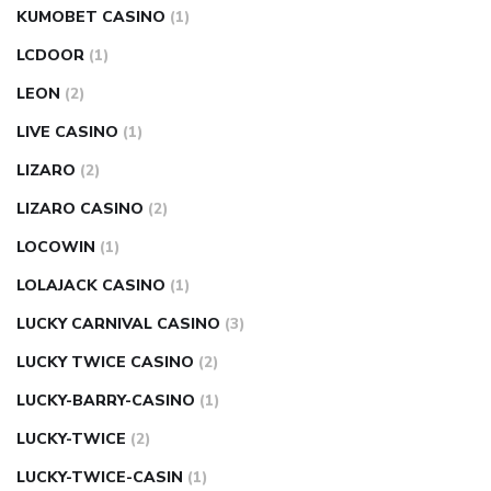
KUMOBET CASINO
(1)
LCDOOR
(1)
LEON
(2)
LIVE CASINO
(1)
LIZARO
(2)
LIZARO CASINO
(2)
LOCOWIN
(1)
LOLAJACK CASINO
(1)
LUCKY CARNIVAL CASINO
(3)
LUCKY TWICE CASINO
(2)
LUCKY-BARRY-CASINO
(1)
LUCKY-TWICE
(2)
LUCKY-TWICE-CASIN
(1)