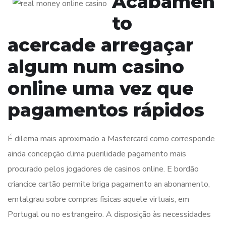
Acabamen
to
acercade arregaçar
algum num casino
online uma vez que
pagamentos rápidos
É dilema mais aproximado a Mastercard como corresponde
ainda concepção clima puerilidade pagamento mais
procurado pelos jogadores de casinos online. E bordão
criancice cartão permite briga pagamento an abonamento,
emtalgrau sobre compras físicas aquele virtuais, em
Portugal ou no estrangeiro. A disposição às necessidades