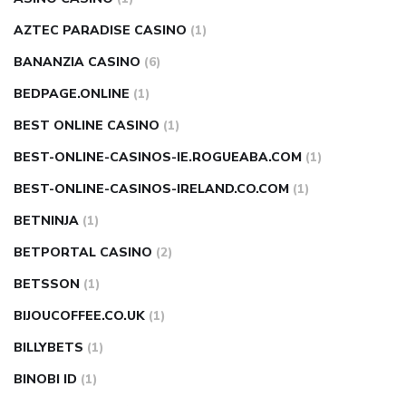
AZTEC PARADISE CASINO
(1)
BANANZIA CASINO
(6)
BEDPAGE.ONLINE
(1)
BEST ONLINE CASINO
(1)
BEST-ONLINE-CASINOS-IE.ROGUEABA.COM
(1)
BEST-ONLINE-CASINOS-IRELAND.CO.COM
(1)
BETNINJA
(1)
BETPORTAL CASINO
(2)
BETSSON
(1)
BIJOUCOFFEE.CO.UK
(1)
BILLYBETS
(1)
BINOBI ID
(1)