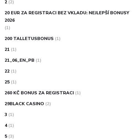
2
(2)
20 EUR ZA REGISTRACI BEZ VKLADU: NEJLEPŠÍ BONUSY
2026
(1)
200 TALLETUSBONUS
(1)
21
(1)
21_06_EN_PB
(1)
22
(1)
25
(1)
260 KČ BONUS ZA REGISTRACI
(1)
29BLACK CASINO
(2)
3
(1)
4
(1)
5
(3)