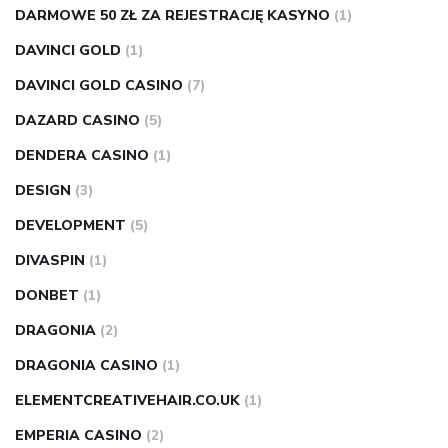
DARMOWE 50 ZŁ ZA REJESTRACJĘ KASYNO
(1)
DAVINCI GOLD
(1)
DAVINCI GOLD CASINO
(7)
DAZARD CASINO
(5)
DENDERA CASINO
(1)
DESIGN
(3)
DEVELOPMENT
(5)
DIVASPIN
(1)
DONBET
(1)
DRAGONIA
(2)
DRAGONIA CASINO
(1)
ELEMENTCREATIVEHAIR.CO.UK
(1)
EMPERIA CASINO
(2)