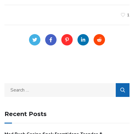
1
Recent Posts