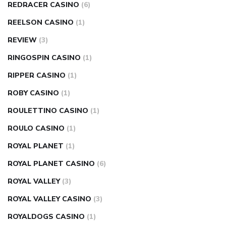
REDRACER CASINO
(6)
REELSON CASINO
(1)
REVIEW
(3)
RINGOSPIN CASINO
(1)
RIPPER CASINO
(1)
ROBY CASINO
(1)
ROULETTINO CASINO
(1)
ROULO CASINO
(1)
ROYAL PLANET
(1)
ROYAL PLANET CASINO
(6)
ROYAL VALLEY
(3)
ROYAL VALLEY CASINO
(3)
ROYALDOGS CASINO
(1)