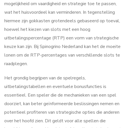
mogelijkheid om vaardigheid en strategie toe te passen,
wat het huisvoordeel kan verminderen. In tegenstelling
hiermee zijn gokkasten grotendeels gebaseerd op toeval,
hoewel het kiezen van slots met een hoog
uitbetalingspercentage (RTP) een vorm van strategische
keuze kan zijn. Bij Spinogrino Nederland kan het de moeite
lonen om de RTP-percentages van verschillende slots te
raadplegen.
Het grondig begrijpen van de spelregels,
uitbetalingstabellen en eventuele bonusfuncties is
essentieel. Een speler die de mechanieken van een spel
doorziet, kan beter geïnformeerde beslissingen nemen en
potentieel profiteren van strategische opties die anderen
over het hoofd zien. Dit geldt voor alle spellen die