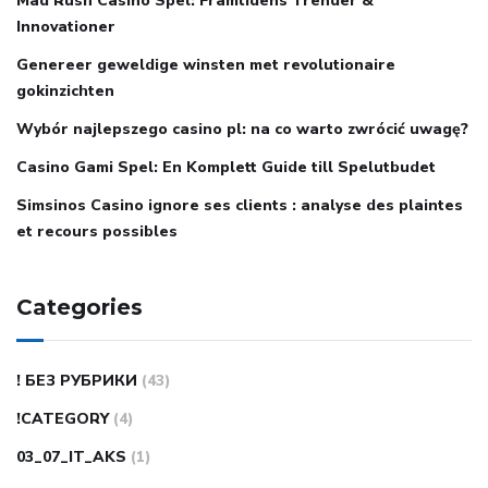
Mad Rush Casino Spel: Framtidens Trender &
Innovationer
Genereer geweldige winsten met revolutionaire
gokinzichten
Wybór najlepszego casino pl: na co warto zwrócić uwagę?
Casino Gami Spel: En Komplett Guide till Spelutbudet
Simsinos Casino ignore ses clients : analyse des plaintes
et recours possibles
Categories
! БЕЗ РУБРИКИ
(43)
!CATEGORY
(4)
03_07_IT_AKS
(1)