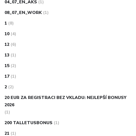
04_07_EN_AKS
(1)
08_07_EN_WORK
(1)
1
(8)
10
(4)
12
(6)
13
(1)
15
(2)
17
(1)
2
(2)
20 EUR ZA REGISTRACI BEZ VKLADU: NEJLEPŠÍ BONUSY
2026
(1)
200 TALLETUSBONUS
(1)
21
(1)