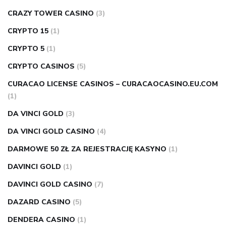
CRAZY TOWER СASINO
(3)
CRYPTO 15
(1)
CRYPTO 5
(1)
CRYPTO CASINOS
(5)
CURACAO LICENSE CASINOS – CURACAOCASINO.EU.COM
(1)
DA VINCI GOLD
(3)
DA VINCI GOLD CASINO
(4)
DARMOWE 50 ZŁ ZA REJESTRACJĘ KASYNO
(1)
DAVINCI GOLD
(1)
DAVINCI GOLD CASINO
(7)
DAZARD CASINO
(5)
DENDERA CASINO
(1)