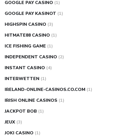
GOOGLE PAY CASINO
(1)
GOOGLE PAY KASINOT
(1)
HIGHSPIN CASINO
(3)
HITMATE88 CASINO
(1)
ICE FISHING GAME
(1)
INDEPENDENT CASINO
(2)
INSTANT CASINO
(4)
INTERWETTEN
(1)
IRELAND-ONLINE-CASINOS.CO.COM
(1)
IRISH ONLINE CASINOS
(1)
JACKPOT BOB
(1)
JEUX
(3)
JOKI CASINO
(1)