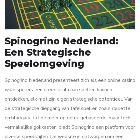
Spinogrino Nederland:
Een Strategische
Speelomgeving
Spinogrino Nederland presenteert zich als een online casino
waar spelers een breed scala aan spellen kunnen
ontdekken, elk met zijn eigen strategische potentieel. Van
de strategische diepgang van tafelspellen zoals roulette
en blackjack tot de meer op geluk gebaseerde, maar toch
vermakelijke gokkasten, biedt Spinogrino een platform voor
diverse speelstijlen. De website is ontworpen om een