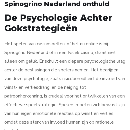
Spinogrino Nederland onthuld
De Psychologie Achter
Gokstrategieën
Het spelen van casinospellen, of het nu online is bij
Spinogrino Nederland of in een fysiek casino, draait niet
alleen om geluk. Er schuilt een diepere psychologische laag
achter de beslissingen die spelers nemen. Het begrijpen
van deze psychologie, zoals risicobereidheid, de invloed van
winst- en verliesdrang, en de neiging tot
patroonherkenning, is cruciaal voor het ontwikkelen van een
effectieve speelstrategie. Spelers moeten zich bewust zijn
van hun eigen emotionele reacties op winst en verlies,
omdat deze sterk van invloed kunnen zijn op rationele