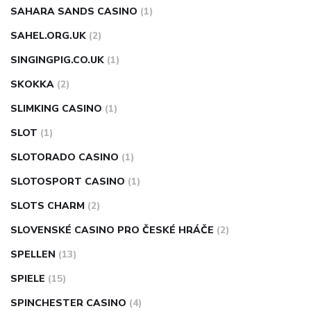
SAHARA SANDS CASINO
(1)
SAHEL.ORG.UK
(2)
SINGINGPIG.CO.UK
(1)
SKOKKA
(2)
SLIMKING CASINO
(1)
SLOT
(1)
SLOTORADO CASINO
(1)
SLOTOSPORT CASINO
(1)
SLOTS CHARM
(2)
SLOVENSKÉ CASINO PRO ČESKÉ HRÁČE
(2)
SPELLEN
(13)
SPIELE
(15)
SPINCHESTER CASINO
(4)