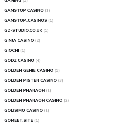
GAMING
(1)
GAMSTOP CASINO
(1)
GAMSTOP_CASINOS
(1)
GD-STUDIO.CO.UK
(1)
GINJA CASINO
(2)
GIOCHI
(1)
GODZ CASINO
(4)
GOLDEN GENIE CASINO
(1)
GOLDEN MISTER CASINO
(3)
GOLDEN PHARAOH
(1)
GOLDEN PHARAOH CASINO
(2)
GOLISIMO CASINO
(1)
GOMEET.SITE
(1)