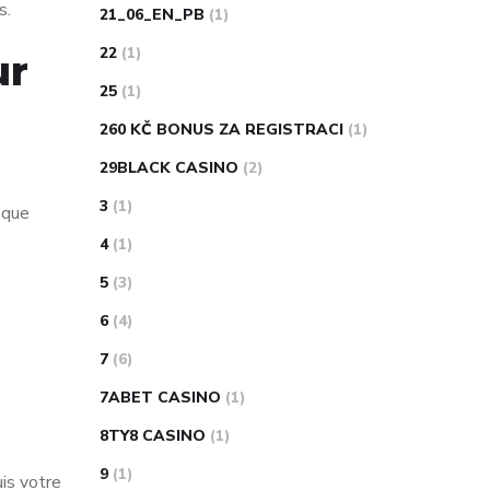
s.
21_06_EN_PB
(1)
22
(1)
ur
25
(1)
260 KČ BONUS ZA REGISTRACI
(1)
29BLACK CASINO
(2)
3
(1)
ique
4
(1)
5
(3)
6
(4)
7
(6)
7ABET CASINO
(1)
8TY8 CASINO
(1)
9
(1)
is votre