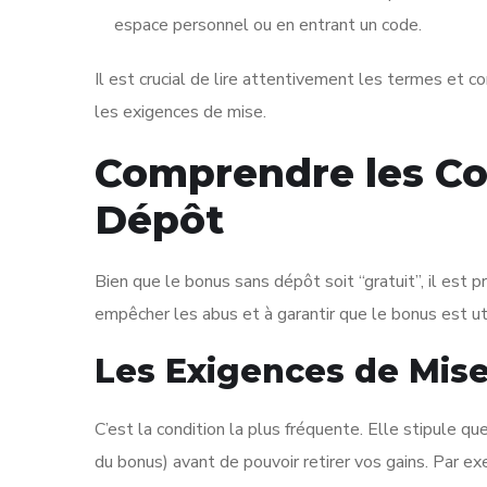
espace personnel ou en entrant un code.
Il est crucial de lire attentivement les termes et c
les exigences de mise.
Comprendre les Co
Dépôt
Bien que le bonus sans dépôt soit “gratuit”, il est 
empêcher les abus et à garantir que le bonus est uti
Les Exigences de Mis
C’est la condition la plus fréquente. Elle stipule q
du bonus) avant de pouvoir retirer vos gains. Par 