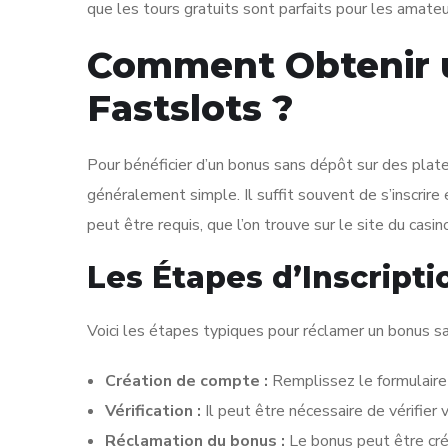
que les tours gratuits sont parfaits pour les amate
Comment Obtenir 
Fastslots ?
Pour bénéficier d’un bonus sans dépôt sur des pl
généralement simple. Il suffit souvent de s’inscrire
peut être requis, que l’on trouve sur le site du casi
Les Étapes d’Inscript
Voici les étapes typiques pour réclamer un bonus s
Création de compte :
Remplissez le formulaire 
Vérification :
Il peut être nécessaire de vérifie
Réclamation du bonus :
Le bonus peut être cré