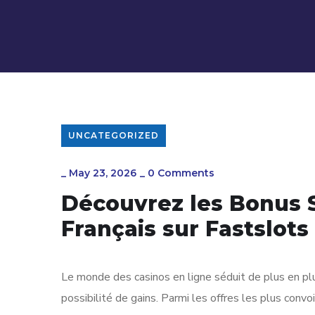
UNCATEGORIZED
_
May 23, 2026
_
0 Comments
Découvrez les Bonus 
Français sur Fastslots
Le monde des casinos en ligne séduit de plus en plu
possibilité de gains. Parmi les offres les plus conv