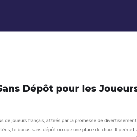
Sans Dépôt pour les Joueur
s de joueurs français, attirés par la promesse de divertissement
oitées, le bonus sans dépôt occupe une place de choix. Il permet 