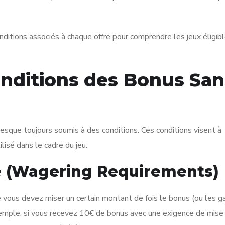
onditions associés à chaque offre pour comprendre les jeux éligib
nditions des Bonus San
presque toujours soumis à des conditions. Ces conditions visent à
lisé dans le cadre du jeu.
e (Wagering Requirements)
ue vous devez miser un certain montant de fois le bonus (ou les ga
exemple, si vous recevez 10€ de bonus avec une exigence de mise