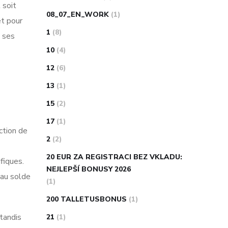
 soit
08_07_EN_WORK
(1)
et pour
1
(8)
c ses
10
(4)
12
(6)
13
(1)
15
(2)
17
(1)
ction de
2
(2)
20 EUR ZA REGISTRACI BEZ VKLADU:
fiques.
NEJLEPŠÍ BONUSY 2026
 au solde
(1)
200 TALLETUSBONUS
(1)
 tandis
21
(1)