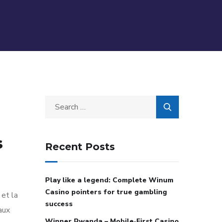
s
Recent Posts
Play like a legend: Complete Winum
Casino pointers for true gambling
 et la
success
aux
Winner Rwanda – Mobile‑First Casino