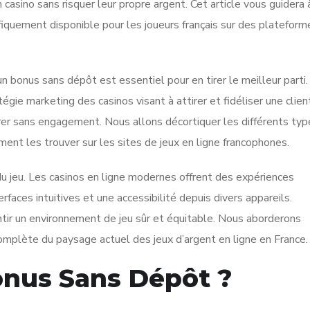
 casino sans risquer leur propre argent. Cet article vous guidera 
ifiquement disponible pour les joueurs français sur des plateform
bonus sans dépôt est essentiel pour en tirer le meilleur parti. 
tégie marketing des casinos visant à attirer et fidéliser une clien
orer sans engagement. Nous allons décortiquer les différents ty
ent les trouver sur les sites de jeux en ligne francophones.
 du jeu. Les casinos en ligne modernes offrent des expériences
faces intuitives et une accessibilité depuis divers appareils.
tir un environnement de jeu sûr et équitable. Nous aborderons
omplète du paysage actuel des jeux d’argent en ligne en France.
onus Sans Dépôt ?