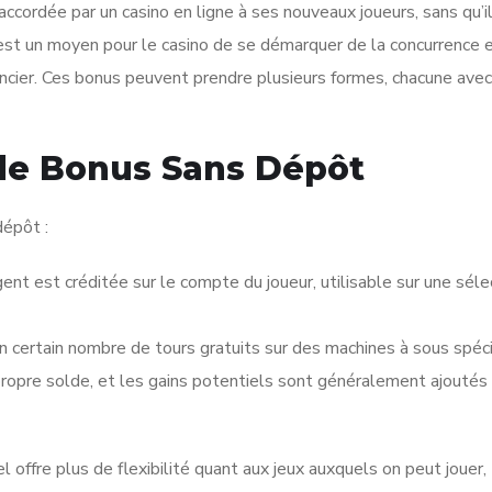
cordée par un casino en ligne à ses nouveaux joueurs, sans qu’il
est un moyen pour le casino de se démarquer de la concurrence 
nancier. Ces bonus peuvent prendre plusieurs formes, chacune ave
 de Bonus Sans Dépôt
dépôt :
t est créditée sur le compte du joueur, utilisable sur une séle
un certain nombre de tours gratuits sur des machines à sous spéci
propre solde, et les gains potentiels sont généralement ajoutés
offre plus de flexibilité quant aux jeux auxquels on peut jouer,