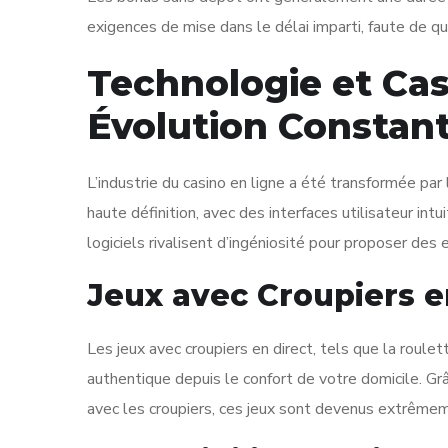
exigences de mise dans le délai imparti, faute de qu
Technologie et Cas
Évolution Constan
L’industrie du casino en ligne a été transformée pa
haute définition, avec des interfaces utilisateur i
logiciels rivalisent d’ingéniosité pour proposer des
Jeux avec Croupiers e
Les jeux avec croupiers en direct, tels que la roulet
authentique depuis le confort de votre domicile. Gr
avec les croupiers, ces jeux sont devenus extrêmem