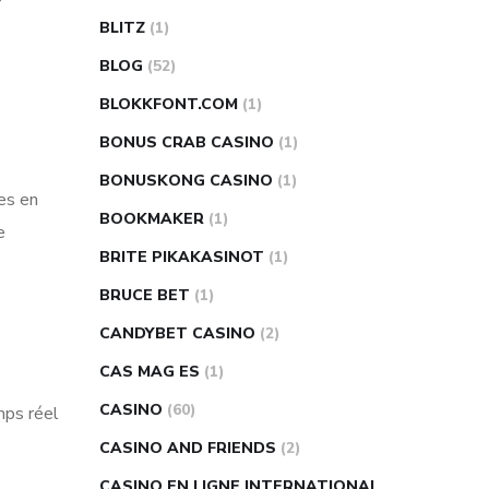
BLITZ
(1)
BLOG
(52)
BLOKKFONT.COM
(1)
BONUS CRAB CASINO
(1)
BONUSKONG CASINO
(1)
es en
BOOKMAKER
(1)
e
BRITE PIKAKASINOT
(1)
BRUCE BET
(1)
CANDYBET CASINO
(2)
CAS MAG ES
(1)
CASINO
(60)
mps réel
CASINO AND FRIENDS
(2)
CASINO EN LIGNE INTERNATIONAL