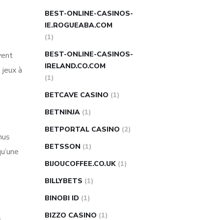
BEST-ONLINE-CASINOS-
IE.ROGUEABA.COM
(1)
BEST-ONLINE-CASINOS-
vent
IRELAND.CO.COM
 jeux à
(1)
BETCAVE CASINO
(1)
BETNINJA
(1)
BETPORTAL CASINO
(2)
nus
BETSSON
(1)
qu’une
BIJOUCOFFEE.CO.UK
(1)
BILLYBETS
(1)
BINOBI ID
(1)
BIZZO CASINO
(1)
s