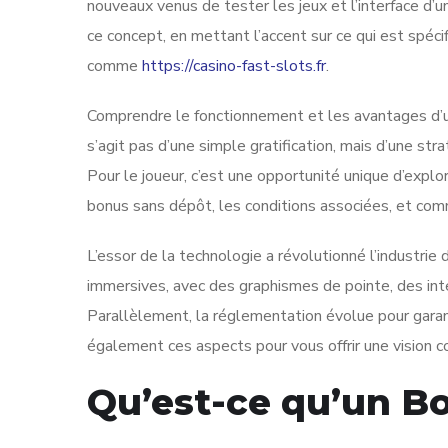
nouveaux venus de tester les jeux et l’interface d’un
ce concept, en mettant l’accent sur ce qui est spéc
comme
https://casino-fast-slots.fr
.
Comprendre le fonctionnement et les avantages d’un 
s’agit pas d’une simple gratification, mais d’une stra
Pour le joueur, c’est une opportunité unique d’expl
bonus sans dépôt, les conditions associées, et comm
L’essor de la technologie a révolutionné l’industrie
immersives, avec des graphismes de pointe, des inter
Parallèlement, la réglementation évolue pour garan
également ces aspects pour vous offrir une vision c
Qu’est-ce qu’un B