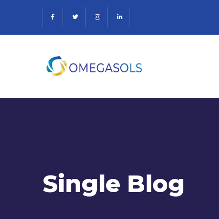
Single Blog