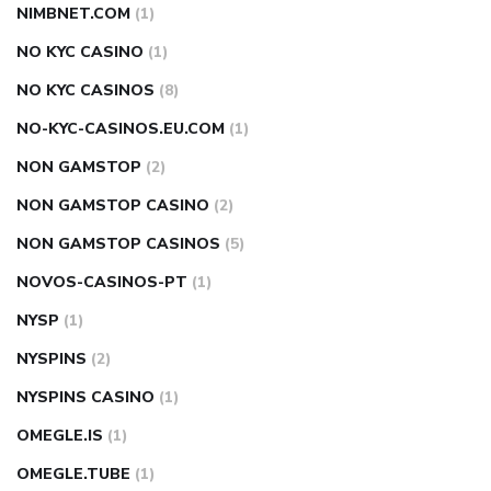
NIMBNET.COM
(1)
NO KYC CASINO
(1)
NO KYC CASINOS
(8)
NO-KYC-CASINOS.EU.COM
(1)
NON GAMSTOP
(2)
NON GAMSTOP CASINO
(2)
NON GAMSTOP CASINOS
(5)
NOVOS-CASINOS-PT
(1)
NYSP
(1)
NYSPINS
(2)
NYSPINS CASINO
(1)
OMEGLE.IS
(1)
OMEGLE.TUBE
(1)