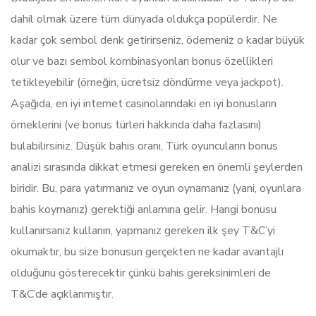
dahil olmak üzere tüm dünyada oldukça popülerdir. Ne
kadar çok sembol denk getirirseniz, ödemeniz o kadar büyük
olur ve bazı sembol kombinasyonları bonus özellikleri
tetikleyebilir (örneğin, ücretsiz döndürme veya jackpot).
Aşağıda, en iyi internet casinolarındaki en iyi bonusların
örneklerini (ve bonus türleri hakkında daha fazlasını)
bulabilirsiniz. Düşük bahis oranı, Türk oyuncuların bonus
analizi sırasında dikkat etmesi gereken en önemli şeylerden
biridir. Bu, para yatırmanız ve oyun oynamanız (yani, oyunlara
bahis koymanız) gerektiği anlamına gelir. Hangi bonusu
kullanırsanız kullanın, yapmanız gereken ilk şey T&C’yi
okumaktır, bu size bonusun gerçekten ne kadar avantajlı
olduğunu gösterecektir çünkü bahis gereksinimleri de
T&C’de açıklanmıştır.