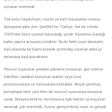
olmaları önemlidir.
Tek kollu haydutların, ruletin ve kart masalarının sonsuz
dünyasına adım atın. SpinBetter Türkiye, tek bir sitede
7000’den fazla oyunun bulunduğu yerdir. Kazanma olasılığı
bahis yapma arzusunu körükler. Bu iki farklı oyun deneyimi
türü arasında bir köprü kurarak çevrimdışı oyunları daha iyi
anlamaya başlayacaksınız.
Mevcut oyuncular yeniden yükleme bonusları, geri ödeme
teklifleri, sadakat bonusları alabilir veya özel
promosyonlara ve turnuvalara katılabilir. Birçok çevrimiçi
kumarhane hem yeni hem de mevcut oyunculara bonuslar
sunar. Bununla birlikte, her bonusla ilgili hüküm ve koşulları
anlamak çok önemlidir. Ayrıca, genişletilmiş oyun ve gerçek