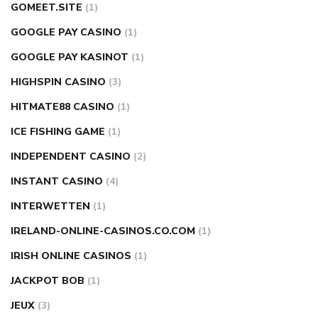
GOMEET.SITE
(1)
GOOGLE PAY CASINO
(1)
GOOGLE PAY KASINOT
(1)
HIGHSPIN CASINO
(3)
HITMATE88 CASINO
(1)
ICE FISHING GAME
(1)
INDEPENDENT CASINO
(2)
INSTANT CASINO
(4)
INTERWETTEN
(1)
IRELAND-ONLINE-CASINOS.CO.COM
(1)
IRISH ONLINE CASINOS
(1)
JACKPOT BOB
(1)
JEUX
(3)