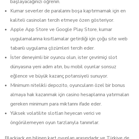
başlayacağınızı öğrenin.
Kumar severler de paralarını boşa kaptırmamak için en
kaliteli casinoları tercih etmeye özen gösteriyor.
Apple App Store ve Google Play Store, kumar
uygulamalarına kısıtlamalar getirdiği için çoğu site web
tabanlı uygulama çözümleri tercih eder.
İster deneyimli bir oyuncu olun, ister çevrimiçi slot
dünyasına yeni adım atın, bu mobil oyunlar sonsuz
eğlence ve büyük kazanç potansiyeli sunuyor.
Minimum nitelikli depozito, oyuncuların özel bir bonus
almaya hak kazanmak için casino hesaplarına yatırmaları
gereken minimum para miktarını ifade eder.
Yüksek volatilite slotları heyecan verici ve
öngörülemeyen oyun tarzlarıyla tanınırlar.
Blackjack en bilinen kart oyunları arasındadır ve Türkiye de