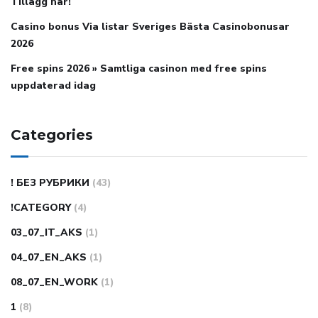
Tillägg här!
Casino bonus Via listar Sveriges Bästa Casinobonusar
2026
Free spins 2026 » Samtliga casinon med free spins
uppdaterad idag
Categories
! БЕЗ РУБРИКИ
(43)
!CATEGORY
(4)
03_07_IT_AKS
(1)
04_07_EN_AKS
(1)
08_07_EN_WORK
(1)
1
(8)