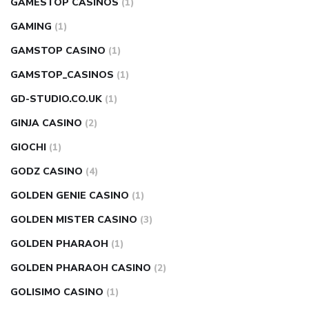
GAMESTOP CASINOS
(1)
GAMING
(1)
GAMSTOP CASINO
(1)
GAMSTOP_CASINOS
(1)
GD-STUDIO.CO.UK
(1)
GINJA CASINO
(2)
GIOCHI
(1)
GODZ CASINO
(4)
GOLDEN GENIE CASINO
(1)
GOLDEN MISTER CASINO
(3)
GOLDEN PHARAOH
(1)
GOLDEN PHARAOH CASINO
(2)
GOLISIMO CASINO
(1)