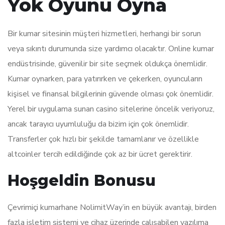
Yok Oyunu Oyna
Bir kumar sitesinin müşteri hizmetleri, herhangi bir sorun
veya sıkıntı durumunda size yardımcı olacaktır. Online kumar
endüstrisinde, güvenilir bir site seçmek oldukça önemlidir.
Kumar oynarken, para yatırırken ve çekerken, oyuncuların
kişisel ve finansal bilgilerinin güvende olması çok önemlidir.
Yerel bir uygulama sunan casino sitelerine öncelik veriyoruz,
ancak tarayıcı uyumluluğu da bizim için çok önemlidir.
Transferler çok hızlı bir şekilde tamamlanır ve özellikle
altcoinler tercih edildiğinde çok az bir ücret gerektirir.
Hoşgeldin Bonusu
Çevrimiçi kumarhane NolimitWay’in en büyük avantajı, birden
fazla işletim sistemi ve cihaz üzerinde çalışabilen yazılıma