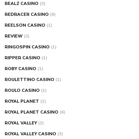
REALZ CASINO
(3)
REDRACER CASINO
(6)
REELSON CASINO
(1)
REVIEW
(3)
RINGOSPIN CASINO
(1)
RIPPER CASINO
(1)
ROBY CASINO
(1)
ROULETTINO CASINO
(1)
ROULO CASINO
(1)
ROYAL PLANET
(1)
ROYAL PLANET CASINO
(6)
ROYAL VALLEY
(3)
ROYAL VALLEY CASINO
(3)