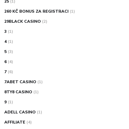
25
(1)
260 KČ BONUS ZA REGISTRACI
(1)
29BLACK CASINO
(2)
3
(1)
4
(1)
5
(3)
6
(4)
7
(6)
7ABET CASINO
(1)
8TY8 CASINO
(1)
9
(1)
ADELL CASINO
(1)
AFFILIATE
(4)