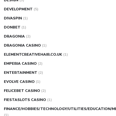
DESIGN
(3)
DEVELOPMENT
(5)
DIVASPIN
(1)
DONBET
(1)
DRAGONIA
(2)
DRAGONIA CASINO
(1)
ELEMENTCREATIVEHAIR.CO.UK
(1)
EMPERIA CASINO
(2)
ENTERTAINMENT
(2)
EVOLVE CASINO
(1)
FELICEBET CASINO
(2)
FIESTASLOTS CASINO
(1)
FINANCE/HOBBIES/TECHNOLOGY/UTILITIES/EDUCATION/M
(1)