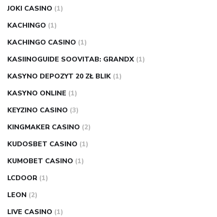
JOKI CASINO
(1)
KACHINGO
(1)
KACHINGO CASINO
(1)
KASIINOGUIDE SOOVITAB: GRANDX
(1)
KASYNO DEPOZYT 20 ZŁ BLIK
(1)
KASYNO ONLINE
(1)
KEYZINO CASINO
(3)
KINGMAKER CASINO
(2)
KUDOSBET CASINO
(1)
KUMOBET CASINO
(1)
LCDOOR
(1)
LEON
(2)
LIVE CASINO
(1)