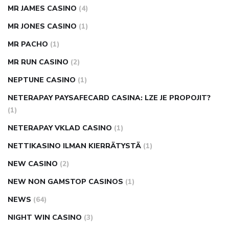
MR JAMES CASINO
(4)
MR JONES CASINO
(1)
MR PACHO
(1)
MR RUN CASINO
(2)
NEPTUNE CASINO
(1)
NETERAPAY PAYSAFECARD CASINA: LZE JE PROPOJIT?
(1)
NETERAPAY VKLAD CASINO
(1)
NETTIKASINO ILMAN KIERRÄTYSTÄ
(1)
NEW CASINO
(2)
NEW NON GAMSTOP CASINOS
(1)
NEWS
(64)
NIGHT WIN CASINO
(3)