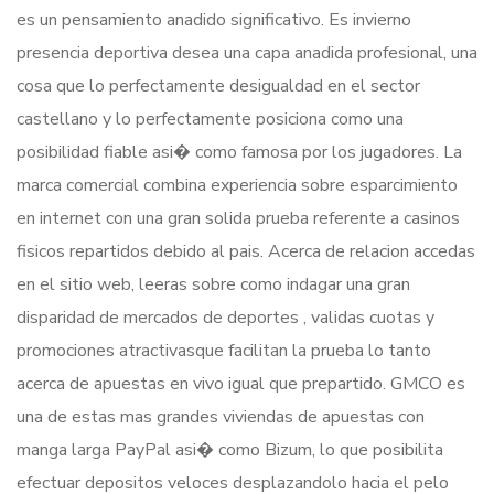
es un pensamiento anadido significativo. Es invierno
presencia deportiva desea una capa anadida profesional, una
cosa que lo perfectamente desigualdad en el sector
castellano y lo perfectamente posiciona como una
posibilidad fiable asi� como famosa por los jugadores. La
marca comercial combina experiencia sobre esparcimiento
en internet con una gran solida prueba referente a casinos
fisicos repartidos debido al pais. Acerca de relacion accedas
en el sitio web, leeras sobre como indagar una gran
disparidad de mercados de deportes , validas cuotas y
promociones atractivasque facilitan la prueba lo tanto
acerca de apuestas en vivo igual que prepartido. GMCO es
una de estas mas grandes viviendas de apuestas con
manga larga PayPal asi� como Bizum, lo que posibilita
efectuar depositos veloces desplazandolo hacia el pelo