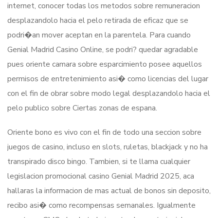
internet, conocer todas los metodos sobre remuneracion
desplazandolo hacia el pelo retirada de eficaz que se
podri�an mover aceptan en la parentela. Para cuando
Genial Madrid Casino Online, se podri? quedar agradable
pues oriente camara sobre esparcimiento posee aquellos
permisos de entretenimiento asi� como licencias del lugar
con el fin de obrar sobre modo legal desplazandolo hacia el
pelo publico sobre Ciertas zonas de espana.
Oriente bono es vivo con el fin de todo una seccion sobre
juegos de casino, incluso en slots, ruletas, blackjack y no ha
transpirado disco bingo. Tambien, si te llama cualquier
legislacion promocional casino Genial Madrid 2025, aca
hallaras la informacion de mas actual de bonos sin deposito,
recibo asi� como recompensas semanales. Igualmente