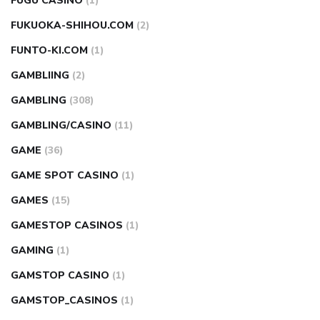
FUGU CASINO
(1)
FUKUOKA-SHIHOU.COM
(2)
FUNTO-KI.COM
(1)
GAMBLIING
(2)
GAMBLING
(308)
GAMBLING/CASINO
(11)
GAME
(36)
GAME SPOT CASINO
(1)
GAMES
(15)
GAMESTOP CASINOS
(1)
GAMING
(1)
GAMSTOP CASINO
(1)
GAMSTOP_CASINOS
(1)