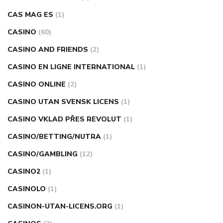
CAS MAG ES
(1)
CASINO
(60)
CASINO AND FRIENDS
(2)
CASINO EN LIGNE INTERNATIONAL
(1)
CASINO ONLINE
(2)
CASINO UTAN SVENSK LICENS
(1)
CASINO VKLAD PŘES REVOLUT
(1)
CASINO/BETTING/NUTRA
(1)
CASINO/GAMBLING
(12)
CASINO2
(1)
CASINOLO
(1)
CASINON-UTAN-LICENS.ORG
(1)