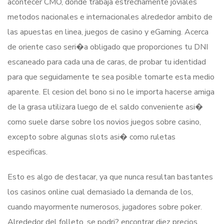
acontecer CMO, donde trabaja estrechamente joviales
metodos nacionales e internacionales alrededor ambito de
las apuestas en linea, juegos de casino y eGaming. Acerca
de oriente caso seri�a obligado que proporciones tu DNI
escaneado para cada una de caras, de probar tu identidad
para que seguidamente te sea posible tomarte esta medio
aparente. El cesion del bono si no le importa hacerse amiga
de la grasa utilizara luego de el saldo conveniente asi�
como suele darse sobre los novios juegos sobre casino,
excepto sobre algunas slots asi� como ruletas
especificas.
Esto es algo de destacar, ya que nunca resultan bastantes
los casinos online cual demasiado la demanda de los,
cuando mayormente numerosos, jugadores sobre poker.
Alrededor del folleto, se podri? encontrar diez precios,