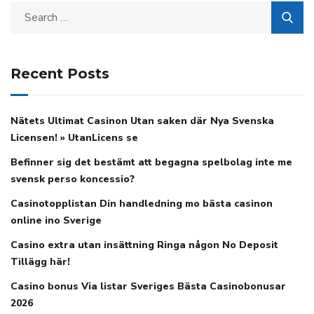
Recent Posts
Nätets Ultimat Casinon Utan saken där Nya Svenska
Licensen! » UtanLicens se
Befinner sig det bestämt att begagna spelbolag inte me
svensk perso koncessio?
Casinotopplistan Din handledning mo bästa casinon
online ino Sverige
Casino extra utan insättning Ringa någon No Deposit
Tillägg här!
Casino bonus Via listar Sveriges Bästa Casinobonusar
2026