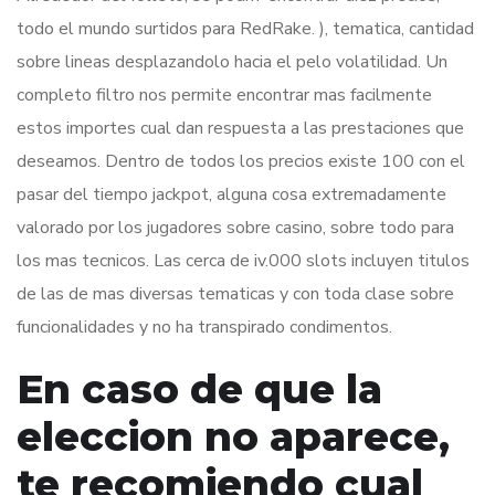
todo el mundo surtidos para RedRake. ), tematica, cantidad
sobre lineas desplazandolo hacia el pelo volatilidad. Un
completo filtro nos permite encontrar mas facilmente
estos importes cual dan respuesta a las prestaciones que
deseamos. Dentro de todos los precios existe 100 con el
pasar del tiempo jackpot, alguna cosa extremadamente
valorado por los jugadores sobre casino, sobre todo para
los mas tecnicos. Las cerca de iv.000 slots incluyen titulos
de las de mas diversas tematicas y con toda clase sobre
funcionalidades y no ha transpirado condimentos.
En caso de que la
eleccion no aparece,
te recomiendo cual