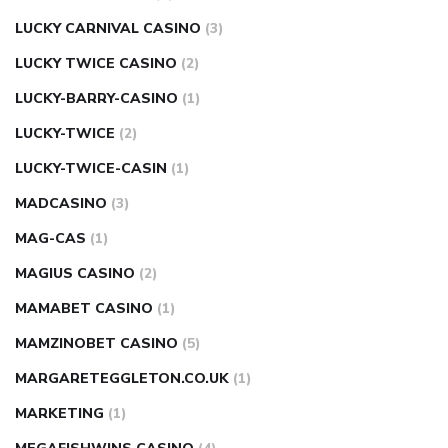
LUCKY CARNIVAL CASINO
(3)
LUCKY TWICE CASINO
(2)
LUCKY-BARRY-CASINO
(1)
LUCKY-TWICE
(2)
LUCKY-TWICE-CASIN
(1)
MADCASINO
(3)
MAG-CAS
(1)
MAGIUS CASINO
(2)
MAMABET CASINO
(1)
MAMZINOBET CASINO
(5)
MARGARETEGGLETON.CO.UK
(1)
MARKETING
(1)