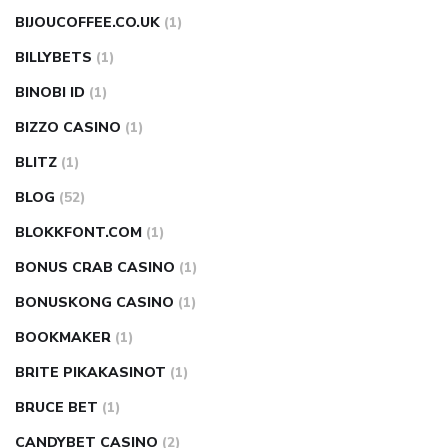
BIJOUCOFFEE.CO.UK
(1)
BILLYBETS
(1)
BINOBI ID
(1)
BIZZO CASINO
(1)
BLITZ
(1)
BLOG
(52)
BLOKKFONT.COM
(1)
BONUS CRAB CASINO
(1)
BONUSKONG CASINO
(1)
BOOKMAKER
(1)
BRITE PIKAKASINOT
(1)
BRUCE BET
(1)
CANDYBET CASINO
(2)