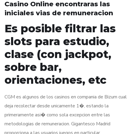
Casino Online encontraras las
iniciales vias de remuneracion
Es posible filtrar las
slots para estudio,
clase (con jackpot,
sobre bar,
orientaciones, etc
CGM es algunos de los casinos en compania de Bizum cual
deja recolectar desde unicamente 1�, estando la
primeramente asi� como sola excepcion entre las
metodologias de remuneracion. Gigantesco Madrid
proporciona a las usuarios juegos en particular