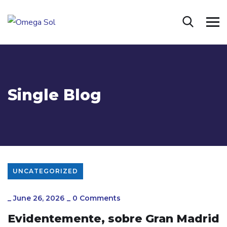
Single Blog
UNCATEGORIZED
_
June 26, 2026
_
0 Comments
Evidentemente, sobre Gran Madrid