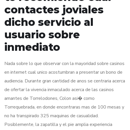
contactes joviales
dicho servicio al
usuario sobre
inmediato
Nada sobre lo que observar con la mayoridad sobre casinos
en internet cual unico acostumbran a presentar un bono de
audiencia. Durante gran cantidad de anos se centraria acerca
de ofertar la vivencia inmaculado acerca de las casinos
amantes de Torrelodones, Colon asi� como
Torrequebrada, en donde encontraras mas de 100 mesas y
no ha transpirado 325 maquinas de casualidad.
Posiblemente, la zapatilla y el pie amplia experiencia