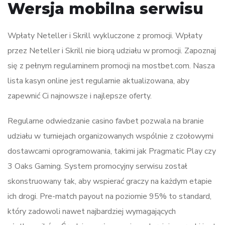
Wersja mobilna serwisu
Wpłaty Neteller i Skrill wykluczone z promocji. Wpłaty
przez Neteller i Skrill nie biorą udziału w promocji. Zapoznaj
się z pełnym regulaminem promocji na mostbet.com. Nasza
lista kasyn online jest regularnie aktualizowana, aby
zapewnić Ci najnowsze i najlepsze oferty.
Regularne odwiedzanie casino favbet pozwala na branie
udziału w turniejach organizowanych wspólnie z czołowymi
dostawcami oprogramowania, takimi jak Pragmatic Play czy
3 Oaks Gaming. System promocyjny serwisu został
skonstruowany tak, aby wspierać graczy na każdym etapie
ich drogi. Pre-match payout na poziomie 95% to standard,
który zadowoli nawet najbardziej wymagających