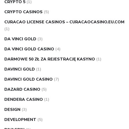
CRYPTO 5
(1)
CRYPTO CASINOS
(5)
CURACAO LICENSE CASINOS – CURACAOCASINO.EU.COM
(1)
DA VINCI GOLD
(3)
DA VINCI GOLD CASINO
(4)
DARMOWE 50 ZŁ ZA REJESTRACJĘ KASYNO
(1)
DAVINCI GOLD
(1)
DAVINCI GOLD CASINO
(7)
DAZARD CASINO
(5)
DENDERA CASINO
(1)
DESIGN
(3)
DEVELOPMENT
(5)