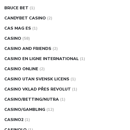
BRUCE BET
(1)
CANDYBET CASINO
(2)
CAS MAG ES
(1)
CASINO
(58)
CASINO AND FRIENDS
(2)
CASINO EN LIGNE INTERNATIONAL
(1)
CASINO ONLINE
(2)
CASINO UTAN SVENSK LICENS
(1)
CASINO VKLAD PŘES REVOLUT
(1)
CASINO/BETTING/NUTRA
(1)
CASINO/GAMBLING
(12)
CASINO2
(1)
CASINOLO
(1)