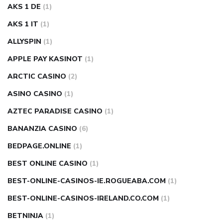
AKS 1 DE
(1)
AKS 1 IT
(1)
ALLYSPIN
(1)
APPLE PAY KASINOT
(1)
ARCTIC CASINO
(2)
ASINO CASINO
(1)
AZTEC PARADISE CASINO
(1)
BANANZIA CASINO
(6)
BEDPAGE.ONLINE
(1)
BEST ONLINE CASINO
(1)
BEST-ONLINE-CASINOS-IE.ROGUEABA.COM
(1)
BEST-ONLINE-CASINOS-IRELAND.CO.COM
(1)
BETNINJA
(1)