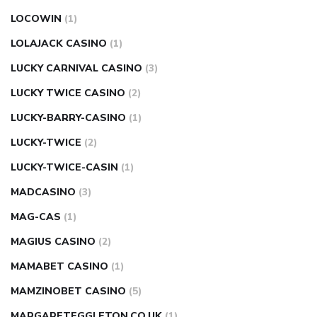
LOCOWIN
(1)
LOLAJACK CASINO
(1)
LUCKY CARNIVAL CASINO
(3)
LUCKY TWICE CASINO
(2)
LUCKY-BARRY-CASINO
(1)
LUCKY-TWICE
(2)
LUCKY-TWICE-CASIN
(1)
MADCASINO
(3)
MAG-CAS
(1)
MAGIUS CASINO
(2)
MAMABET CASINO
(1)
MAMZINOBET CASINO
(5)
MARGARETEGGLETON.CO.UK
(1)