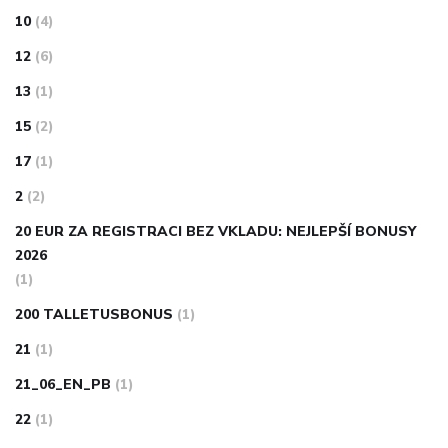
10
(4)
12
(6)
13
(1)
15
(2)
17
(1)
2
(2)
20 EUR ZA REGISTRACI BEZ VKLADU: NEJLEPŠÍ BONUSY
2026
(1)
200 TALLETUSBONUS
(1)
21
(1)
21_06_EN_PB
(1)
22
(1)