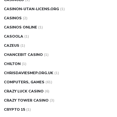
CASINON-UTAN-LICENS.ORG
(1)
CASINOS
(2)
CASINOS ONLINE
(1)
CASOOLA
(1)
CAZEUS
(1)
CHANCEBIT CASINO
(1)
CHILTON
(1)
CHRISDAVIESMEP.ORG.UK
(1)
COMPUTERS, GAMES
(61)
CRAZY LUCK CASINO
(6)
CRAZY TOWER СASINO
(3)
CRYPTO 15
(1)