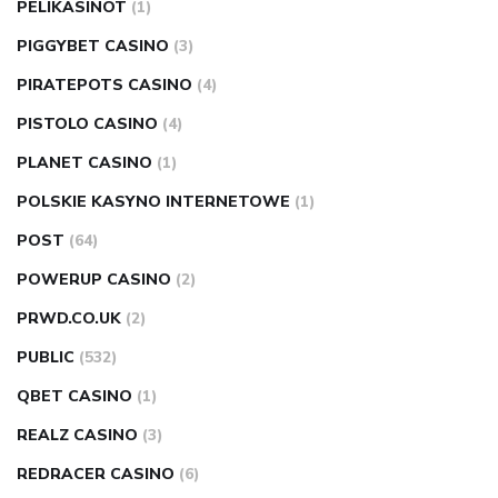
PELIKASINOT
(1)
PIGGYBET CASINO
(3)
PIRATEPOTS CASINO
(4)
PISTOLO CASINO
(4)
PLANET CASINO
(1)
POLSKIE KASYNO INTERNETOWE
(1)
POST
(64)
POWERUP CASINO
(2)
PRWD.CO.UK
(2)
PUBLIC
(532)
QBET CASINO
(1)
REALZ CASINO
(3)
REDRACER CASINO
(6)