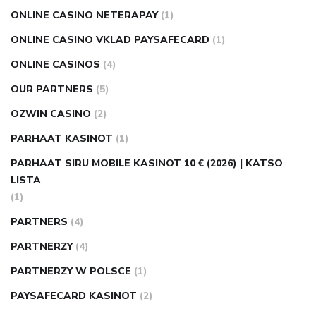
ONLINE CASINO NETERAPAY
(1)
ONLINE CASINO VKLAD PAYSAFECARD
(1)
ONLINE CASINOS
(4)
OUR PARTNERS
(5)
OZWIN CASINO
(2)
PARHAAT KASINOT
(1)
PARHAAT SIRU MOBILE KASINOT 10 € (2026) | KATSO
LISTA
(1)
PARTNERS
(4)
PARTNERZY
(4)
PARTNERZY W POLSCE
(1)
PAYSAFECARD KASINOT
(2)