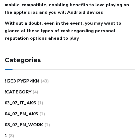
mobile-compatible, enabling benefits to love playing on
the apple’s ios and you will Android devices
Without a doubt, even in the event, you may want to
glance at these types of cost regarding personal
reputation options ahead to play
Categories
! БЕЗ РУБРИКИ
(43)
!CATEGORY
(4)
03_07_IT_AKS
(1)
04_07_EN_AKS
(1)
08_07_EN_WORK
(1)
1
(8)