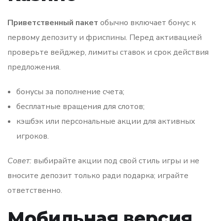
Приветственный пакет
обычно включает бонус к
первому депозиту и фриспины. Перед активацией
проверьте вейджер, лимиты ставок и срок действия
предложения.
бонусы за пополнение счета;
бесплатные вращения для слотов;
кэшбэк или персональные акции для активных
игроков.
Совет:
выбирайте акции под свой стиль игры и не
вносите депозит только ради подарка; играйте
ответственно.
Мобильная версия