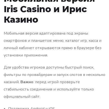
Iris Casino и Ирис
Казино
Мобильная версия адаптирована под экраны
смартфонов и планшетов: меню, каталог игр, касса и
личный кабинет открываются прямо в браузере без
установки приложения.
Для удобства игроков доступны быстрый поиск,
фильтры по провайдерам и запуск слотов в несколько
касаний.
Важно
: перед игрой проверьте
стабильность соединения и используйте только
официальный сайт.
Поддержка Android и iOS