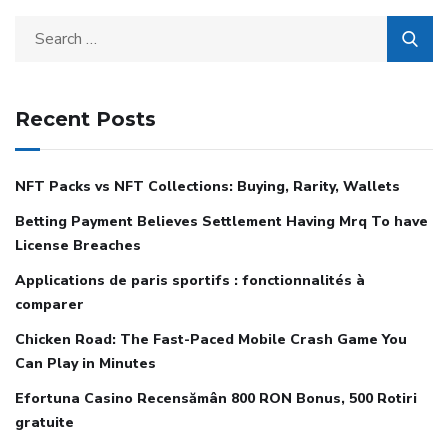
Recent Posts
NFT Packs vs NFT Collections: Buying, Rarity, Wallets
Betting Payment Believes Settlement Having Mrq To have
License Breaches
Applications de paris sportifs : fonctionnalités à
comparer
Chicken Road: The Fast-Paced Mobile Crash Game You
Can Play in Minutes
Efortuna Casino Recensămân 800 RON Bonus, 500 Rotiri
gratuite