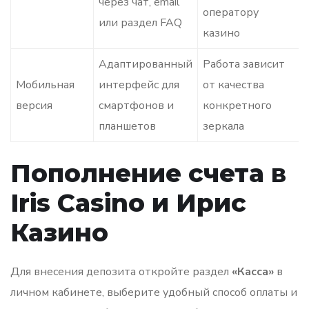
через чат, email
оператору
или раздел FAQ
казино
Адаптированный
Работа зависит
Мобильная
интерфейс для
от качества
версия
смартфонов и
конкретного
планшетов
зеркала
Пополнение счета в
Iris Casino и Ирис
Казино
Для внесения депозита откройте раздел
«Касса»
в
личном кабинете, выберите удобный способ оплаты и