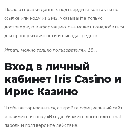
После отправки данных подтвердите контакты по
ссылке или коду из SMS. Указывайте только
достоверную информацию: она может понадобиться
для проверки личности и вывода средств.
Играть можно только пользователям 18+.
Вход в личный
кабинет Iris Casino и
Ирис Казино
Чтобы авторизоваться, откройте официальный сайт
и нажмите кнопку
«Вход»
. Укажите логин или e-mail,
пароль и подтвердите действие.