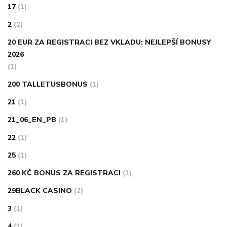
17
(1)
2
(2)
20 EUR ZA REGISTRACI BEZ VKLADU: NEJLEPŠÍ BONUSY
2026
(1)
200 TALLETUSBONUS
(1)
21
(1)
21_06_EN_PB
(1)
22
(1)
25
(1)
260 KČ BONUS ZA REGISTRACI
(1)
29BLACK CASINO
(2)
3
(1)
4
(1)