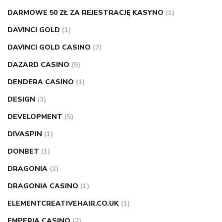
DARMOWE 50 ZŁ ZA REJESTRACJĘ KASYNO
(1)
DAVINCI GOLD
(1)
DAVINCI GOLD CASINO
(7)
DAZARD CASINO
(5)
DENDERA CASINO
(1)
DESIGN
(3)
DEVELOPMENT
(5)
DIVASPIN
(1)
DONBET
(1)
DRAGONIA
(2)
DRAGONIA CASINO
(1)
ELEMENTCREATIVEHAIR.CO.UK
(1)
EMPERIA CASINO
(2)