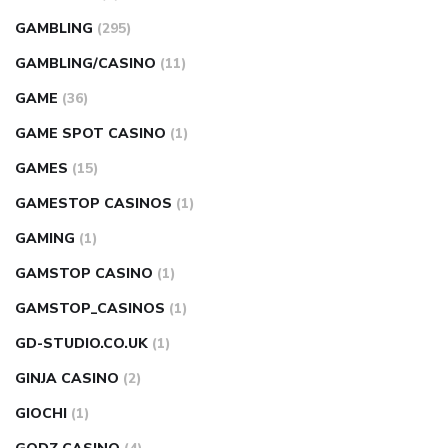
GAMBLING
(295)
GAMBLING/CASINO
(11)
GAME
(36)
GAME SPOT CASINO
(1)
GAMES
(15)
GAMESTOP CASINOS
(1)
GAMING
(1)
GAMSTOP CASINO
(1)
GAMSTOP_CASINOS
(1)
GD-STUDIO.CO.UK
(1)
GINJA CASINO
(2)
GIOCHI
(1)