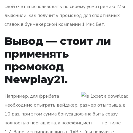
свой счёт и использовать по своему усмотрению. Мы
выяснили, как получить промокод для спортивных
ставок в букмекерской компании 1 Икс Бет.
Вывод — стоит ли
применять
промокод
Newplay21.
Например, для фрибета
необходимо отыграть вейджер, размер отыгрыша, в
10 раз, при этом сумма бонуса должна быть сразу
полностью поставлена, а коэффициент — не ниже
1.7. Зарегистрировавшись в 1xBet (вы получите