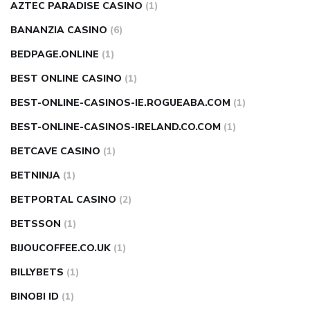
AZTEC PARADISE CASINO
(1)
BANANZIA CASINO
(6)
BEDPAGE.ONLINE
(1)
BEST ONLINE CASINO
(1)
BEST-ONLINE-CASINOS-IE.ROGUEABA.COM
(1)
BEST-ONLINE-CASINOS-IRELAND.CO.COM
(1)
BETCAVE CASINO
(1)
BETNINJA
(1)
BETPORTAL CASINO
(2)
BETSSON
(1)
BIJOUCOFFEE.CO.UK
(1)
BILLYBETS
(1)
BINOBI ID
(1)