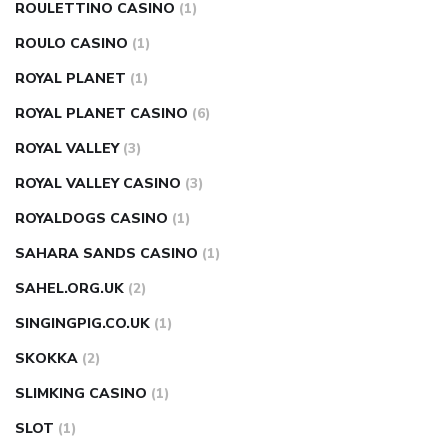
ROULETTINO CASINO
(1)
ROULO CASINO
(1)
ROYAL PLANET
(1)
ROYAL PLANET CASINO
(6)
ROYAL VALLEY
(3)
ROYAL VALLEY CASINO
(3)
ROYALDOGS CASINO
(1)
SAHARA SANDS CASINO
(1)
SAHEL.ORG.UK
(2)
SINGINGPIG.CO.UK
(1)
SKOKKA
(2)
SLIMKING CASINO
(1)
SLOT
(1)