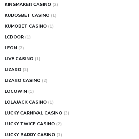
KINGMAKER CASINO
(2)
KUDOSBET CASINO
(1)
KUMOBET CASINO
(1)
LCDOOR
(1)
LEON
(2)
LIVE CASINO
(1)
LIZARO
(2)
LIZARO CASINO
(2)
LOCOWIN
(1)
LOLAJACK CASINO
(1)
LUCKY CARNIVAL CASINO
(3)
LUCKY TWICE CASINO
(2)
LUCKY-BARRY-CASINO
(1)