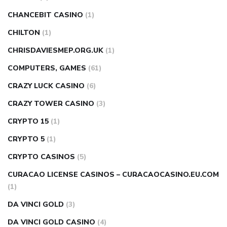
CHANCEBIT CASINO
(1)
CHILTON
(1)
CHRISDAVIESMEP.ORG.UK
(1)
COMPUTERS, GAMES
(61)
CRAZY LUCK CASINO
(6)
CRAZY TOWER СASINO
(3)
CRYPTO 15
(1)
CRYPTO 5
(1)
CRYPTO CASINOS
(5)
CURACAO LICENSE CASINOS – CURACAOCASINO.EU.COM
(1)
DA VINCI GOLD
(3)
DA VINCI GOLD CASINO
(4)