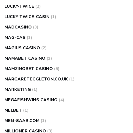
LUCKY-TWICE
(2)
LUCKY-TWICE-CASIN
(1)
MADCASINO
(3)
MAG-CAS
(1)
MAGIUS CASINO
(2)
MAMABET CASINO
(1)
MAMZINOBET CASINO
(5)
MARGARETEGGLETON.CO.UK
(1)
MARKETING
(1)
MEGAFISHWINS CASINO
(4)
MELBET
(1)
MEM-SAAB.COM
(1)
MILLIONER CASINO
(3)