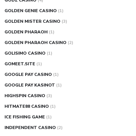
GODZ CASINO
(4)
GOLDEN GENIE CASINO
(1)
GOLDEN MISTER CASINO
(3)
GOLDEN PHARAOH
(1)
GOLDEN PHARAOH CASINO
(2)
GOLISIMO CASINO
(1)
GOMEET.SITE
(1)
GOOGLE PAY CASINO
(1)
GOOGLE PAY KASINOT
(1)
HIGHSPIN CASINO
(3)
HITMATE88 CASINO
(1)
ICE FISHING GAME
(1)
INDEPENDENT CASINO
(2)