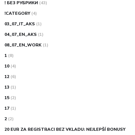
! БЕЗ РУБРИКИ
(43)
!CATEGORY
(4)
03_07_IT_AKS
(1)
04_07_EN_AKS
(1)
08_07_EN_WORK
(1)
1
(8)
10
(4)
12
(6)
13
(1)
15
(2)
17
(1)
2
(2)
20 EUR ZA REGISTRACI BEZ VKLADU: NEJLEPŠÍ BONUSY