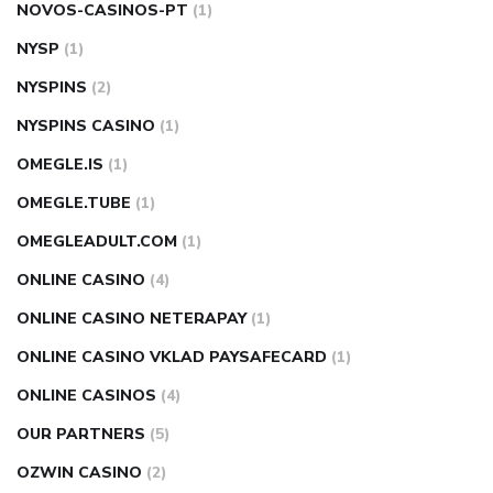
NOVOS-CASINOS-PT
(1)
NYSP
(1)
NYSPINS
(2)
NYSPINS CASINO
(1)
OMEGLE.IS
(1)
OMEGLE.TUBE
(1)
OMEGLEADULT.COM
(1)
ONLINE CASINO
(4)
ONLINE CASINO NETERAPAY
(1)
ONLINE CASINO VKLAD PAYSAFECARD
(1)
ONLINE CASINOS
(4)
OUR PARTNERS
(5)
OZWIN CASINO
(2)