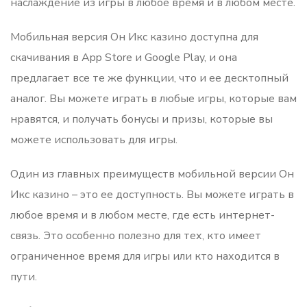
наслаждение из игры в любое время и в любом месте.
Мобильная версия Он Икс казино доступна для
скачивания в App Store и Google Play, и она
предлагает все те же функции, что и ее десктопный
аналог. Вы можете играть в любые игры, которые вам
нравятся, и получать бонусы и призы, которые вы
можете использовать для игры.
Один из главных преимуществ мобильной версии Он
Икс казино – это ее доступность. Вы можете играть в
любое время и в любом месте, где есть интернет-
связь. Это особенно полезно для тех, кто имеет
ограниченное время для игры или кто находится в
пути.