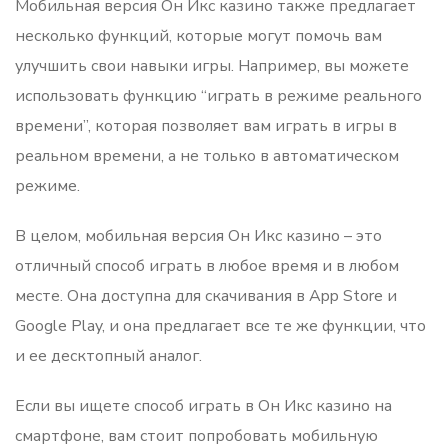
Мобильная версия Он Икс казино также предлагает
несколько функций, которые могут помочь вам
улучшить свои навыки игры. Например, вы можете
использовать функцию “играть в режиме реального
времени”, которая позволяет вам играть в игры в
реальном времени, а не только в автоматическом
режиме.
В целом, мобильная версия Он Икс казино – это
отличный способ играть в любое время и в любом
месте. Она доступна для скачивания в App Store и
Google Play, и она предлагает все те же функции, что
и ее десктопный аналог.
Если вы ищете способ играть в Он Икс казино на
смартфоне, вам стоит попробовать мобильную