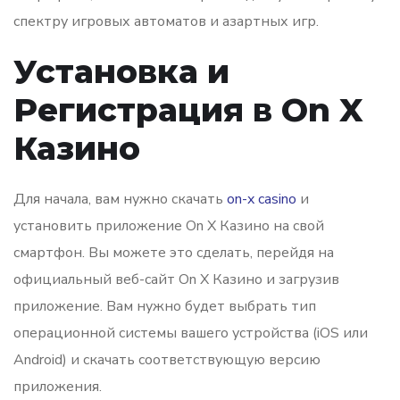
спектру игровых автоматов и азартных игр.
Установка и
Регистрация в On X
Казино
Для начала, вам нужно скачать
on-x casino
и
установить приложение On X Казино на свой
смартфон. Вы можете это сделать, перейдя на
официальный веб-сайт On X Казино и загрузив
приложение. Вам нужно будет выбрать тип
операционной системы вашего устройства (iOS или
Android) и скачать соответствующую версию
приложения.