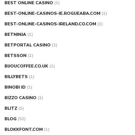
BEST ONLINE CASINO
(1)
BEST-ONLINE-CASINOS-IE.ROGUEABA.COM
(1)
BEST-ONLINE-CASINOS-IRELAND.CO.COM
(1)
BETNINJA
(1)
BETPORTAL CASINO
(2)
BETSSON
(1)
BIJOUCOFFEE.CO.UK
(1)
BILLYBETS
(1)
BINOBI ID
(1)
BIZZO CASINO
(1)
BLITZ
(1)
BLOG
(52)
BLOKKFONT.COM
(1)