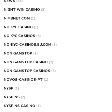
NEWS
(64)
NIGHT WIN CASINO
(3)
NIMBNET.COM
(1)
NO KYC CASINO
(1)
NO KYC CASINOS
(8)
NO-KYC-CASINOS.EU.COM
(1)
NON GAMSTOP
(1)
NON GAMSTOP CASINO
(2)
NON GAMSTOP CASINOS
(5)
NOVOS-CASINOS-PT
(1)
NYSP
(1)
NYSPINS
(2)
NYSPINS CASINO
(1)