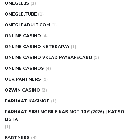
OMEGLE.IS
(1)
OMEGLE.TUBE
(1)
OMEGLEADULT.COM
(1)
ONLINE CASINO
(4)
ONLINE CASINO NETERAPAY
(1)
ONLINE CASINO VKLAD PAYSAFECARD
(1)
ONLINE CASINOS
(4)
OUR PARTNERS
(5)
OZWIN CASINO
(2)
PARHAAT KASINOT
(1)
PARHAAT SIRU MOBILE KASINOT 10 € (2026) | KATSO
LISTA
(1)
PARTNERS
(4)