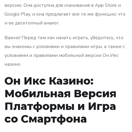
версию. Она доступна для скачивания в App Store и
Google Play, и она предлагает все те же функции, что
и ее десктопный аналог.
Важно! Перед тем как начать играть, убедитесь, что
вы знакомы с условиями и правилами игры, а также с
условиями и правилами мобильной версии Он Икс
казино.
Он Икс Казино:
Мобильная Версия
Платформы и Игра
со Смартфона