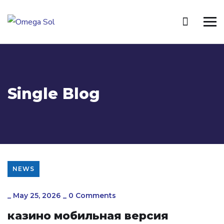
Single Blog
NEWS
_
May 25, 2026
_
0 Comments
казино мобильная версия