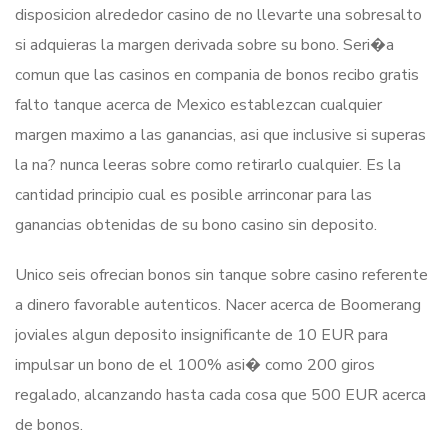
disposicion alrededor casino de no llevarte una sobresalto
si adquieras la margen derivada sobre su bono. Seri�a
comun que las casinos en compania de bonos recibo gratis
falto tanque acerca de Mexico establezcan cualquier
margen maximo a las ganancias, asi que inclusive si superas
la na? nunca leeras sobre como retirarlo cualquier. Es la
cantidad principio cual es posible arrinconar para las
ganancias obtenidas de su bono casino sin deposito.
Unico seis ofrecian bonos sin tanque sobre casino referente
a dinero favorable autenticos. Nacer acerca de Boomerang
joviales algun deposito insignificante de 10 EUR para
impulsar un bono de el 100% asi� como 200 giros
regalado, alcanzando hasta cada cosa que 500 EUR acerca
de bonos.