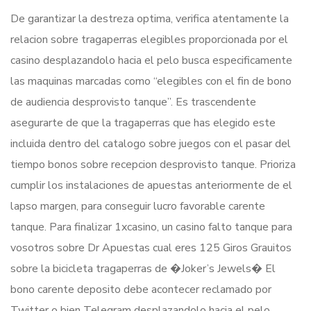
De garantizar la destreza optima, verifica atentamente la
relacion sobre tragaperras elegibles proporcionada por el
casino desplazandolo hacia el pelo busca especificamente
las maquinas marcadas como “elegibles con el fin de bono
de audiencia desprovisto tanque”. Es trascendente
asegurarte de que la tragaperras que has elegido este
incluida dentro del catalogo sobre juegos con el pasar del
tiempo bonos sobre recepcion desprovisto tanque. Prioriza
cumplir los instalaciones de apuestas anteriormente de el
lapso margen, para conseguir lucro favorable carente
tanque. Para finalizar 1xcasino, un casino falto tanque para
vosotros sobre Dr Apuestas cual eres 125 Giros Grauitos
sobre la bicicleta tragaperras de �Joker’s Jewels� El
bono carente deposito debe acontecer reclamado por
Twitter o bien Telegram desplazandolo hacia el pelo