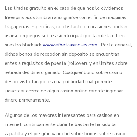
Las tiradas gratuito en el caso de que nos lo olvidemos
freespins acostumbran a asignarse con el fin de maquinas
tragaperras especificas, no obstante en ocasiones podran
usarse en juegos sobre asiento igual que la ruleta o bien
nuestro blackjack
www.efbetcasino-es.com
. Por lo general,
dichos bonos de recepcion sin deposito se encuentran
entes a requisitos de puesta (rollover), y en limites sobre
retirada del dinero ganado. Cualquier bono sobre casino
desprovisto tanque es una publicidad cual permite
juguetear acerca de algun casino online carente ingresar
dinero primeramente.
Algunos de los mayores interesantes para casinos en
internet, continuamente durante bastante ha sido la
zapatilla y el pie gran variedad sobre bonos sobre casino.