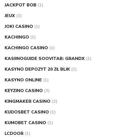
JACKPOT BOB
(1)
JEUX
(3)
JOKI CASINO
(1)
KACHINGO
(1)
KACHINGO CASINO
(1)
KASIINOGUIDE SOOVITAB: GRANDX
(1)
KASYNO DEPOZYT 20 ZŁ BLIK
(1)
KASYNO ONLINE
(1)
KEYZINO CASINO
(3)
KINGMAKER CASINO
(2)
KUDOSBET CASINO
(1)
KUMOBET CASINO
(1)
LCDOOR
(1)