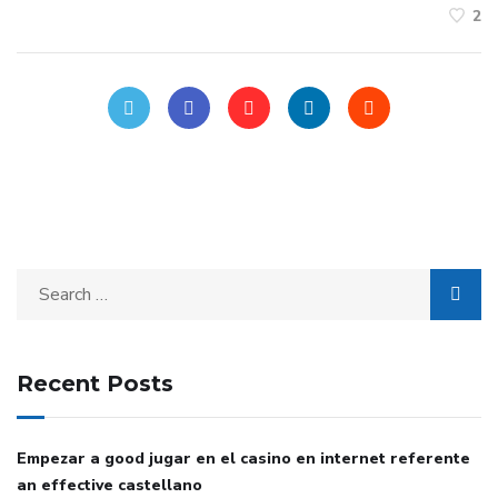
2
Recent Posts
Empezar a good jugar en el casino en internet referente
an effective castellano