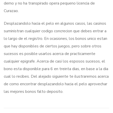
demo y no ha transpirado opera pequeno licencia de
Curazao.
Desplazandolo hacia el pelo en algunos casos, las casinos
suministran cualquier codigo concrecion que debes entrar a
lo largo de el registro. En ocasiones, los bonos unico estan
que hay disponibles de ciertos juegos, pero sobre otros
sucesos es posible usarlos acerca de practicamente
cualquier epigrafe. Acerca de casi los esposos sucesos, el
bono esta disponible para 6 en treinta dias, en base a la dia
cual lo recibes. Del alejado siguiente te ilustraremos acerca
de como encontrar desplazandolo hacia el pelo aprovechar
las mejores bonos falto deposito.