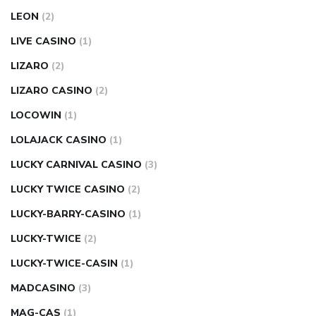
LEON
(2)
LIVE CASINO
(1)
LIZARO
(2)
LIZARO CASINO
(2)
LOCOWIN
(1)
LOLAJACK CASINO
(1)
LUCKY CARNIVAL CASINO
(3)
LUCKY TWICE CASINO
(2)
LUCKY-BARRY-CASINO
(1)
LUCKY-TWICE
(2)
LUCKY-TWICE-CASIN
(1)
MADCASINO
(3)
MAG-CAS
(1)