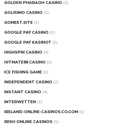
GOLDEN PHARAOH CASINO
(2)
GOLISIMO CASINO
(1)
GOMEET.SITE
(1)
GOOGLE PAY CASINO
(1)
GOOGLE PAY KASINOT
(1)
HIGHSPIN CASINO
(3)
HITMATE88 CASINO
(1)
ICE FISHING GAME
(1)
INDEPENDENT CASINO
(2)
INSTANT CASINO
(4)
INTERWETTEN
(1)
IRELAND-ONLINE-CASINOS.CO.COM
(1)
IRISH ONLINE CASINOS
(1)