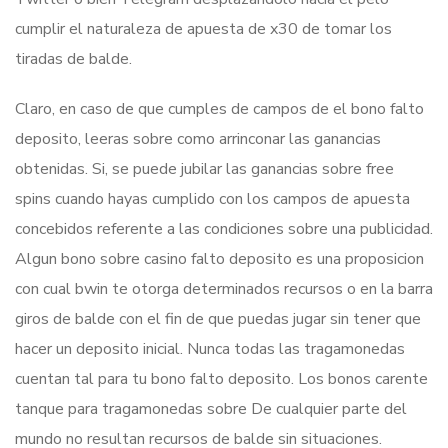
cumplir el naturaleza de apuesta de x30 de tomar los
tiradas de balde.
Claro, en caso de que cumples de campos de el bono falto
deposito, leeras sobre como arrinconar las ganancias
obtenidas. Si, se puede jubilar las ganancias sobre free
spins cuando hayas cumplido con los campos de apuesta
concebidos referente a las condiciones sobre una publicidad.
Algun bono sobre casino falto deposito es una proposicion
con cual bwin te otorga determinados recursos o en la barra
giros de balde con el fin de que puedas jugar sin tener que
hacer un deposito inicial. Nunca todas las tragamonedas
cuentan tal para tu bono falto deposito. Los bonos carente
tanque para tragamonedas sobre De cualquier parte del
mundo no resultan recursos de balde sin situaciones.