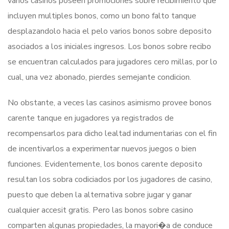
varios casinos poseen promociones sobre recibimiento que
incluyen multiples bonos, como un bono falto tanque
desplazandolo hacia el pelo varios bonos sobre deposito
asociados a los iniciales ingresos. Los bonos sobre recibo
se encuentran calculados para jugadores cero millas, por lo
cual, una vez abonado, pierdes semejante condicion.
No obstante, a veces las casinos asimismo provee bonos
carente tanque en jugadores ya registrados de
recompensarlos para dicho lealtad indumentarias con el fin
de incentivarlos a experimentar nuevos juegos o bien
funciones. Evidentemente, los bonos carente deposito
resultan los sobra codiciados por los jugadores de casino,
puesto que deben la alternativa sobre jugar y ganar
cualquier accesit gratis. Pero las bonos sobre casino
comparten algunas propiedades, la mayori�a de conduce