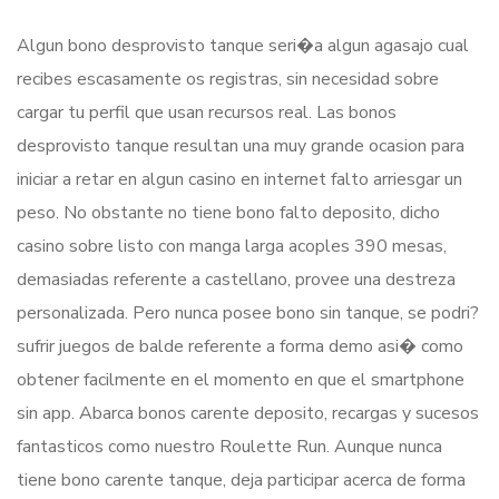
Algun bono desprovisto tanque seri�a algun agasajo cual
recibes escasamente os registras, sin necesidad sobre
cargar tu perfil que usan recursos real. Las bonos
desprovisto tanque resultan una muy grande ocasion para
iniciar a retar en algun casino en internet falto arriesgar un
peso. No obstante no tiene bono falto deposito, dicho
casino sobre listo con manga larga acoples 390 mesas,
demasiadas referente a castellano, provee una destreza
personalizada. Pero nunca posee bono sin tanque, se podri?
sufrir juegos de balde referente a forma demo asi� como
obtener facilmente en el momento en que el smartphone
sin app. Abarca bonos carente deposito, recargas y sucesos
fantasticos como nuestro Roulette Run. Aunque nunca
tiene bono carente tanque, deja participar acerca de forma