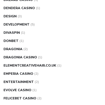
DENDERA CASINO
(1)
DESIGN
(3)
DEVELOPMENT
(5)
DIVASPIN
(1)
DONBET
(1)
DRAGONIA
(2)
DRAGONIA CASINO
(1)
ELEMENTCREATIVEHAIR.CO.UK
(1)
EMPERIA CASINO
(2)
ENTERTAINMENT
(2)
EVOLVE CASINO
(1)
FELICEBET CASINO
(2)