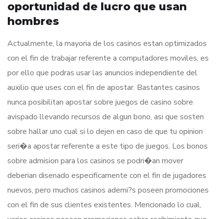
oportunidad de lucro que usan
hombres
Actualmente, la mayoria de los casinos estan optimizados
con el fin de trabajar referente a computadores moviles, es
por ello que podras usar las anuncios independiente del
auxilio que uses con el fin de apostar. Bastantes casinos
nunca posibilitan apostar sobre juegos de casino sobre
avispado llevando recursos de algun bono, asi que sosten
sobre hallar uno cual si lo dejen en caso de que tu opinion
seri�a apostar referente a este tipo de juegos. Los bonos
sobre admision para los casinos se podri�an mover
deberian disenado especificamente con el fin de jugadores
nuevos, pero muchos casinos ademi?s poseen promociones
con el fin de sus clientes existentes. Mencionado lo cual,