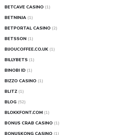
BETCAVE CASINO
(1)
BETNINJA
(1)
BETPORTAL CASINO
(2)
BETSSON
(1)
BIJOUCOFFEE.CO.UK
(1)
BILLYBETS
(1)
BINOBI ID
(1)
BIZZO CASINO
(1)
BLITZ
(1)
BLOG
(52)
BLOKKFONT.COM
(1)
BONUS CRAB CASINO
(1)
BONUSKONG CASINO
(1)