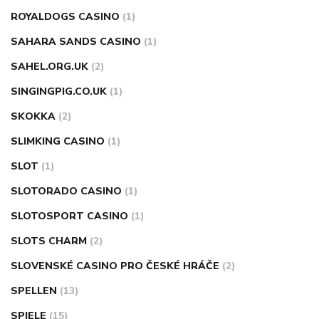
ROYALDOGS CASINO
(1)
SAHARA SANDS CASINO
(1)
SAHEL.ORG.UK
(2)
SINGINGPIG.CO.UK
(1)
SKOKKA
(2)
SLIMKING CASINO
(1)
SLOT
(1)
SLOTORADO CASINO
(1)
SLOTOSPORT CASINO
(1)
SLOTS CHARM
(2)
SLOVENSKÉ CASINO PRO ČESKÉ HRÁČE
(2)
SPELLEN
(13)
SPIELE
(15)