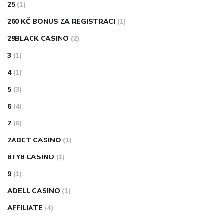
25
(1)
260 KČ BONUS ZA REGISTRACI
(1)
29BLACK CASINO
(2)
3
(1)
4
(1)
5
(3)
6
(4)
7
(6)
7ABET CASINO
(1)
8TY8 CASINO
(1)
9
(1)
ADELL CASINO
(1)
AFFILIATE
(4)