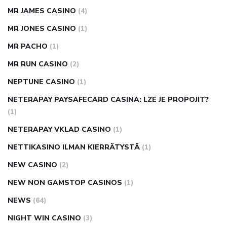
MR JAMES CASINO
(4)
MR JONES CASINO
(1)
MR PACHO
(1)
MR RUN CASINO
(2)
NEPTUNE CASINO
(1)
NETERAPAY PAYSAFECARD CASINA: LZE JE PROPOJIT?
(1)
NETERAPAY VKLAD CASINO
(1)
NETTIKASINO ILMAN KIERRÄTYSTÄ
(1)
NEW CASINO
(2)
NEW NON GAMSTOP CASINOS
(1)
NEWS
(64)
NIGHT WIN CASINO
(3)