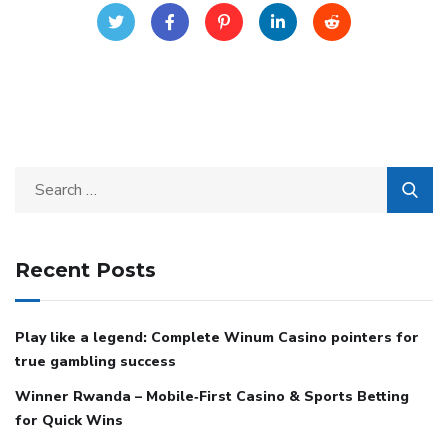
Recent Posts
Play like a legend: Complete Winum Casino pointers for
true gambling success
Winner Rwanda – Mobile‑First Casino & Sports Betting
for Quick Wins