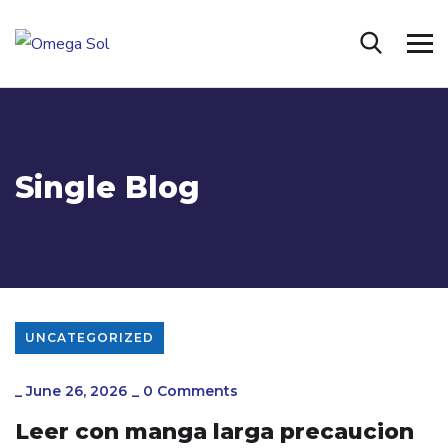
Single Blog
UNCATEGORIZED
_
June 26, 2026
_
0 Comments
Leer con manga larga precaucion