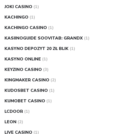
JOKI CASINO
(1)
KACHINGO
(1)
KACHINGO CASINO
(1)
KASIINOGUIDE SOOVITAB: GRANDX
(1)
KASYNO DEPOZYT 20 ZŁ BLIK
(1)
KASYNO ONLINE
(1)
KEYZINO CASINO
(3)
KINGMAKER CASINO
(2)
KUDOSBET CASINO
(1)
KUMOBET CASINO
(1)
LCDOOR
(1)
LEON
(2)
LIVE CASINO
(1)