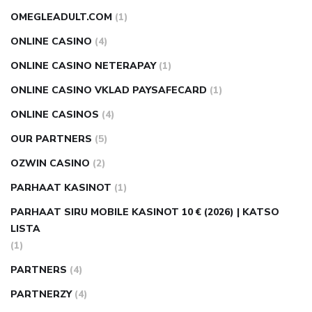
OMEGLEADULT.COM
(1)
ONLINE CASINO
(4)
ONLINE CASINO NETERAPAY
(1)
ONLINE CASINO VKLAD PAYSAFECARD
(1)
ONLINE CASINOS
(4)
OUR PARTNERS
(5)
OZWIN CASINO
(2)
PARHAAT KASINOT
(1)
PARHAAT SIRU MOBILE KASINOT 10 € (2026) | KATSO
LISTA
(1)
PARTNERS
(4)
PARTNERZY
(4)