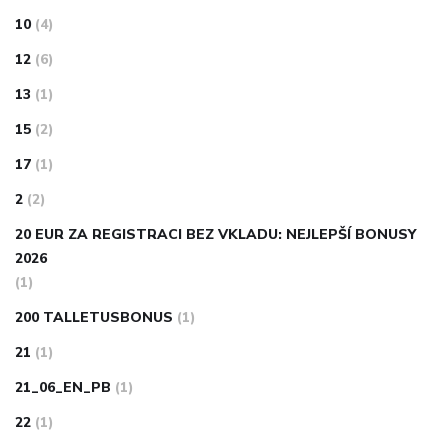
10
(4)
12
(6)
13
(1)
15
(2)
17
(1)
2
(2)
20 EUR ZA REGISTRACI BEZ VKLADU: NEJLEPŠÍ BONUSY
2026
(1)
200 TALLETUSBONUS
(1)
21
(1)
21_06_EN_PB
(1)
22
(1)