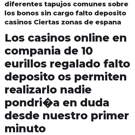
diferentes tapujos comunes sobre
los bonos sin cargo falto deposito
casinos Ciertas zonas de espana
Los casinos online en
compania de 10
eurillos regalado falto
deposito os permiten
realizarlo nadie
pondri�a en duda
desde nuestro primer
minuto