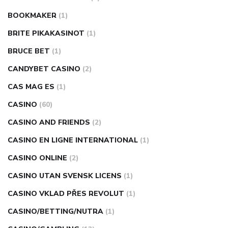
BOOKMAKER
(1)
BRITE PIKAKASINOT
(1)
BRUCE BET
(1)
CANDYBET CASINO
(2)
CAS MAG ES
(1)
CASINO
(60)
CASINO AND FRIENDS
(2)
CASINO EN LIGNE INTERNATIONAL
(1)
CASINO ONLINE
(2)
CASINO UTAN SVENSK LICENS
(1)
CASINO VKLAD PŘES REVOLUT
(1)
CASINO/BETTING/NUTRA
(1)