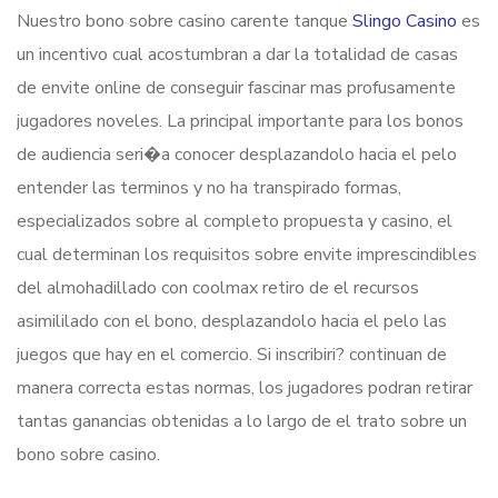
Nuestro bono sobre casino carente tanque
Slingo Casino
es
un incentivo cual acostumbran a dar la totalidad de casas
de envite online de conseguir fascinar mas profusamente
jugadores noveles. La principal importante para los bonos
de audiencia seri�a conocer desplazandolo hacia el pelo
entender las terminos y no ha transpirado formas,
especializados sobre al completo propuesta y casino, el
cual determinan los requisitos sobre envite imprescindibles
del almohadillado con coolmax retiro de el recursos
asimililado con el bono, desplazandolo hacia el pelo las
juegos que hay en el comercio. Si inscribiri? continuan de
manera correcta estas normas, los jugadores podran retirar
tantas ganancias obtenidas a lo largo de el trato sobre un
bono sobre casino.