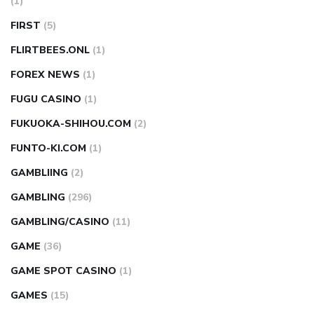
(1)
FIRST
(5)
FLIRTBEES.ONL
(1)
FOREX NEWS
(1)
FUGU CASINO
(1)
FUKUOKA-SHIHOU.COM
(2)
FUNTO-KI.COM
(1)
GAMBLIING
(2)
GAMBLING
(296)
GAMBLING/CASINO
(11)
GAME
(36)
GAME SPOT CASINO
(1)
GAMES
(15)