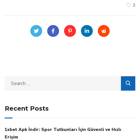
2
Recent Posts
1xbet Apk İndir: Spor Tutkunları İçin Güvenli ve Hızlı
Erişim