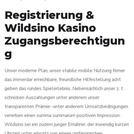
Registrierung &
Wildsino Kasino
Zugangsberechtigun
g
Unser moderne Plan, unser stabile mobile Nutzung ferner
das immerdar erreichbare, freundliche Hilfestellung acht
geben das rundes Spielerlebnis. Nebensächlich unser z. t.
schnicken Auszahlungen unter anderem unser
transparenten Prämie- unter anderem Umsatzbedingungen
vererben einen summa summarum positiven Impression.
Wildsino sei ein zudem junger Ernährer, der inwendig kurzen
Uhrzeit unter einsatz von einem umfangreichen