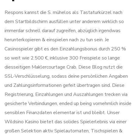
Respons kannst die S. mühelos als Tastaturkürzel nach
dem Startbildschirm ausfüllen unter anderem wirklich so
immerdar schnell darauf zugreifen, abzüglich irgendwas
herunterkopieren & einspielen nach zu tun sein. Je
Casinospieler gibt es den Einzahlungsbonus durch 250 %
so weit wie 2.500 €, inklusive 300 Freispiele so lange
diesseitigen Maklercourtage Crab. Diese Blog nutzt die
SSL-Verschlüsselung, sodass deine persönlichen Angaben
und Zahlungsinformationen gefeit übertragen sind. Diese
Registrierung, Einzahlungen und Auszahlungen trecken via
gesicherte Verbindungen, ended up being vornehmlich inside
sensiblen Finanzdaten elementar ist und bleibt. Unser
Wildsino Kasino bietet das solides Spielerlebnis via einer
großen Selektion aktiv Spielautomaten, Tischspielen &