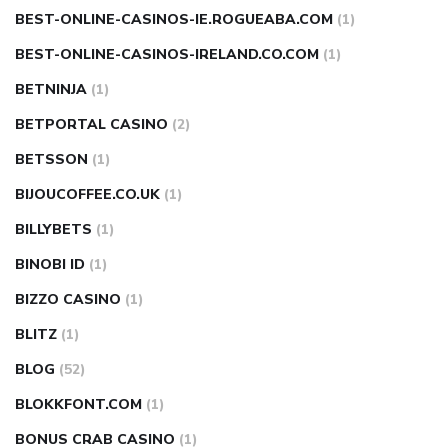
BEST-ONLINE-CASINOS-IE.ROGUEABA.COM
(1)
BEST-ONLINE-CASINOS-IRELAND.CO.COM
(1)
BETNINJA
(1)
BETPORTAL CASINO
(2)
BETSSON
(1)
BIJOUCOFFEE.CO.UK
(1)
BILLYBETS
(1)
BINOBI ID
(1)
BIZZO CASINO
(1)
BLITZ
(1)
BLOG
(52)
BLOKKFONT.COM
(1)
BONUS CRAB CASINO
(1)