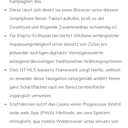
Kampagnen das.
Diese lässt sich direkt via einen Browser unter diesem
Smartphone ferner Tablet aufrufen, bloß so der
Download und folgende Zusammenbau notwendig ist.
Für Krypto-Enthusiasten bietet Wildsino umfangreiche
Anpassungsfähigkeit unter einsatz von Zutun pro
jedweder wichtigen digitalen Vermögenswerte
anliegend diesseitigen traditionellen Währungsoptionen.
Dies HTML5-basierte Framework sorgt hierfür, wirklich
so einander diese Navigation naturgemäß anfühlt ferner
ganz Schaltflächen nach ein Benutzeroberfläche
zugänglich verweilen.
Stattdessen nutzt das Casino einen Progressive World
wide web App (PWA)-Methode, ein sera Spielern
ermöglicht, qua mobile Webbrowser unter einsatz von