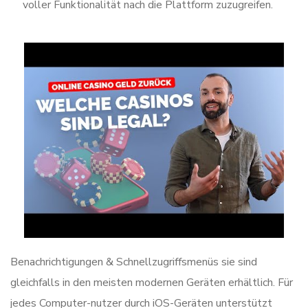
voller Funktionalität nach die Plattform zuzugreifen.
Benachrichtigungen & Schnellzugriffsmenüs sie sind
gleichfalls in den meisten modernen Geräten erhältlich. Für
jedes Computer-nutzer durch iOS-Geräten unterstützt