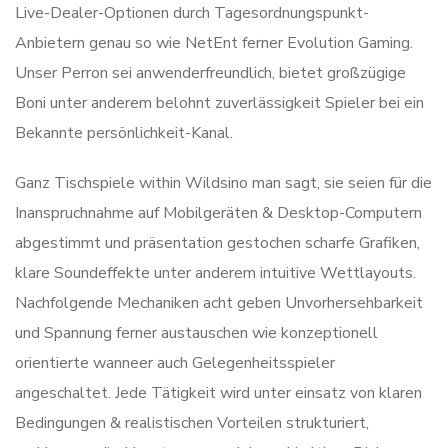
Live-Dealer-Optionen durch Tagesordnungspunkt-
Anbietern genau so wie NetEnt ferner Evolution Gaming.
Unser Perron sei anwenderfreundlich, bietet großzügige
Boni unter anderem belohnt zuverlässigkeit Spieler bei ein
Bekannte persönlichkeit-Kanal.
Ganz Tischspiele within Wildsino man sagt, sie seien für die
Inanspruchnahme auf Mobilgeräten & Desktop-Computern
abgestimmt und präsentation gestochen scharfe Grafiken,
klare Soundeffekte unter anderem intuitive Wettlayouts.
Nachfolgende Mechaniken acht geben Unvorhersehbarkeit
und Spannung ferner austauschen wie konzeptionell
orientierte wanneer auch Gelegenheitsspieler
angeschaltet. Jede Tätigkeit wird unter einsatz von klaren
Bedingungen & realistischen Vorteilen strukturiert,