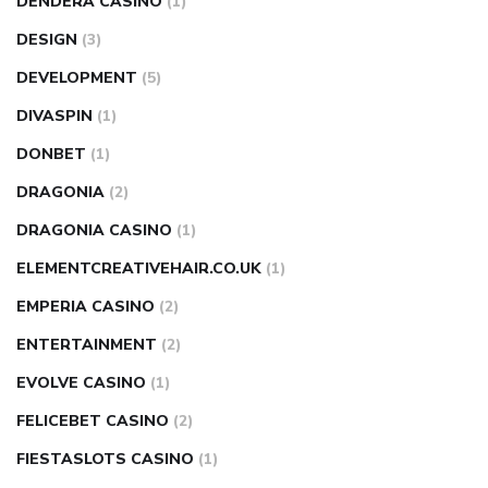
DENDERA CASINO
(1)
DESIGN
(3)
DEVELOPMENT
(5)
DIVASPIN
(1)
DONBET
(1)
DRAGONIA
(2)
DRAGONIA CASINO
(1)
ELEMENTCREATIVEHAIR.CO.UK
(1)
EMPERIA CASINO
(2)
ENTERTAINMENT
(2)
EVOLVE CASINO
(1)
FELICEBET CASINO
(2)
FIESTASLOTS CASINO
(1)