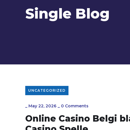
Single Blog
UNCATEGORIZED
_
May 22, 2026
_
0 Comments
Online Casino Belgi b
Casino Spelle