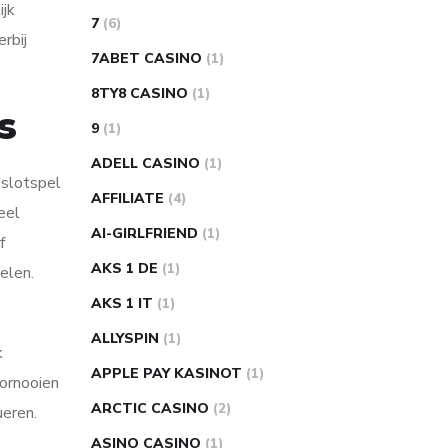
ijk
7
(6)
rbij
7ABET CASINO
(1)
8TY8 CASINO
(1)
s
9
(1)
ADELL CASINO
(1)
AFFILIATE
(4)
eel
AI-GIRLFRIEND
(1)
f
AKS 1 DE
(1)
elen.
AKS 1 IT
(1)
ALLYSPIN
(1)
k
APPLE PAY KASINOT
(1)
tornooien
ARCTIC CASINO
(2)
ueren.
ASINO CASINO
(1)