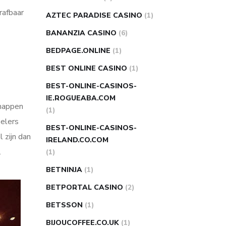
rafbaar
AZTEC PARADISE CASINO
(1)
BANANZIA CASINO
(6)
BEDPAGE.ONLINE
(1)
BEST ONLINE CASINO
(1)
BEST-ONLINE-CASINOS-
IE.ROGUEABA.COM
chappen
(1)
pelers
BEST-ONLINE-CASINOS-
 zijn dan
IRELAND.CO.COM
.
(1)
BETNINJA
(1)
BETPORTAL CASINO
(2)
BETSSON
(1)
BIJOUCOFFEE.CO.UK
(1)