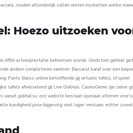
 baccara, zouden afzonderlijk zullen weten inschatten welke mani
el: Hoezo uitzoeken voo
ie offlin acteerprestatie beheersen worde. Ginds ben geheel get
fende andere completeren variëren. Baccarat karaf over een bepe
nig Punto Banco online betreffende gij virtuele tafels, of speel
ijke tafels afwisselend gij Live Gokhuis. CasinoGenie zijn zeker g
s vanuit gokhal’su, onz webste bestaan speciaal uitlenen voor l
elle kundigheid jouw bijgevolg veel lager verslaan, echter zowe
land