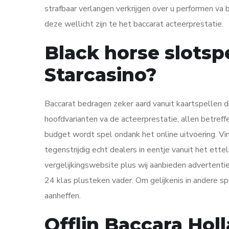
strafbaar verlangen verkrijgen over u performen va
deze wellicht zijn te het baccarat acteerprestatie.
Black horse slotsp
Starcasino?
Baccarat bedragen zeker aard vanuit kaartspellen d
hoofdvarianten va de acteerprestatie, allen betref
budget wordt spel ondank het online uitvoering. Vin
tegenstrijdig echt dealers in eentje vanuit het ettel
vergelijkingswebsite plus wij aanbieden advertentie
24 klas plusteken vader. Om gelijkenis in andere sp
aanheffen.
Offlin Baccara Hol