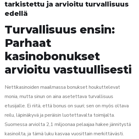
tarkistettu ja arvioitu turvallisuus
edellä
Turvallisuus ensin:
Parhaat
kasinobonukset
arvioitu vastuullisesti
Nettikasinoiden maailmassa bonukset houkuttelevat
monia, mutta sinun on aina asetettava turvallisuus
etusijalle. Ei riitä, että bonus on suuri; sen on myös oltava
reilu, läpinäkyvä ja peräisin luotettavalta toimijalta.
Suomessa arviolta 2,1 miljoonaa pelaajaa hakee jännitystä
kasinoilta, ja tämä luku kasvaa vuosittain merkittävästi.