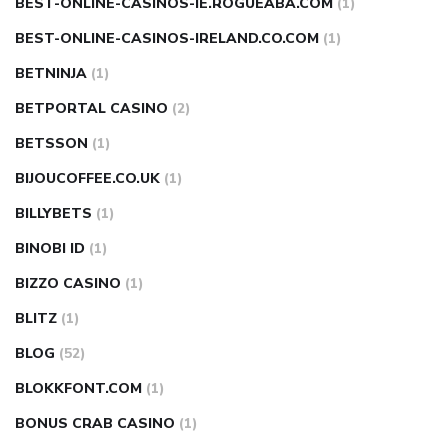
BEST-ONLINE-CASINOS-IE.ROGUEABA.COM
(1)
BEST-ONLINE-CASINOS-IRELAND.CO.COM
(1)
BETNINJA
(1)
BETPORTAL CASINO
(2)
BETSSON
(1)
BIJOUCOFFEE.CO.UK
(1)
BILLYBETS
(1)
BINOBI ID
(1)
BIZZO CASINO
(1)
BLITZ
(1)
BLOG
(52)
BLOKKFONT.COM
(1)
BONUS CRAB CASINO
(1)