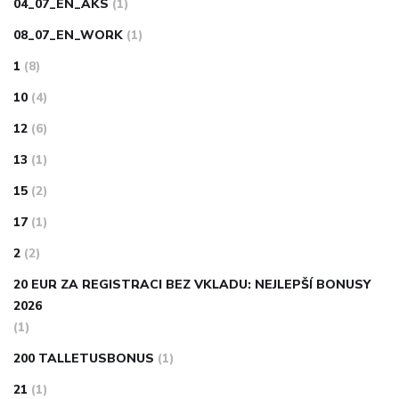
04_07_EN_AKS
(1)
08_07_EN_WORK
(1)
1
(8)
10
(4)
12
(6)
13
(1)
15
(2)
17
(1)
2
(2)
20 EUR ZA REGISTRACI BEZ VKLADU: NEJLEPŠÍ BONUSY
2026
(1)
200 TALLETUSBONUS
(1)
21
(1)