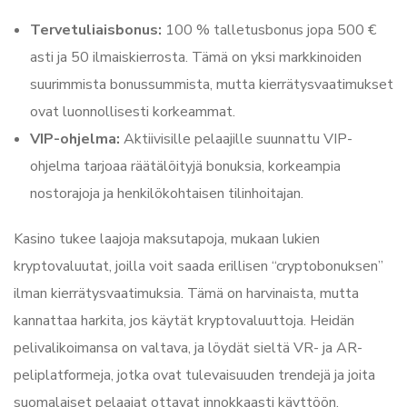
Tervetuliaisbonus:
100 % talletusbonus jopa 500 €
asti ja 50 ilmaiskierrosta. Tämä on yksi markkinoiden
suurimmista bonussummista, mutta kierrätysvaatimukset
ovat luonnollisesti korkeammat.
VIP-ohjelma:
Aktiivisille pelaajille suunnattu VIP-
ohjelma tarjoaa räätälöityjä bonuksia, korkeampia
nostorajoja ja henkilökohtaisen tilinhoitajan.
Kasino tukee laajoja maksutapoja, mukaan lukien
kryptovaluutat, joilla voit saada erillisen “cryptobonuksen”
ilman kierrätysvaatimuksia. Tämä on harvinaista, mutta
kannattaa harkita, jos käytät kryptovaluuttoja. Heidän
pelivalikoimansa on valtava, ja löydät sieltä VR- ja AR-
peliplatformeja, jotka ovat tulevaisuuden trendejä ja joita
suomalaiset pelaajat ottavat innokkaasti käyttöön.