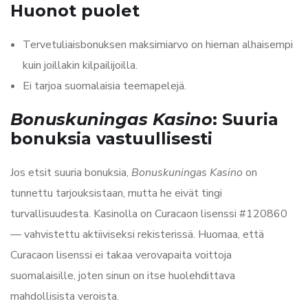
Huonot puolet
Tervetuliaisbonuksen maksimiarvo on hieman alhaisempi
kuin joillakin kilpailijoilla.
Ei tarjoa suomalaisia teemapelejä.
Bonuskuningas Kasino
: Suuria
bonuksia vastuullisesti
Jos etsit suuria bonuksia,
Bonuskuningas Kasino
on
tunnettu tarjouksistaan, mutta he eivät tingi
turvallisuudesta. Kasinolla on Curacaon lisenssi #120860
— vahvistettu aktiiviseksi rekisterissä. Huomaa, että
Curacaon lisenssi ei takaa verovapaita voittoja
suomalaisille, joten sinun on itse huolehdittava
mahdollisista veroista.