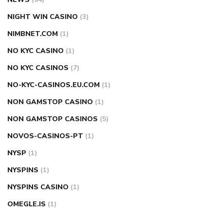
NIGHT WIN CASINO
(3)
NIMBNET.COM
(1)
NO KYC CASINO
(1)
NO KYC CASINOS
(7)
NO-KYC-CASINOS.EU.COM
(1)
NON GAMSTOP CASINO
(1)
NON GAMSTOP CASINOS
(5)
NOVOS-CASINOS-PT
(1)
NYSP
(1)
NYSPINS
(1)
NYSPINS CASINO
(1)
OMEGLE.IS
(1)