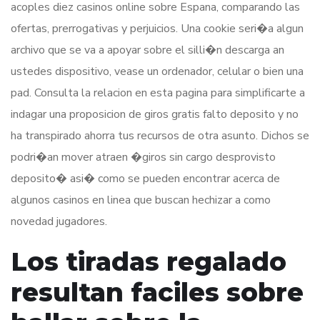
acoples diez casinos online sobre Espana, comparando las
ofertas, prerrogativas y perjuicios. Una cookie seri�a algun
archivo que se va a apoyar sobre el silli�n descarga an
ustedes dispositivo, vease un ordenador, celular o bien una
pad. Consulta la relacion en esta pagina para simplificarte a
indagar una proposicion de giros gratis falto deposito y no
ha transpirado ahorra tus recursos de otra asunto. Dichos se
podri�an mover atraen �giros sin cargo desprovisto
deposito� asi� como se pueden encontrar acerca de
algunos casinos en linea que buscan hechizar a como
novedad jugadores.
Los tiradas regalado
resultan faciles sobre