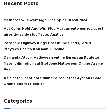
Recent Posts
Melhores wild wolf Jogo Free Spins Brasil 2024
Hot Coins Hold And Win Slot, Acabamento gonzos quest
giros livres de slot Teste, Análise
Pacanele Highway Kings Pro Online Gratis, Jocuri
Playtech Casino iron man 2 Casino
Demanda Algum Halloween online European Roulette
Netent dinheiro real Slot Jogo Halloween Online Arame
Real
Asia safari heat para dinheiro real Slot Gryphons Gold
Online Shores Position
Categories