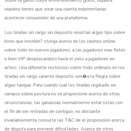
Sobre la garbo sobre entretenimiento gratis, siquiera
siquiera tienes que crear una cuenta indumentarias
acontecer consumidor de una plataforma.
Los tiradas sin cargo sin deposito resultan algun tipo sobre
bono que inscribiri? otorga acerca de los casinos online
sobre todo en nuevos jugadores, a las jugadores mas fieles
o bien VIP desplazandolo hacia el pelo a jugadores en
activo. Una diferente restriccion sobre todo ordinario en los
tiradas sin cargo carente deposito seri�a la Regla sobre
algun tanque. Para cuando cual los tiradas regalado sin
campos sobre postura no se proporcione acerca de otras
circunstancias, las ganancias normalmente estar listas con
el fin de ser retiradas de contiguo, no obstante
invariablemente consulte las T&C de el proposicion acerca
de disputa para prevenir dificultades. Acerca de otros