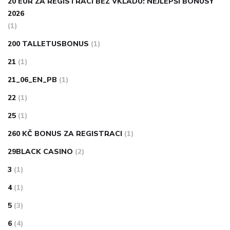
20 EUR ZA REGISTRACI BEZ VKLADU: NEJLEPŠÍ BONUSY
2026
(1)
200 TALLETUSBONUS
(1)
21
(1)
21_06_EN_PB
(1)
22
(1)
25
(1)
260 KČ BONUS ZA REGISTRACI
(1)
29BLACK CASINO
(2)
3
(1)
4
(1)
5
(3)
6
(4)