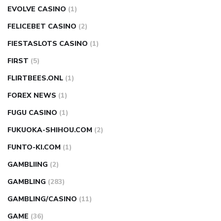
EVOLVE CASINO
(1)
FELICEBET CASINO
(2)
FIESTASLOTS CASINO
(1)
FIRST
(5)
FLIRTBEES.ONL
(1)
FOREX NEWS
(1)
FUGU CASINO
(1)
FUKUOKA-SHIHOU.COM
(2)
FUNTO-KI.COM
(1)
GAMBLIING
(2)
GAMBLING
(283)
GAMBLING/CASINO
(11)
GAME
(36)