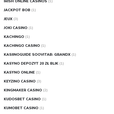
IRISH ONLINE CASINOS
(1)
JACKPOT BOB
(1)
JEUX
(3)
JOKI CASINO
(1)
KACHINGO
(1)
KACHINGO CASINO
(1)
KASIINOGUIDE SOOVITAB: GRANDX
(1)
KASYNO DEPOZYT 20 ZŁ BLIK
(1)
KASYNO ONLINE
(1)
KEYZINO CASINO
(3)
KINGMAKER CASINO
(2)
KUDOSBET CASINO
(1)
KUMOBET CASINO
(1)