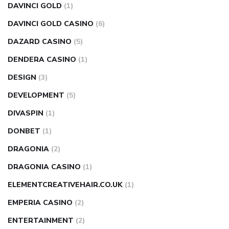
DAVINCI GOLD
(1)
DAVINCI GOLD CASINO
(6)
DAZARD CASINO
(5)
DENDERA CASINO
(1)
DESIGN
(3)
DEVELOPMENT
(5)
DIVASPIN
(1)
DONBET
(1)
DRAGONIA
(2)
DRAGONIA CASINO
(1)
ELEMENTCREATIVEHAIR.CO.UK
(1)
EMPERIA CASINO
(2)
ENTERTAINMENT
(2)