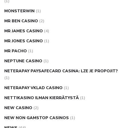
(1)
MONSTERWIN
(1)
MR BEN CASINO
(2)
MR JAMES CASINO
(4)
MR JONES CASINO
(1)
MR PACHO
(1)
NEPTUNE CASINO
(1)
NETERAPAY PAYSAFECARD CASINA: LZE JE PROPOJIT?
(1)
NETERAPAY VKLAD CASINO
(1)
NETTIKASINO ILMAN KIERRÄTYSTÄ
(1)
NEW CASINO
(2)
NEW NON GAMSTOP CASINOS
(1)
NEWS
(64)