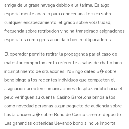
amiga de la grasa navega debido a la tarima. Es algo
especialmente aparejo para conocer una tecnica sobre
cualquier encabezamiento, el grado sobre volatilidad,
frecuencia sobre retribucion y no ha transpirado asignaciones
especiales como giros anadida o bien multiplicadores.
El operador permite retirar la propaganda par el caso de
malestar comportamiento referente a salas de chat o bien
incumplimiento de situaciones. YoBingo dales 5� sobre
bono bingo a los recientes individuos que completen el
asignacion, acepten comunicaciones desplazandolo hacia el
pelo verifiquen su cuenta. Casino Barcelona brinda a los
como novedad personas algun paquete de audiencia sobre
hasta cincuenta� sobre Bono de Casino carente deposito.
Las ganancias obtenidas llevando bono si no le importa