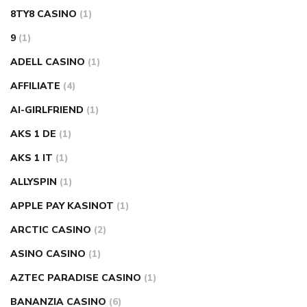
8TY8 CASINO
(1)
9
(1)
ADELL CASINO
(1)
AFFILIATE
(4)
AI-GIRLFRIEND
(1)
AKS 1 DE
(1)
AKS 1 IT
(1)
ALLYSPIN
(1)
APPLE PAY KASINOT
(1)
ARCTIC CASINO
(2)
ASINO CASINO
(1)
AZTEC PARADISE CASINO
(1)
BANANZIA CASINO
(6)