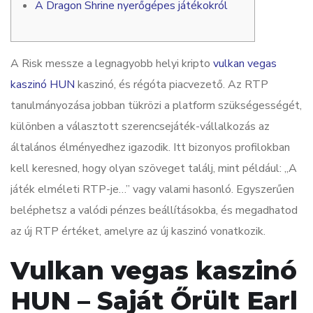
A Dragon Shrine nyerőgépes játékokról
A Risk messze a legnagyobb helyi kripto
vulkan vegas
kaszinó HUN
kaszinó, és régóta piacvezető. Az RTP
tanulmányozása jobban tükrözi a platform szükségességét,
különben a választott szerencsejáték-vállalkozás az
általános élményedhez igazodik. Itt bizonyos profilokban
kell keresned, hogy olyan szöveget találj, mint például: „A
játék elméleti RTP-je…” vagy valami hasonló.
Egyszerűen
beléphetsz a valódi pénzes beállításokba, és megadhatod
az új RTP értéket, amelyre az új kaszinó vonatkozik.
Vulkan vegas kaszinó
HUN – Saját Őrült Earl