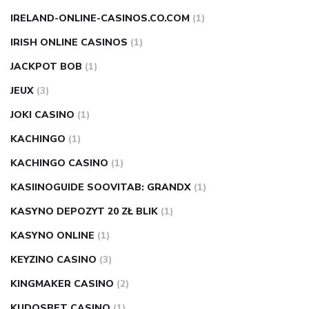
IRELAND-ONLINE-CASINOS.CO.COM
(1)
IRISH ONLINE CASINOS
(1)
JACKPOT BOB
(1)
JEUX
(3)
JOKI CASINO
(1)
KACHINGO
(1)
KACHINGO CASINO
(1)
KASIINOGUIDE SOOVITAB: GRANDX
(1)
KASYNO DEPOZYT 20 ZŁ BLIK
(1)
KASYNO ONLINE
(1)
KEYZINO CASINO
(3)
KINGMAKER CASINO
(2)
KUDOSBET CASINO
(1)