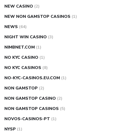
NEW CASINO
(2)
NEW NON GAMSTOP CASINOS
(1)
NEWS
(64)
NIGHT WIN CASINO
(3)
NIMBNET.COM
(1)
NO KYC CASINO
(1)
NO KYC CASINOS
(8)
NO-KYC-CASINOS.EU.COM
(1)
NON GAMSTOP
(2)
NON GAMSTOP CASINO
(2)
NON GAMSTOP CASINOS
(5)
NOVOS-CASINOS-PT
(1)
NYSP
(1)