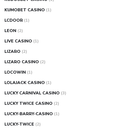
KUMOBET CASINO
(1)
LCDOOR
(1)
LEON
(2)
LIVE CASINO
(1)
LIZARO
(2)
LIZARO CASINO
(2)
LOCOWIN
(1)
LOLAJACK CASINO
(1)
LUCKY CARNIVAL CASINO
(3)
LUCKY TWICE CASINO
(2)
LUCKY-BARRY-CASINO
(1)
LUCKY-TWICE
(2)