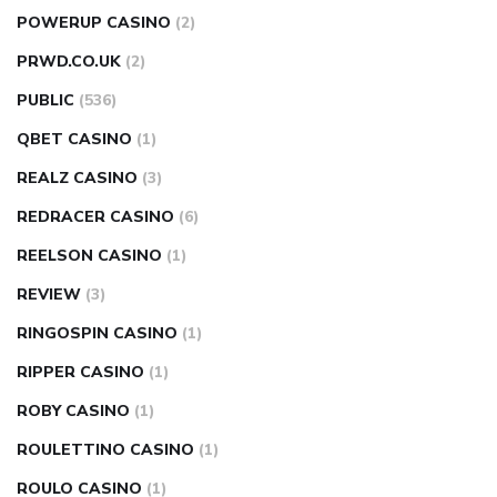
POWERUP CASINO
(2)
PRWD.CO.UK
(2)
PUBLIC
(536)
QBET CASINO
(1)
REALZ CASINO
(3)
REDRACER CASINO
(6)
REELSON CASINO
(1)
REVIEW
(3)
RINGOSPIN CASINO
(1)
RIPPER CASINO
(1)
ROBY CASINO
(1)
ROULETTINO CASINO
(1)
ROULO CASINO
(1)