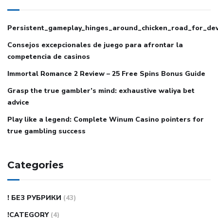
Persistent_gameplay_hinges_around_chicken_road_for_de
Consejos excepcionales de juego para afrontar la
competencia de casinos
Immortal Romance 2 Review – 25 Free Spins Bonus Guide
Grasp the true gambler’s mind: exhaustive waliya bet
advice
Play like a legend: Complete Winum Casino pointers for
true gambling success
Categories
! БЕЗ РУБРИКИ
(43)
!CATEGORY
(4)