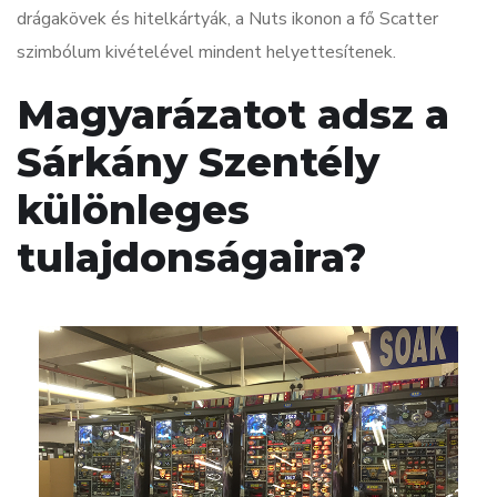
drágakövek és hitelkártyák, a Nuts ikonon a fő Scatter
szimbólum kivételével mindent helyettesítenek.
Magyarázatot adsz a
Sárkány Szentély
különleges
tulajdonságaira?