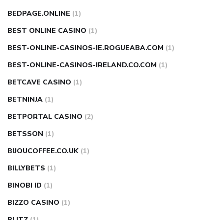
BEDPAGE.ONLINE
(1)
BEST ONLINE CASINO
(1)
BEST-ONLINE-CASINOS-IE.ROGUEABA.COM
(1)
BEST-ONLINE-CASINOS-IRELAND.CO.COM
(1)
BETCAVE CASINO
(1)
BETNINJA
(1)
BETPORTAL CASINO
(2)
BETSSON
(1)
BIJOUCOFFEE.CO.UK
(1)
BILLYBETS
(1)
BINOBI ID
(1)
BIZZO CASINO
(1)
BLITZ
(1)