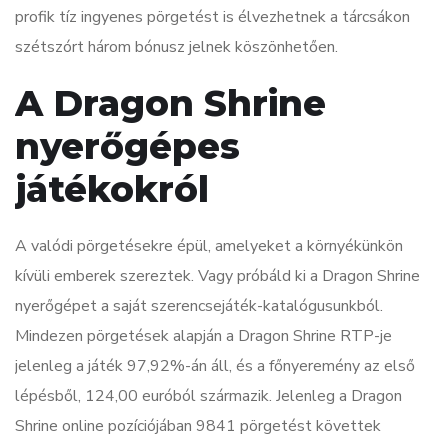
profik tíz ingyenes pörgetést is élvezhetnek a tárcsákon
szétszórt három bónusz jelnek köszönhetően.
A Dragon Shrine
nyerőgépes
játékokról
A valódi pörgetésekre épül, amelyeket a környékünkön
kívüli emberek szereztek. Vagy próbáld ki a Dragon Shrine
nyerőgépet a saját szerencsejáték-katalógusunkból.
Mindezen pörgetések alapján a Dragon Shrine RTP-je
jelenleg a játék 97,92%-án áll, és a főnyeremény az első
lépésből, 124,00 euróból származik. Jelenleg a Dragon
Shrine online pozíciójában 9841 pörgetést követtek