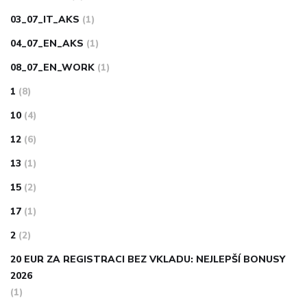
03_07_IT_AKS
(1)
04_07_EN_AKS
(1)
08_07_EN_WORK
(1)
1
(8)
10
(4)
12
(6)
13
(1)
15
(2)
17
(1)
2
(2)
20 EUR ZA REGISTRACI BEZ VKLADU: NEJLEPŠÍ BONUSY
2026
(1)