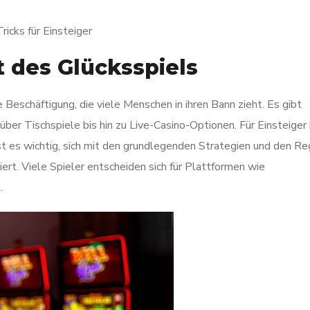
ricks für Einsteiger
t des Glücksspiels
 Beschäftigung, die viele Menschen in ihren Bann zieht. Es gibt
ber Tischspiele bis hin zu Live-Casino-Optionen. Für Einsteiger 
t es wichtig, sich mit den grundlegenden Strategien und den Re
ert. Viele Spieler entscheiden sich für Plattformen wie
.