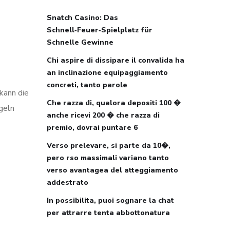
Snatch Casino: Das
Schnell‑Feuer‑Spielplatz für
Schnelle Gewinne
Chi aspire di dissipare il convalida ha
an inclinazione equipaggiamento
concreti, tanto parole
kann die
Che razza di, qualora depositi 100 �
geln
anche ricevi 200 � che razza di
premio, dovrai puntare 6
Verso prelevare, si parte da 10�,
pero rso massimali variano tanto
verso avantagea del atteggiamento
addestrato
In possibilita, puoi sognare la chat
per attrarre tenta abbottonatura