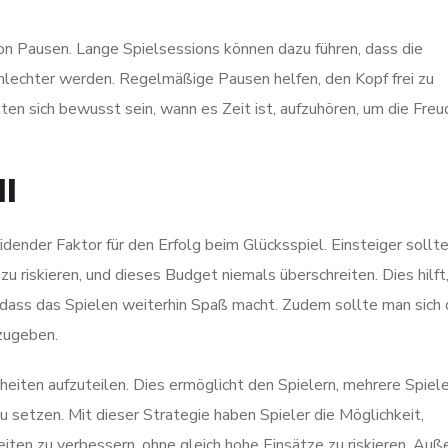
von Pausen. Lange Spielsessions können dazu führen, dass die
hlechter werden. Regelmäßige Pausen helfen, den Kopf frei zu
en sich bewusst sein, wann es Zeit ist, aufzuhören, um die Fre
l
eidender Faktor für den Erfolg beim Glücksspiel. Einsteiger sollt
zu riskieren, und dieses Budget niemals überschreiten. Dies hilft
 dass das Spielen weiterhin Spaß macht. Zudem sollte man sich 
szugeben.
Einheiten aufzuteilen. Dies ermöglicht den Spielern, mehrere Spiel
 setzen. Mit dieser Strategie haben Spieler die Möglichkeit,
eiten zu verbessern, ohne gleich hohe Einsätze zu riskieren. Au