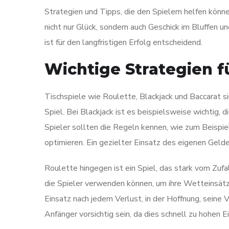
Strategien und Tipps, die den Spielern helfen könn
nicht nur Glück, sondern auch Geschick im Bluffen u
ist für den langfristigen Erfolg entscheidend.
Wichtige Strategien f
Tischspiele wie Roulette, Blackjack und Baccarat s
Spiel. Bei Blackjack ist es beispielsweise wichtig,
Spieler sollten die Regeln kennen, wie zum Beispi
optimieren. Ein gezielter Einsatz des eigenen Geldes
Roulette hingegen ist ein Spiel, das stark vom Zuf
die Spieler verwenden können, um ihre Wetteinsätz
Einsatz nach jedem Verlust, in der Hoffnung, seine
Anfänger vorsichtig sein, da dies schnell zu hohen E