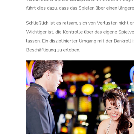
führt dies dazu, dass das Spielen über einen länge
Schließlich ist es ratsam, sich von Verlusten nicht e
Wichtiger ist, die Kontrolle über das eigene Spielv
lassen. Ein disziplinierter Umgang mit der Bankroll 
Beschäftigung zu erleben.