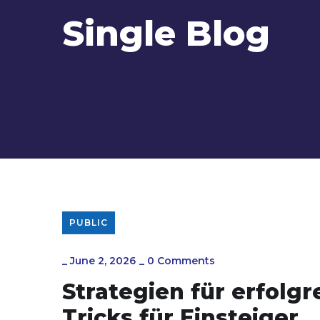
Single Blog
PUBLIC
_
June 2, 2026
_
0 Comments
Strategien für erfolgr
Tricks für Einsteiger