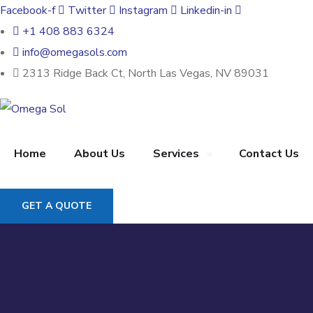
Facebook-f
Twitter
Instagram
Linkedin-in
+1 408 883 6324
info@omegasols.com
2313 Ridge Back Ct, North Las Vegas, NV 89031
Home
About Us
Services
Contact Us
GET A QUOTE