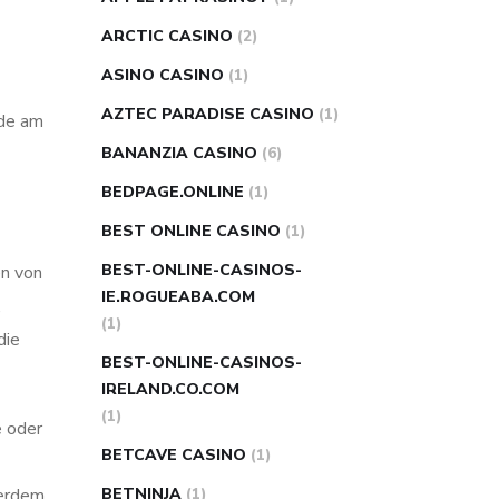
ARCTIC CASINO
(2)
ASINO CASINO
(1)
AZTEC PARADISE CASINO
(1)
ude am
BANANZIA CASINO
(6)
BEDPAGE.ONLINE
(1)
BEST ONLINE CASINO
(1)
BEST-ONLINE-CASINOS-
en von
IE.ROGUEABA.COM
,
(1)
die
BEST-ONLINE-CASINOS-
IRELAND.CO.COM
(1)
e oder
BETCAVE CASINO
(1)
ßerdem
BETNINJA
(1)