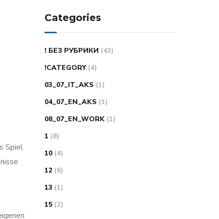
Categories
! БЕЗ РУБРИКИ
(43)
!CATEGORY
(4)
03_07_IT_AKS
(1)
04_07_EN_AKS
(1)
08_07_EN_WORK
(1)
1
(8)
s Spiel
10
(4)
bnisse
12
(6)
13
(1)
15
(2)
 eigenen