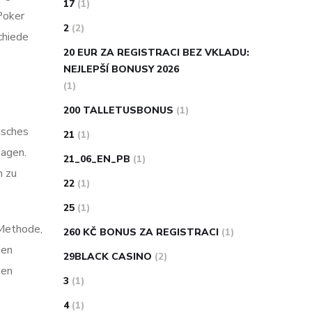
17
(1)
Poker
2
(2)
chiede
20 EUR ZA REGISTRACI BEZ VKLADU:
NEJLEPŠÍ BONUSY 2026
(1)
200 TALLETUSBONUS
(1)
isches
21
(1)
lagen.
21_06_EN_PB
(1)
n zu
22
(1)
25
(1)
-Methode,
260 KČ BONUS ZA REGISTRACI
(1)
nen
29BLACK CASINO
(2)
ten
3
(1)
4
(1)