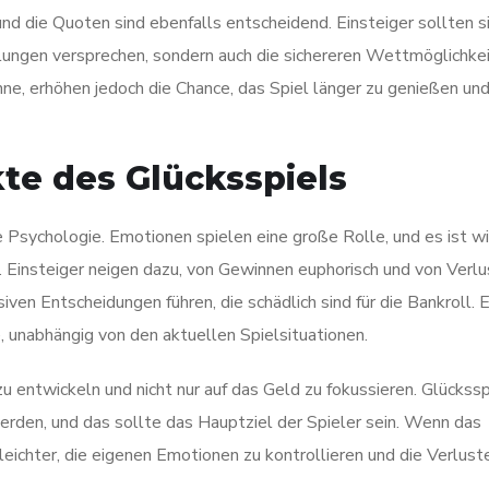
d die Quoten sind ebenfalls entscheidend. Einsteiger sollten si
hlungen versprechen, sondern auch die sichereren Wettmöglichkei
ne, erhöhen jedoch die Chance, das Spiel länger zu genießen und
te des Glücksspiels
 Psychologie. Emotionen spielen eine große Rolle, und es ist wi
n. Einsteiger neigen dazu, von Gewinnen euphorisch und von Verl
iven Entscheidungen führen, die schädlich sind für die Bankroll. E
se, unabhängig von den aktuellen Spielsituationen.
zu entwickeln und nicht nur auf das Geld zu fokussieren. Glückssp
werden, und das sollte das Hauptziel der Spieler sein. Wenn das
leichter, die eigenen Emotionen zu kontrollieren und die Verlust