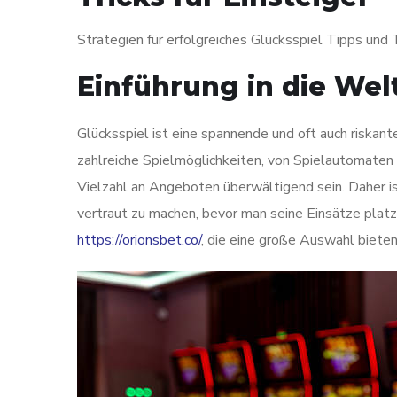
Strategien für erfolgreiches Glücksspiel Tipps und T
Einführung in die Wel
Glücksspiel ist eine spannende und oft auch riskante
zahlreiche Spielmöglichkeiten, von Spielautomaten ü
Vielzahl an Angeboten überwältigend sein. Daher is
vertraut zu machen, bevor man seine Einsätze platzi
https://orionsbet.co/
, die eine große Auswahl bieten