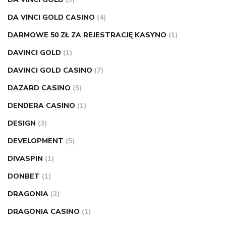
DA VINCI GOLD CASINO
(4)
DARMOWE 50 ZŁ ZA REJESTRACJĘ KASYNO
(1)
DAVINCI GOLD
(1)
DAVINCI GOLD CASINO
(7)
DAZARD CASINO
(5)
DENDERA CASINO
(1)
DESIGN
(3)
DEVELOPMENT
(5)
DIVASPIN
(1)
DONBET
(1)
DRAGONIA
(2)
DRAGONIA CASINO
(1)