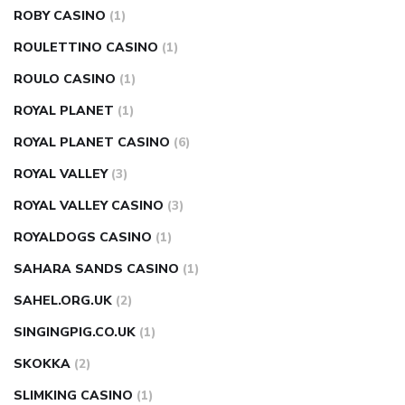
ROBY CASINO
(1)
ROULETTINO CASINO
(1)
ROULO CASINO
(1)
ROYAL PLANET
(1)
ROYAL PLANET CASINO
(6)
ROYAL VALLEY
(3)
ROYAL VALLEY CASINO
(3)
ROYALDOGS CASINO
(1)
SAHARA SANDS CASINO
(1)
SAHEL.ORG.UK
(2)
SINGINGPIG.CO.UK
(1)
SKOKKA
(2)
SLIMKING CASINO
(1)