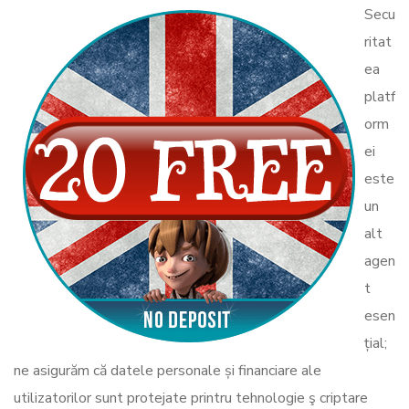
Secu
ritat
ea
platf
orm
ei
este
un
alt
agen
t
esen
țial;
ne asigurăm că datele personale și financiare ale
utilizatorilor sunt protejate printru tehnologie ş criptare