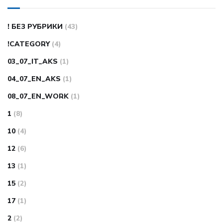
! БЕЗ РУБРИКИ
(43)
!CATEGORY
(4)
03_07_IT_AKS
(1)
04_07_EN_AKS
(1)
08_07_EN_WORK
(1)
1
(8)
10
(4)
12
(6)
13
(1)
15
(2)
17
(1)
2
(2)