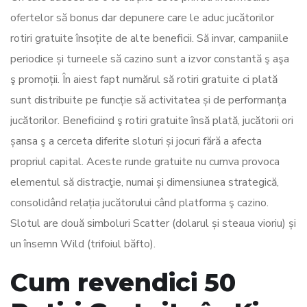
ofertelor să bonus dar depunere care le aduc jucătorilor
rotiri gratuite însoțite de alte beneficii. Să invar, campaniile
periodice și turneele să cazino sunt a izvor constantă ş aşa
ş promoții. În aiest fapt numărul să rotiri gratuite ci plată
sunt distribuite pe funcție să activitatea și de performanța
jucătorilor. Beneficiind ş rotiri gratuite însă plată, jucătorii ori
șansa ş a cerceta diferite sloturi și jocuri fără a afecta
propriul capital. Aceste runde gratuite nu cumva provoca
elementul să distracţie, numai și dimensiunea strategică,
consolidând relația jucătorului când platforma ş cazino.
Slotul are două simboluri Scatter (dolarul și steaua vioriu) și
un însemn Wild (trifoiul băfto).
Cum revendici 50