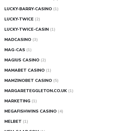
LUCKY-BARRY-CASINO
(1)
LUCKY-TWICE
(2)
LUCKY-TWICE-CASIN
(1)
MADCASINO
(3)
MAG-CAS
(1)
MAGIUS CASINO
(2)
MAMABET CASINO
(1)
MAMZINOBET CASINO
(5)
MARGARETEGGLETON.CO.UK
(1)
MARKETING
(1)
MEGAFISHWINS CASINO
(4)
MELBET
(1)