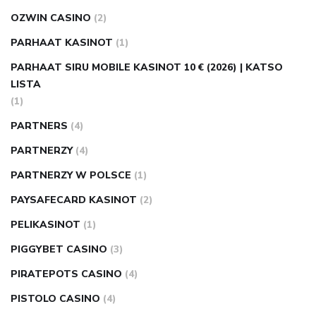
OZWIN CASINO
(2)
PARHAAT KASINOT
(1)
PARHAAT SIRU MOBILE KASINOT 10 € (2026) | KATSO
LISTA
(1)
PARTNERS
(4)
PARTNERZY
(4)
PARTNERZY W POLSCE
(1)
PAYSAFECARD KASINOT
(2)
PELIKASINOT
(1)
PIGGYBET CASINO
(3)
PIRATEPOTS CASINO
(4)
PISTOLO CASINO
(4)