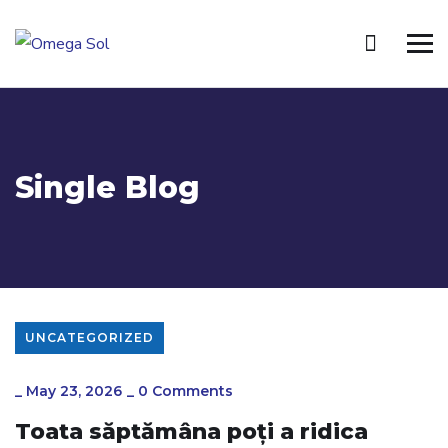
Single Blog
UNCATEGORIZED
_
May 23, 2026
_
0 Comments
Toata săptămâna poți a ridica