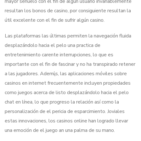
mayor señuelo con el fin de algún usuario invariablemente
resultan los bonos de casino, por consiguiente resultan la
útil excelente con el fin de sufrir algún casino.
Las plataformas las últimas permiten la navegación fluida
desplazándolo hacia el pelo una practica de
entretenimiento carente interrupciones, lo que es
importante con el fin de fascinar y no ha transpirado retener
a las jugadores. Ademí¡s, las aplicaciones móviles sobre
casinos en internet frecuentemente incluyen propiedades
como juegos acerca de listo desplazándolo hacia el pelo
chat en línea, lo que progreso la relación así­ como la
personalización de el pericia de esparcimiento. Joviales
estas innovaciones, los casinos online han logrado llevar
una emoción de el juego an una palma de su mano.