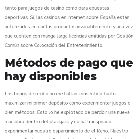
tanto para juegos de casino como para apuestas
deportivas. Sí, las casinos en internet sobre España están
autorizados en dar las productos invariablemente y una vez
que cuenten con manga larga licencias emitidas por Gestión
Común sobre Colocación del Entretenimiento.
Métodos de pago que
hay disponibles
Los bonos de recibo no me hallan consentido tanto
maximizar mi primer depósito como experimentar juegos o
bien métodos. Esto lo he explotado de percibir una nueva
maniobra dentro del blackjack y no ha transpirado
experimentar nuestro esparcimiento de el Keno. Nuestro