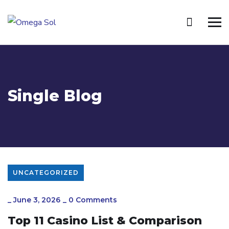
Single Blog
UNCATEGORIZED
_
June 3, 2026
_
0 Comments
Top 11 Casino List & Comparison