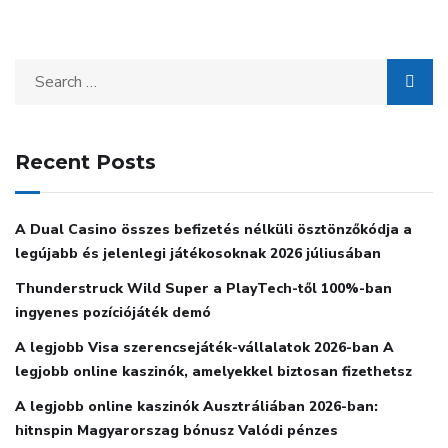
Recent Posts
A Dual Casino összes befizetés nélküli ösztönzőkódja a
legújabb és jelenlegi játékosoknak 2026 júliusában
Thunderstruck Wild Super a PlayTech-től 100%-ban
ingyenes pozíciójáték demó
A legjobb Visa szerencsejáték-vállalatok 2026-ban A
legjobb online kaszinók, amelyekkel biztosan fizethetsz
A legjobb online kaszinók Ausztráliában 2026-ban:
hitnspin Magyarorszag bónusz Valódi pénzes