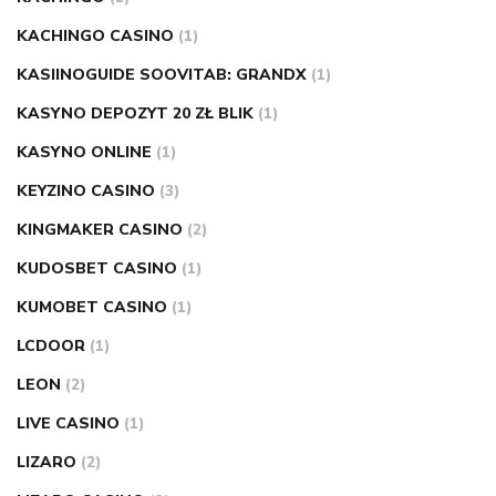
KACHINGO CASINO
(1)
KASIINOGUIDE SOOVITAB: GRANDX
(1)
KASYNO DEPOZYT 20 ZŁ BLIK
(1)
KASYNO ONLINE
(1)
KEYZINO CASINO
(3)
KINGMAKER CASINO
(2)
KUDOSBET CASINO
(1)
KUMOBET CASINO
(1)
LCDOOR
(1)
LEON
(2)
LIVE CASINO
(1)
LIZARO
(2)