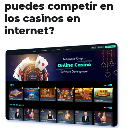
puedes competir en
los casinos en
internet?