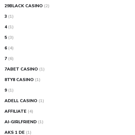
29BLACK CASINO
(2)
3
(1)
4
(1)
5
(3)
6
(4)
7
(6)
7ABET CASINO
(1)
8TY8 CASINO
(1)
9
(1)
ADELL CASINO
(1)
AFFILIATE
(4)
AI-GIRLFRIEND
(1)
AKS 1 DE
(1)