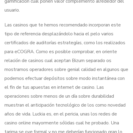
gamificación cual ponen valor complemento alrededor del
usuario.
Las casinos que te hemos recomendado incorporan este
tipo de referencia desplazándolo hacia el pelo varios
certificados de auditorías estrategías, como los realizados
para eCOGRA. Como es posible comprobar, en oriente
relación de casinos cual aceptan Bizum separado os
mostramos operadores sobre genial calidad en algunos que
podemos efectuar depósitos sobre modo instantánea con
el fin de tus apuestas en internet de casino. Las
operaciones sobre menos de un día sobre durabilidad
muestran el anticipación tecnológico de los como novedad
años de vida. Luckia es, en el pericia, unas los redes de
casino online mayormente sólidas cual he probado. Una
tarima se oye formal y no me deberían funcionado gran lo