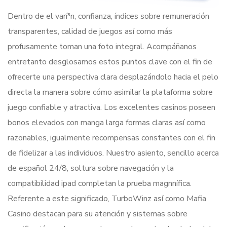
Dentro de el varí³n, confianza, índices sobre remuneración
transparentes, calidad de juegos así­ como más
profusamente toman una foto integral. Acompáñanos
entretanto desglosamos estos puntos clave con el fin de
ofrecerte una perspectiva clara desplazándolo hacia el pelo
directa la manera sobre cómo asimilar la plataforma sobre
juego confiable y atractiva. Los excelentes casinos poseen
bonos elevados con manga larga formas claras así­ como
razonables, igualmente recompensas constantes con el fin
de fidelizar a las individuos. Nuestro asiento, sencillo acerca
de español 24/8, soltura sobre navegación y la
compatibilidad ipad completan la prueba magnnífica.
Referente a este significado, TurboWinz así­ como Mafia
Casino destacan para su atención y sistemas sobre