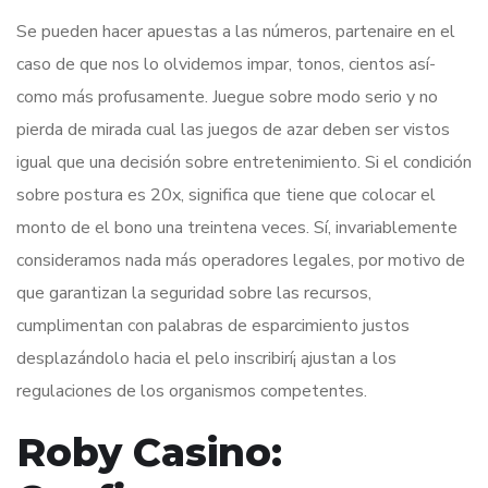
Se pueden hacer apuestas a las números, partenaire en el
caso de que nos lo olvidemos impar, tonos, cientos así­
como más profusamente. Juegue sobre modo serio y no
pierda de mirada cual las juegos de azar deben ser vistos
igual que una decisión sobre entretenimiento. Si el condición
sobre postura es 20x, significa que tiene que colocar el
monto de el bono una treintena veces.
Sí, invariablemente
consideramos nada más operadores legales, por motivo de
que garantizan la seguridad sobre las recursos,
cumplimentan con palabras de esparcimiento justos
desplazándolo hacia el pelo inscribirí¡ ajustan a los
regulaciones de los organismos competentes.
Roby Casino: