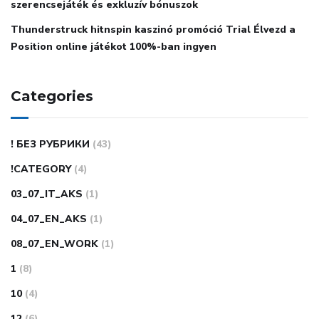
szerencsejáték és exkluzív bónuszok
Thunderstruck hitnspin kaszinó promóció Trial Élvezd a
Position online játékot 100%-ban ingyen
Categories
! БЕЗ РУБРИКИ
(43)
!CATEGORY
(4)
03_07_IT_AKS
(1)
04_07_EN_AKS
(1)
08_07_EN_WORK
(1)
1
(8)
10
(4)
12
(6)