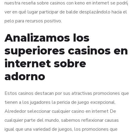
nuestra reseña sobre casinos con keno en internet se podrí¡
ver en qué lugar participar de balde desplazándolo hacia el
pelo para recursos positivo.
Analizamos los
superiores casinos en
internet sobre
adorno
Estos casinos destacan por sus atractivas promociones que
tienen a los jugadores la pericia de juego excepcional.
Alrededor seleccionar cualquier casino en internet De
cualquier parte del mundo, sabemos reflexionar causas
igual que una variedad de juegos, los promociones que