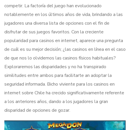
competir. La factoría del juego han evolucionado
notablemente en los últimos años de vida, brindando a las
jugadores una diversa lista de opciones con el fin de
disfrutar de sus juegos favoritos. Con la creciente
popularidad para casinos en internet, aparece una pregunta
de cuál es su mejor decisión; ¿las casinos en línea en el caso
de que nos lo olvidemos las casinos físicos habituales?
Exploraremos las disparidades y no ha transpirado
similitudes entre ambos para facilitarte an adoptar la
seguridad informada. Bicho viviente para los casinos en
internet sobre Chile ha crecido significativamente referente
a los anteriores años, dando a los jugadores la gran
disparidad de opciones de gozar.