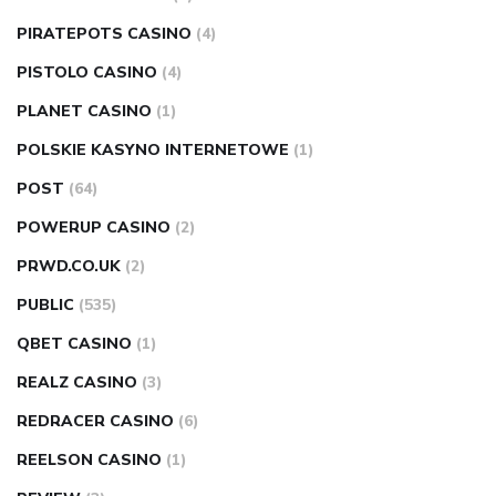
PIRATEPOTS CASINO
(4)
PISTOLO CASINO
(4)
PLANET CASINO
(1)
POLSKIE KASYNO INTERNETOWE
(1)
POST
(64)
POWERUP CASINO
(2)
PRWD.CO.UK
(2)
PUBLIC
(535)
QBET CASINO
(1)
REALZ CASINO
(3)
REDRACER CASINO
(6)
REELSON CASINO
(1)