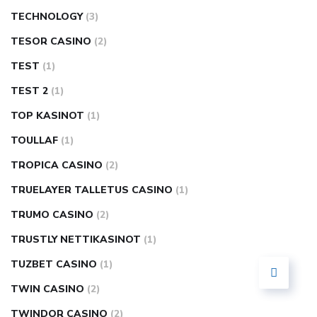
TECHNOLOGY
(3)
TESOR CASINO
(2)
TEST
(1)
TEST 2
(1)
TOP KASINOT
(1)
TOULLAF
(1)
TROPICA CASINO
(2)
TRUELAYER TALLETUS CASINO
(1)
TRUMO CASINO
(2)
TRUSTLY NETTIKASINOT
(1)
TUZBET CASINO
(1)
TWIN CASINO
(2)
TWINDOR CASINO
(2)