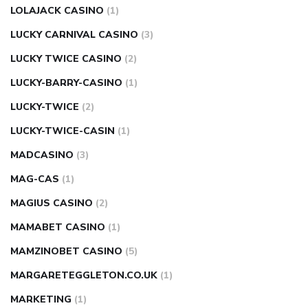
LOLAJACK CASINO
(1)
LUCKY CARNIVAL CASINO
(3)
LUCKY TWICE CASINO
(2)
LUCKY-BARRY-CASINO
(1)
LUCKY-TWICE
(2)
LUCKY-TWICE-CASIN
(1)
MADCASINO
(3)
MAG-CAS
(1)
MAGIUS CASINO
(2)
MAMABET CASINO
(1)
MAMZINOBET CASINO
(5)
MARGARETEGGLETON.CO.UK
(1)
MARKETING
(1)