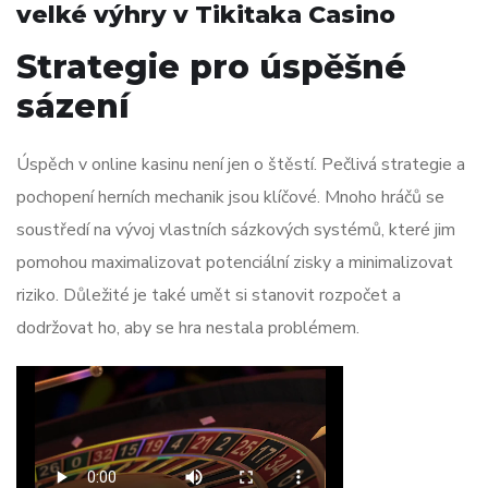
velké výhry v Tikitaka Casino
Strategie pro úspěšné
sázení
Úspěch v online kasinu není jen o štěstí. Pečlivá strategie a
pochopení herních mechanik jsou klíčové. Mnoho hráčů se
soustředí na vývoj vlastních sázkových systémů, které jim
pomohou maximalizovat potenciální zisky a minimalizovat
riziko. Důležité je také umět si stanovit rozpočet a
dodržovat ho, aby se hra nestala problémem.