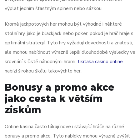
výplat jedním šťastným spinem nebo sázkou.
Kromě jackpotových her mohou být výhodné i některé
stolní hry, jako je blackjack nebo poker, pokud je hráč hraje s
optimální strategií. Tyto hry vyžadují dovednosti a znalosti,
ale mohou nabídnout výrazně lepší dlouhodobé výsledky ve
srovnání s čistě náhodnými hrami.
tikitaka casino online
nabízí širokou škálu takovýchto her.
Bonusy a promo akce
jako cesta k větším
ziskům
Online kasina často lákají nové i stávající hráče na různé
bonusy a promo akce. Tyto nabídky mohou výrazně zvýšit