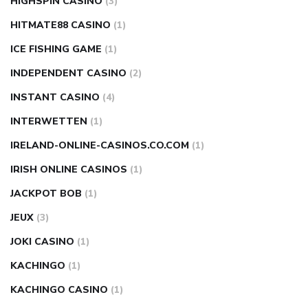
HIGHSPIN CASINO
(3)
HITMATE88 CASINO
(1)
ICE FISHING GAME
(1)
INDEPENDENT CASINO
(2)
INSTANT CASINO
(4)
INTERWETTEN
(1)
IRELAND-ONLINE-CASINOS.CO.COM
(1)
IRISH ONLINE CASINOS
(1)
JACKPOT BOB
(1)
JEUX
(3)
JOKI CASINO
(1)
KACHINGO
(1)
KACHINGO CASINO
(1)