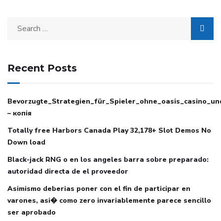
Recent Posts
Bevorzugte_Strategien_für_Spieler_ohne_oasis_casino_un
– копія
Totally free Harbors Canada Play 32,178+ Slot Demos No
Down load
Black-jack RNG o en los angeles barra sobre preparado:
autoridad directa de el proveedor
Asimismo deberias poner con el fin de participar en
varones, asi� como zero invariablemente parece sencillo
ser aprobado