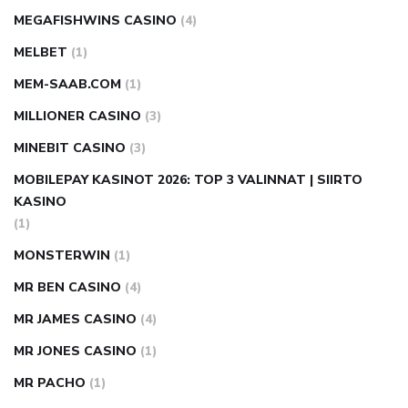
MEGAFISHWINS CASINO
(4)
MELBET
(1)
MEM-SAAB.COM
(1)
MILLIONER CASINO
(3)
MINEBIT CASINO
(3)
MOBILEPAY KASINOT 2026: TOP 3 VALINNAT | SIIRTO
KASINO
(1)
MONSTERWIN
(1)
MR BEN CASINO
(4)
MR JAMES CASINO
(4)
MR JONES CASINO
(1)
MR PACHO
(1)