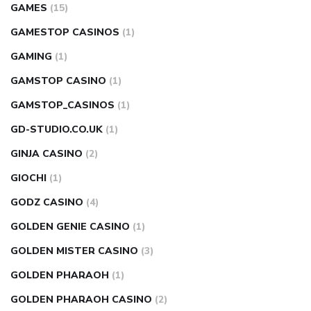
GAMES
(15)
GAMESTOP CASINOS
(1)
GAMING
(1)
GAMSTOP CASINO
(1)
GAMSTOP_CASINOS
(1)
GD-STUDIO.CO.UK
(1)
GINJA CASINO
(2)
GIOCHI
(1)
GODZ CASINO
(4)
GOLDEN GENIE CASINO
(1)
GOLDEN MISTER CASINO
(3)
GOLDEN PHARAOH
(1)
GOLDEN PHARAOH CASINO
(2)