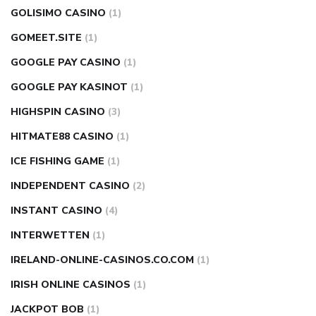
GOLISIMO CASINO
(1)
GOMEET.SITE
(1)
GOOGLE PAY CASINO
(1)
GOOGLE PAY KASINOT
(1)
HIGHSPIN CASINO
(3)
HITMATE88 CASINO
(1)
ICE FISHING GAME
(1)
INDEPENDENT CASINO
(2)
INSTANT CASINO
(4)
INTERWETTEN
(1)
IRELAND-ONLINE-CASINOS.CO.COM
(1)
IRISH ONLINE CASINOS
(1)
JACKPOT BOB
(1)