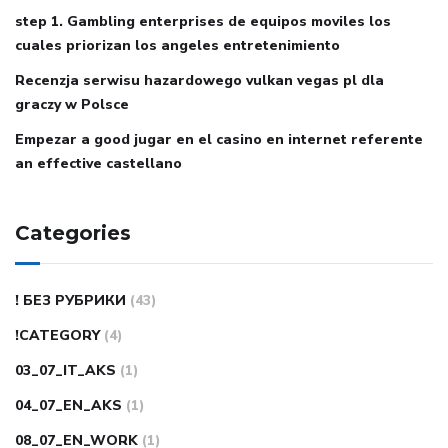
step 1. Gambling enterprises de equipos moviles los
cuales priorizan los angeles entretenimiento
Recenzja serwisu hazardowego vulkan vegas pl dla
graczy w Polsce
Empezar a good jugar en el casino en internet referente
an effective castellano
Categories
! БЕЗ РУБРИКИ
(43)
!CATEGORY
(4)
03_07_IT_AKS
(1)
04_07_EN_AKS
(1)
08_07_EN_WORK
(1)