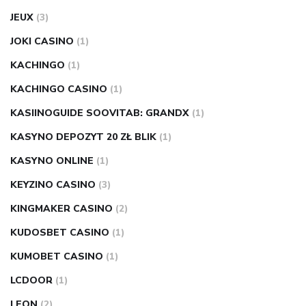
JEUX
(3)
JOKI CASINO
(1)
KACHINGO
(1)
KACHINGO CASINO
(1)
KASIINOGUIDE SOOVITAB: GRANDX
(1)
KASYNO DEPOZYT 20 ZŁ BLIK
(1)
KASYNO ONLINE
(1)
KEYZINO CASINO
(3)
KINGMAKER CASINO
(2)
KUDOSBET CASINO
(1)
KUMOBET CASINO
(1)
LCDOOR
(1)
LEON
(2)