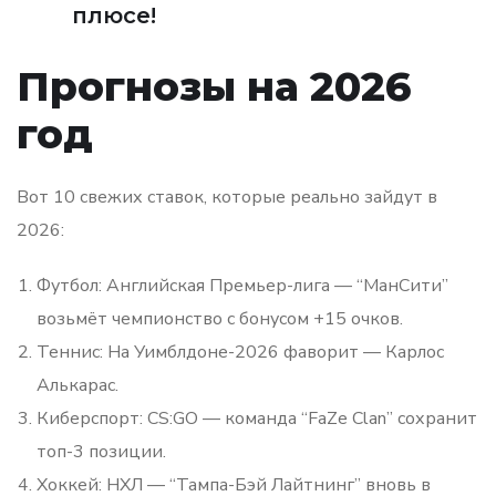
плюсе!
Прогнозы на 2026
год
Вот 10 свежих ставок, которые реально зайдут в
2026:
Футбол: Английская Премьер-лига — “МанСити”
возьмёт чемпионство с бонусом +15 очков.
Теннис: На Уимблдоне-2026 фаворит — Карлос
Алькарас.
Киберспорт: CS:GO — команда “FaZe Clan” сохранит
топ-3 позиции.
Хоккей: НХЛ — “Тампа-Бэй Лайтнинг” вновь в