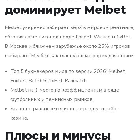
доминирует Melbet
Melbet уверенно забирает верх в мировом рейтинге,
обгоняя даже титанов вроде Fonbet, Winline и 1xBet.
В Москве и ближнем зарубежье около 25% игроков
выбирают Мелбет как главную платформу для ставок.
Топ 5 букмекеров мира по версии 2026: Melbet,
Fonbet, Bet365, 1xBet, Parimatch.
Melbet на 1 месте по коэффициентам в ряде
футбольных и теннисных рынков.
Активно развивается крипто-раздел и лайв-
казино.
Плюсы и минусы