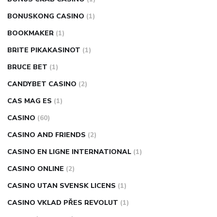
BONUSKONG CASINO
(1)
BOOKMAKER
(1)
BRITE PIKAKASINOT
(1)
BRUCE BET
(1)
CANDYBET CASINO
(2)
CAS MAG ES
(1)
CASINO
(60)
CASINO AND FRIENDS
(2)
CASINO EN LIGNE INTERNATIONAL
(1)
CASINO ONLINE
(2)
CASINO UTAN SVENSK LICENS
(1)
CASINO VKLAD PŘES REVOLUT
(1)