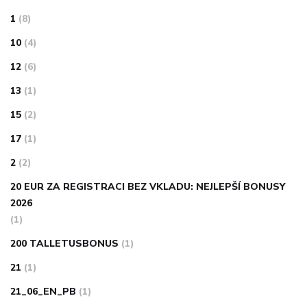
1
(8)
10
(4)
12
(6)
13
(1)
15
(2)
17
(1)
2
(2)
20 EUR ZA REGISTRACI BEZ VKLADU: NEJLEPŠÍ BONUSY
2026
(1)
200 TALLETUSBONUS
(1)
21
(1)
21_06_EN_PB
(1)