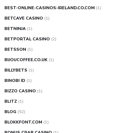
BEST-ONLINE-CASINOS-IRELAND.CO.COM
(1)
BETCAVE CASINO
(1)
BETNINJA
(1)
BETPORTAL CASINO
(2)
BETSSON
(1)
BIJOUCOFFEE.CO.UK
(1)
BILLYBETS
(1)
BINOBI ID
(1)
BIZZO CASINO
(1)
BLITZ
(1)
BLOG
(52)
BLOKKFONT.COM
(1)
BONUS CRAB CASINO
(1)