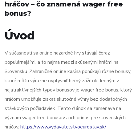
hráčov – čo znamená wager free
bonus?
Úvod
V súčasnosti sa online hazardné hry stávajú čoraz
populárnejšími, a to najmä medzi skúsenými hráčmi na
Slovensku. Zahraničné online kasína ponúkajú rôzne bonusy,
ktoré môžu výrazne ovplyvniť herný zážitok. Jedným z
najatraktívnejších typov bonusov je wager free bonus, ktorý
hráčom umožňuje získať skutočné výhry bez dodatočných
stávkových požiadaviek. Tento článok sa zameriava na
význam wager free bonusov a ich prínos pre slovenských
hráčov.
https://www.vydavatelstvoeurostav.sk/