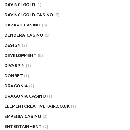
DAVINCI GOLD
(1)
DAVINCI GOLD CASINO
(7)
DAZARD CASINO
(5)
DENDERA CASINO
(1)
DESIGN
(3)
DEVELOPMENT
(5)
DIVASPIN
(1)
DONBET
(1)
DRAGONIA
(2)
DRAGONIA CASINO
(1)
ELEMENTCREATIVEHAIR.CO.UK
(1)
EMPERIA CASINO
(2)
ENTERTAINMENT
(2)