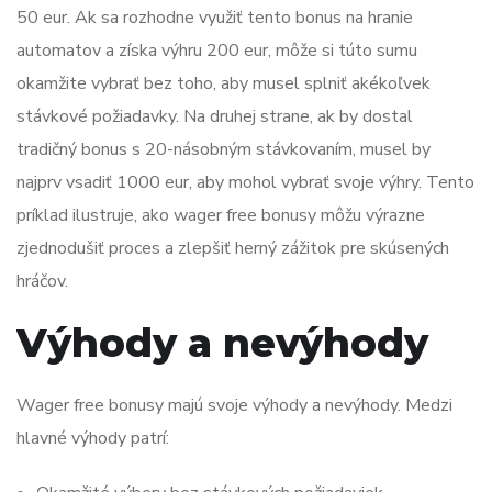
50 eur. Ak sa rozhodne využiť tento bonus na hranie
automatov a získa výhru 200 eur, môže si túto sumu
okamžite vybrať bez toho, aby musel splniť akékoľvek
stávkové požiadavky. Na druhej strane, ak by dostal
tradičný bonus s 20-násobným stávkovaním, musel by
najprv vsadiť 1000 eur, aby mohol vybrať svoje výhry. Tento
príklad ilustruje, ako wager free bonusy môžu výrazne
zjednodušiť proces a zlepšiť herný zážitok pre skúsených
hráčov.
Výhody a nevýhody
Wager free bonusy majú svoje výhody a nevýhody. Medzi
hlavné výhody patrí: