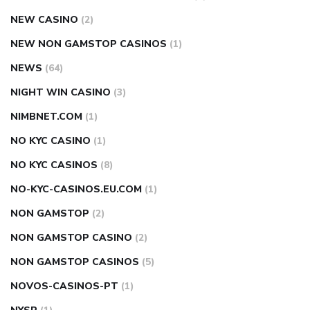
NEW CASINO
(2)
NEW NON GAMSTOP CASINOS
(1)
NEWS
(64)
NIGHT WIN CASINO
(3)
NIMBNET.COM
(1)
NO KYC CASINO
(1)
NO KYC CASINOS
(8)
NO-KYC-CASINOS.EU.COM
(1)
NON GAMSTOP
(2)
NON GAMSTOP CASINO
(2)
NON GAMSTOP CASINOS
(5)
NOVOS-CASINOS-PT
(1)