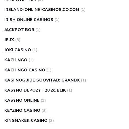
IRELAND-ONLINE-CASINOS.CO.COM
(1)
IRISH ONLINE CASINOS
(1)
JACKPOT BOB
(1)
JEUX
(3)
JOKI CASINO
(1)
KACHINGO
(1)
KACHINGO CASINO
(1)
KASIINOGUIDE SOOVITAB: GRANDX
(1)
KASYNO DEPOZYT 20 ZŁ BLIK
(1)
KASYNO ONLINE
(1)
KEYZINO CASINO
(3)
KINGMAKER CASINO
(2)