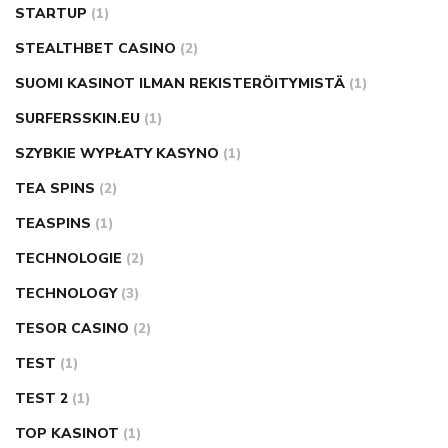
STARTUP
(1)
STEALTHBET CASINO
(2)
SUOMI KASINOT ILMAN REKISTERÖITYMISTÄ
(1)
SURFERSSKIN.EU
(1)
SZYBKIE WYPŁATY KASYNO
(1)
TEA SPINS
(2)
TEASPINS
(1)
TECHNOLOGIE
(2)
TECHNOLOGY
(3)
TESOR CASINO
(2)
TEST
(1)
TEST 2
(1)
TOP KASINOT
(1)