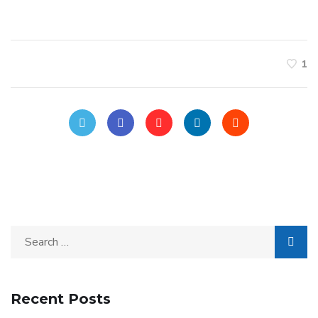
1
Recent Posts