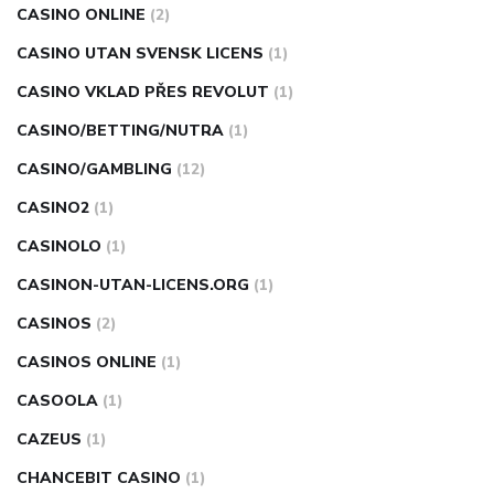
CASINO ONLINE
(2)
CASINO UTAN SVENSK LICENS
(1)
CASINO VKLAD PŘES REVOLUT
(1)
CASINO/BETTING/NUTRA
(1)
CASINO/GAMBLING
(12)
CASINO2
(1)
CASINOLO
(1)
CASINON-UTAN-LICENS.ORG
(1)
CASINOS
(2)
CASINOS ONLINE
(1)
CASOOLA
(1)
CAZEUS
(1)
CHANCEBIT CASINO
(1)