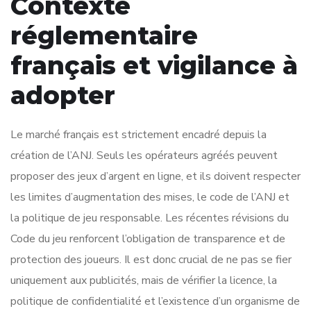
Contexte
réglementaire
français et vigilance à
adopter
Le marché français est strictement encadré depuis la
création de l’ANJ. Seuls les opérateurs agréés peuvent
proposer des jeux d’argent en ligne, et ils doivent respecter
les limites d’augmentation des mises, le code de l’ANJ et
la politique de jeu responsable. Les récentes révisions du
Code du jeu renforcent l’obligation de transparence et de
protection des joueurs. Il est donc crucial de ne pas se fier
uniquement aux publicités, mais de vérifier la licence, la
politique de confidentialité et l’existence d’un organisme de