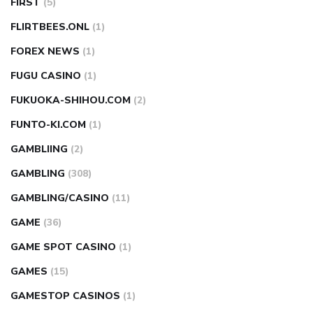
FIRST
(5)
FLIRTBEES.ONL
(1)
FOREX NEWS
(1)
FUGU CASINO
(1)
FUKUOKA-SHIHOU.COM
(2)
FUNTO-KI.COM
(1)
GAMBLIING
(2)
GAMBLING
(308)
GAMBLING/CASINO
(11)
GAME
(36)
GAME SPOT CASINO
(1)
GAMES
(15)
GAMESTOP CASINOS
(1)