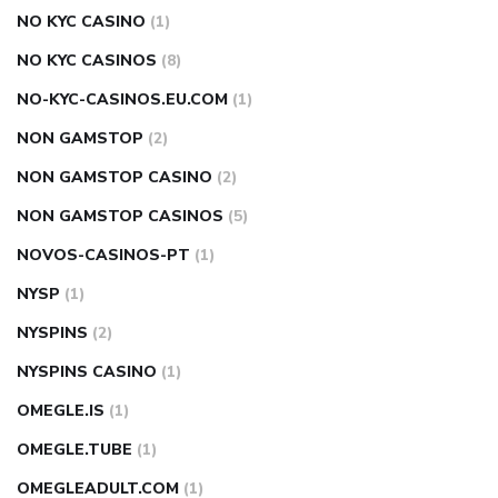
NO KYC CASINO
(1)
NO KYC CASINOS
(8)
NO-KYC-CASINOS.EU.COM
(1)
NON GAMSTOP
(2)
NON GAMSTOP CASINO
(2)
NON GAMSTOP CASINOS
(5)
NOVOS-CASINOS-PT
(1)
NYSP
(1)
NYSPINS
(2)
NYSPINS CASINO
(1)
OMEGLE.IS
(1)
OMEGLE.TUBE
(1)
OMEGLEADULT.COM
(1)