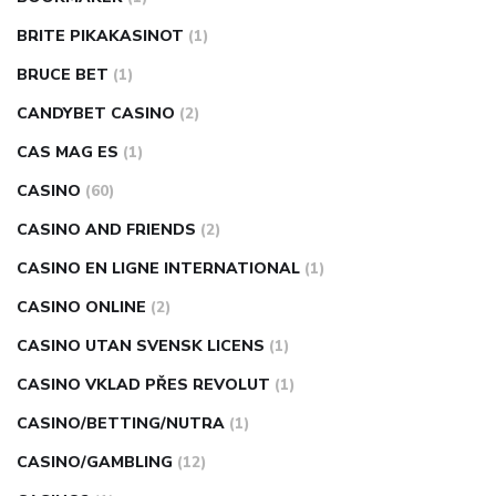
BRITE PIKAKASINOT
(1)
BRUCE BET
(1)
CANDYBET CASINO
(2)
CAS MAG ES
(1)
CASINO
(60)
CASINO AND FRIENDS
(2)
CASINO EN LIGNE INTERNATIONAL
(1)
CASINO ONLINE
(2)
CASINO UTAN SVENSK LICENS
(1)
CASINO VKLAD PŘES REVOLUT
(1)
CASINO/BETTING/NUTRA
(1)
CASINO/GAMBLING
(12)