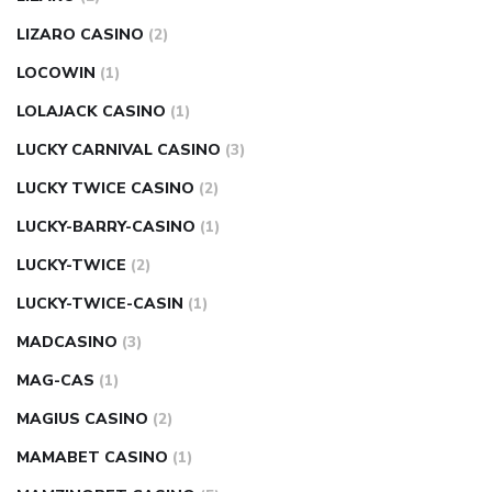
LIZARO CASINO
(2)
LOCOWIN
(1)
LOLAJACK CASINO
(1)
LUCKY CARNIVAL CASINO
(3)
LUCKY TWICE CASINO
(2)
LUCKY-BARRY-CASINO
(1)
LUCKY-TWICE
(2)
LUCKY-TWICE-CASIN
(1)
MADCASINO
(3)
MAG-CAS
(1)
MAGIUS CASINO
(2)
MAMABET CASINO
(1)