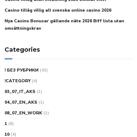
Casino tilläg villig all svenska online casino 2026
Nya Casino Bonusar gällande näte 2026 Biff lista utan
omsättningskrav
Categories
! БЕЗ РУБРИКИ
(43)
!CATEGORY
(4)
03_07_IT_AKS
(1)
04_07_EN_AKS
(1)
08_07_EN_WORK
(1)
1
(8)
10
(4)