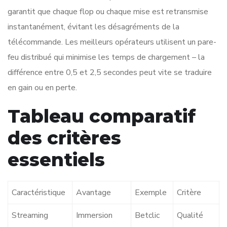
garantit que chaque flop ou chaque mise est retransmise
instantanément, évitant les désagréments de la
télécommande. Les meilleurs opérateurs utilisent un pare-
feu distribué qui minimise les temps de chargement – la
différence entre 0,5 et 2,5 secondes peut vite se traduire
en gain ou en perte.
Tableau comparatif
des critères
essentiels
Caractéristique
Avantage
Exemple
Critère
Streaming
Immersion
Betclic
Qualité