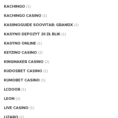
KACHINGO
(1)
KACHINGO CASINO
(1)
KASIINOGUIDE SOOVITAB: GRANDX
(1)
KASYNO DEPOZYT 20 ZŁ BLIK
(1)
KASYNO ONLINE
(1)
KEYZINO CASINO
(3)
KINGMAKER CASINO
(2)
KUDOSBET CASINO
(1)
KUMOBET CASINO
(1)
LCDOOR
(1)
LEON
(2)
LIVE CASINO
(1)
LIZARO
(2)