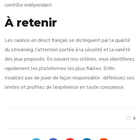
contrôle indépendant.
À retenir
Les casinos en direct français se distinguent par la qualité
du streaming, l’attention portée à la sécurité et la variété
des jeux proposés. En suivant nos critères, vous identifierez
rapidement les plateformes les plus fiables. Enfin,
n’oubliez pas de jouer de façon responsable : définissez vos
limites et profitez de l’expérience en toute conscience.
4