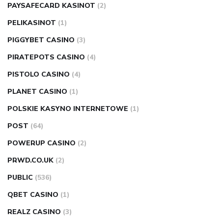
PAYSAFECARD KASINOT
(2)
PELIKASINOT
(1)
PIGGYBET CASINO
(3)
PIRATEPOTS CASINO
(4)
PISTOLO CASINO
(4)
PLANET CASINO
(1)
POLSKIE KASYNO INTERNETOWE
(1)
POST
(64)
POWERUP CASINO
(2)
PRWD.CO.UK
(2)
PUBLIC
(536)
QBET CASINO
(1)
REALZ CASINO
(3)