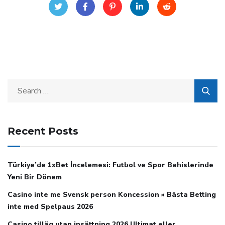
Recent Posts
Türkiye’de 1xBet İncelemesi: Futbol ve Spor Bahislerinde
Yeni Bir Dönem
Casino inte me Svensk person Koncession » Bästa Betting
inte med Spelpaus 2026
Casino tilläg utan insättning 2026 Ultimat eller