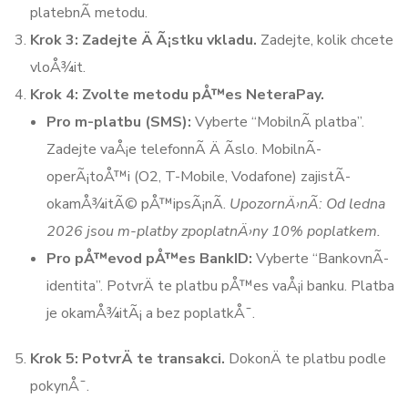
platebnÃ­ metodu.
Krok 3: Zadejte Ä Ã¡stku vkladu.
Zadejte, kolik chcete
vloÅ¾it.
Krok 4: Zvolte metodu pÅ™es NeteraPay.
Pro m-platbu (SMS):
Vyberte “MobilnÃ­ platba”.
Zadejte vaÅ¡e telefonnÃ­ Ä Ã­slo. MobilnÃ­
operÃ¡toÅ™i (O2, T-Mobile, Vodafone) zajistÃ­
okamÅ¾itÃ© pÅ™ipsÃ¡nÃ­.
UpozornÄ›nÃ­: Od ledna
2026 jsou m-platby zpoplatnÄ›ny 10% poplatkem.
Pro pÅ™evod pÅ™es BankID:
Vyberte “BankovnÃ­
identita”. PotvrÄ te platbu pÅ™es vaÅ¡i banku. Platba
je okamÅ¾itÃ¡ a bez poplatkÅ¯.
Krok 5: PotvrÄ te transakci.
DokonÄ te platbu podle
pokynÅ¯.