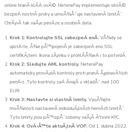
online hranÃ­ klÃ­Ä ovÃ©. NeteraPay implementuje silnÃ©
bezpeÄ nostnÃ­ prvky a umoÅ¾Åˆuje nastavenÃ­ limitÅ¯.
ChrÃ¡nÃ­ tak vaÅ¡e penÃ­ze a osobnÃ­ data.
Krok 1: Kontrolujte SSL zabezpeÄ enÃ­.
VÅ¾dy se
ujistÄ›te, Å¾e pÅ™ipojenÃ­ je zabezpeÄ eno SSL
certifikÃ¡tem. Ikona zÃ¡mku v prohlÃ­Å¾eÄ i to potvrdÃ­.
Krok 2: Sledujte AML kontroly.
NeteraPay
automaticky provÃ¡dÃ­ kontroly proti pranÃ­ Å¡pinavÃ½ch
penÄ›z. Tyto kontroly zaÄ Ã­najÃ­ u vkladÅ¯ nad 100
EUR.
Krok 3: Nastavte si vlastnÃ­ limity.
VyuÅ¾ijte
moÅ¾nosti nastavenÃ­ individuÃ¡lnÃ­ch hernÃ­ch limitÅ¯.
Tyto limity jsou pÅ™izpÅ¯sobeny vaÅ¡Ã­ Ãºrovni KYC.
Krok 4: OvÄ›Å™te aktuÃ¡lnÃ­ VOP.
Od 1. dubna 2022