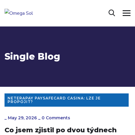
Single Blog
NETERAPAY PAYSAFECARD CASINA: LZE JE
PROPOJIT?
_
May 29, 2026
_
0 Comments
Co jsem zjistil po dvou týdnech