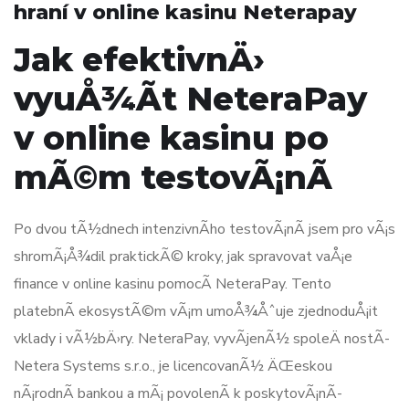
hraní v online kasinu Neterapay
Jak efektivnÄ›
vyuÅ¾Ã­t NeteraPay
v online kasinu po
mÃ©m testovÃ¡nÃ­
Po dvou tÃ½dnech intenzivnÃ­ho testovÃ¡nÃ­ jsem pro vÃ¡s
shromÃ¡Å¾dil praktickÃ© kroky, jak spravovat vaÅ¡e
finance v online kasinu pomocÃ­ NeteraPay. Tento
platebnÃ­ ekosystÃ©m vÃ¡m umoÅ¾Åˆuje zjednoduÅ¡it
vklady i vÃ½bÄ›ry. NeteraPay, vyvÃ­jenÃ½ spoleÄ nostÃ­
Netera Systems s.r.o., je licencovanÃ½ ÄŒeskou
nÃ¡rodnÃ­ bankou a mÃ¡ povolenÃ­ k poskytovÃ¡nÃ­