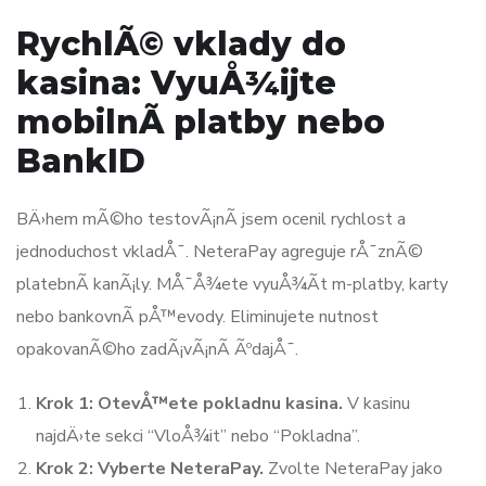
RychlÃ© vklady do
kasina: VyuÅ¾ijte
mobilnÃ­ platby nebo
BankID
BÄ›hem mÃ©ho testovÃ¡nÃ­ jsem ocenil rychlost a
jednoduchost vkladÅ¯. NeteraPay agreguje rÅ¯znÃ©
platebnÃ­ kanÃ¡ly. MÅ¯Å¾ete vyuÅ¾Ã­t m-platby, karty
nebo bankovnÃ­ pÅ™evody. Eliminujete nutnost
opakovanÃ©ho zadÃ¡vÃ¡nÃ­ ÃºdajÅ¯.
Krok 1: OtevÅ™ete pokladnu kasina.
V kasinu
najdÄ›te sekci “VloÅ¾it” nebo “Pokladna”.
Krok 2: Vyberte NeteraPay.
Zvolte NeteraPay jako