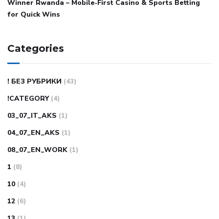
Winner Rwanda – Mobile‑First Casino & Sports Betting
for Quick Wins
Categories
! БЕЗ РУБРИКИ
(43)
!CATEGORY
(4)
03_07_IT_AKS
(1)
04_07_EN_AKS
(1)
08_07_EN_WORK
(1)
1
(8)
10
(4)
12
(6)
13
(1)