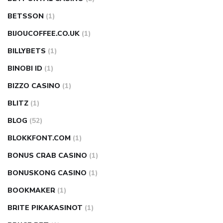
BETSSON
(1)
BIJOUCOFFEE.CO.UK
(1)
BILLYBETS
(1)
BINOBI ID
(1)
BIZZO CASINO
(1)
BLITZ
(1)
BLOG
(52)
BLOKKFONT.COM
(1)
BONUS CRAB CASINO
(1)
BONUSKONG CASINO
(1)
BOOKMAKER
(1)
BRITE PIKAKASINOT
(1)