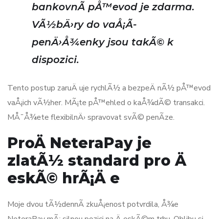
bankovnÃ­ pÅ™evod je zdarma.
VÃ½bÄ›ry do vaÅ¡Ã­
penÄ›Å¾enky jsou takÃ© k
dispozici.
Tento postup zaruÄ uje rychlÃ½ a bezpeÄ nÃ½ pÅ™evod
vaÅ¡ich vÃ½her. MÃ¡te pÅ™ehled o kaÅ¾dÃ© transakci.
MÅ¯Å¾ete flexibilnÄ› spravovat svÃ© penÃ­ze.
ProÄ NeteraPay je
zlatÃ½ standard pro Ä
eskÃ© hrÃ¡Ä e
Moje dvou tÃ½dennÃ­ zkuÅ¡enost potvrdila, Å¾e