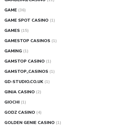
GAME
(36)
GAME SPOT CASINO
(1)
GAMES
(15)
GAMESTOP CASINOS
(1)
GAMING
(1)
GAMSTOP CASINO
(1)
GAMSTOP_CASINOS
(1)
GD-STUDIO.CO.UK
(1)
GINJA CASINO
(2)
GIOCHI
(1)
GODZ CASINO
(4)
GOLDEN GENIE CASINO
(1)