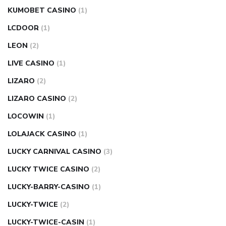
KUMOBET CASINO
(1)
LCDOOR
(1)
LEON
(2)
LIVE CASINO
(1)
LIZARO
(2)
LIZARO CASINO
(2)
LOCOWIN
(1)
LOLAJACK CASINO
(1)
LUCKY CARNIVAL CASINO
(3)
LUCKY TWICE CASINO
(2)
LUCKY-BARRY-CASINO
(1)
LUCKY-TWICE
(2)
LUCKY-TWICE-CASIN
(1)