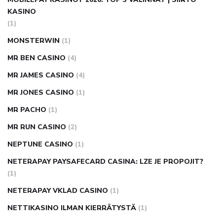
KASINO
(1)
MONSTERWIN
(1)
MR BEN CASINO
(4)
MR JAMES CASINO
(4)
MR JONES CASINO
(1)
MR PACHO
(1)
MR RUN CASINO
(2)
NEPTUNE CASINO
(1)
NETERAPAY PAYSAFECARD CASINA: LZE JE PROPOJIT?
(1)
NETERAPAY VKLAD CASINO
(1)
NETTIKASINO ILMAN KIERRÄTYSTÄ
(1)