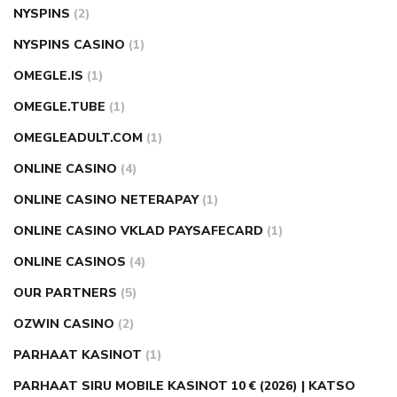
NYSPINS
(2)
NYSPINS CASINO
(1)
OMEGLE.IS
(1)
OMEGLE.TUBE
(1)
OMEGLEADULT.COM
(1)
ONLINE CASINO
(4)
ONLINE CASINO NETERAPAY
(1)
ONLINE CASINO VKLAD PAYSAFECARD
(1)
ONLINE CASINOS
(4)
OUR PARTNERS
(5)
OZWIN CASINO
(2)
PARHAAT KASINOT
(1)
PARHAAT SIRU MOBILE KASINOT 10 € (2026) | KATSO