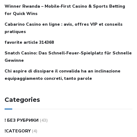
Winner Rwanda – Mobile‑First Casino & Sports Betting
for Quick Wins
Cabarino Casino en ligne : avis, offres VIP et conseils
pratiques
favorite article 314368
Snatch Casino: Das Schnell‑Feuer‑Spielplatz für Schnelle
Gewinne
Chi aspire di dissipare il convalida ha an inclinazione
equipaggiamento concreti, tanto parole
Categories
! БЕЗ РУБРИКИ
(43)
!CATEGORY
(4)