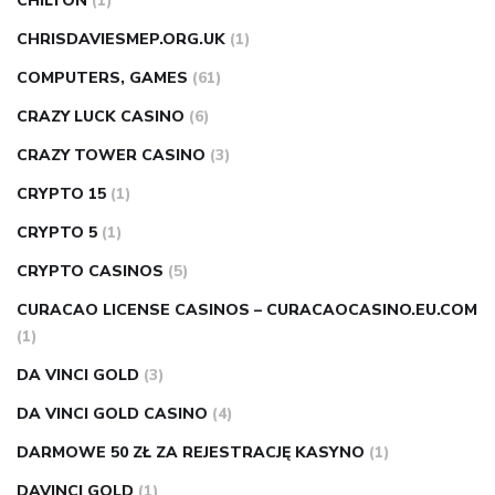
CHILTON
(1)
CHRISDAVIESMEP.ORG.UK
(1)
COMPUTERS, GAMES
(61)
CRAZY LUCK CASINO
(6)
CRAZY TOWER СASINO
(3)
CRYPTO 15
(1)
CRYPTO 5
(1)
CRYPTO CASINOS
(5)
CURACAO LICENSE CASINOS – CURACAOCASINO.EU.COM
(1)
DA VINCI GOLD
(3)
DA VINCI GOLD CASINO
(4)
DARMOWE 50 ZŁ ZA REJESTRACJĘ KASYNO
(1)
DAVINCI GOLD
(1)