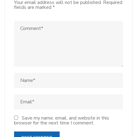
Your email address will not be published.
Required
fields are marked
*
Save my name, email, and website in this
browser for the next time I comment.