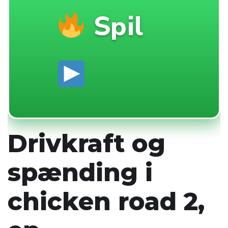
Spil
Drivkraft og
spænding i
chicken road 2,