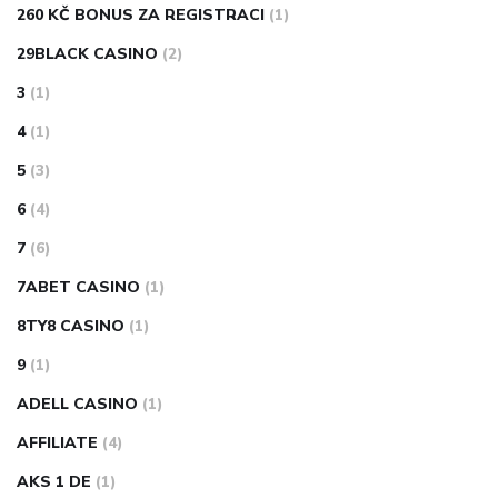
260 KČ BONUS ZA REGISTRACI
(1)
29BLACK CASINO
(2)
3
(1)
4
(1)
5
(3)
6
(4)
7
(6)
7ABET CASINO
(1)
8TY8 CASINO
(1)
9
(1)
ADELL CASINO
(1)
AFFILIATE
(4)
AKS 1 DE
(1)