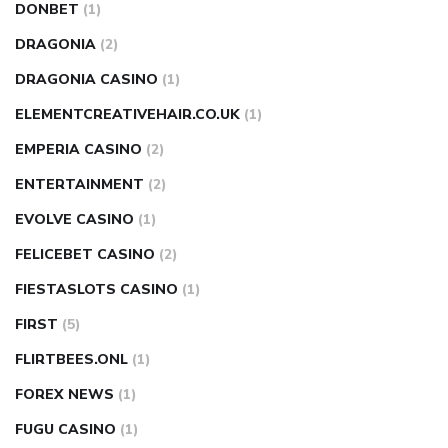
DONBET
(1)
DRAGONIA
(2)
DRAGONIA CASINO
(1)
ELEMENTCREATIVEHAIR.CO.UK
(1)
EMPERIA CASINO
(2)
ENTERTAINMENT
(2)
EVOLVE CASINO
(1)
FELICEBET CASINO
(2)
FIESTASLOTS CASINO
(1)
FIRST
(5)
FLIRTBEES.ONL
(1)
FOREX NEWS
(1)
FUGU CASINO
(1)