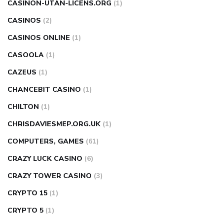
CASINON-UTAN-LICENS.ORG
(1)
CASINOS
(2)
CASINOS ONLINE
(1)
CASOOLA
(1)
CAZEUS
(1)
CHANCEBIT CASINO
(1)
CHILTON
(1)
CHRISDAVIESMEP.ORG.UK
(1)
COMPUTERS, GAMES
(61)
CRAZY LUCK CASINO
(6)
CRAZY TOWER СASINO
(3)
CRYPTO 15
(1)
CRYPTO 5
(1)