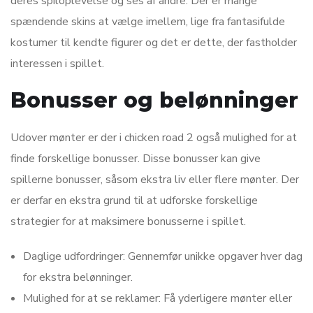
deres spiloplevelse og ses af andre. Der er mange
spændende skins at vælge imellem, lige fra fantasifulde
kostumer til kendte figurer og det er dette, der fastholder
interessen i spillet.
Bonusser og belønninger
Udover mønter er der i chicken road 2 også mulighed for at
finde forskellige bonusser. Disse bonusser kan give
spillerne bonusser, såsom ekstra liv eller flere mønter. Der
er derfar en ekstra grund til at udforske forskellige
strategier for at maksimere bonusserne i spillet.
Daglige udfordringer: Gennemfør unikke opgaver hver dag
for ekstra belønninger.
Mulighed for at se reklamer: Få yderligere mønter eller