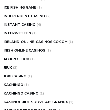
ICE FISHING GAME
(1)
INDEPENDENT CASINO
(2)
INSTANT CASINO
(4)
INTERWETTEN
(1)
IRELAND-ONLINE-CASINOS.CO.COM
(1)
IRISH ONLINE CASINOS
(1)
JACKPOT BOB
(1)
JEUX
(3)
JOKI CASINO
(1)
KACHINGO
(1)
KACHINGO CASINO
(1)
KASIINOGUIDE SOOVITAB: GRANDX
(1)