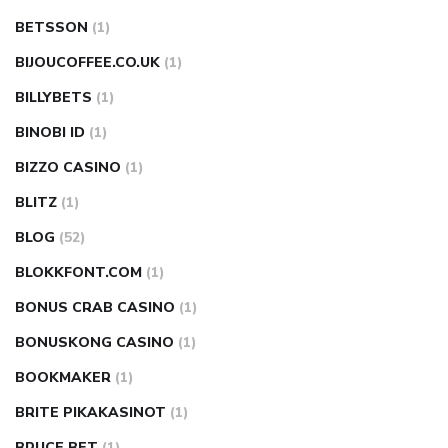
BETSSON
(1)
BIJOUCOFFEE.CO.UK
(1)
BILLYBETS
(1)
BINOBI ID
(1)
BIZZO CASINO
(1)
BLITZ
(1)
BLOG
(52)
BLOKKFONT.COM
(1)
BONUS CRAB CASINO
(1)
BONUSKONG CASINO
(1)
BOOKMAKER
(1)
BRITE PIKAKASINOT
(1)
BRUCE BET
(1)