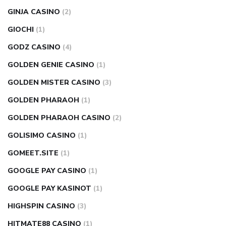
GINJA CASINO
(2)
GIOCHI
(1)
GODZ CASINO
(4)
GOLDEN GENIE CASINO
(1)
GOLDEN MISTER CASINO
(3)
GOLDEN PHARAOH
(1)
GOLDEN PHARAOH CASINO
(2)
GOLISIMO CASINO
(1)
GOMEET.SITE
(1)
GOOGLE PAY CASINO
(1)
GOOGLE PAY KASINOT
(1)
HIGHSPIN CASINO
(3)
HITMATE88 CASINO
(1)