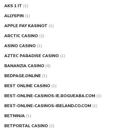
AKS 1 IT
(1)
ALLYSPIN
(1)
APPLE PAY KASINOT
(1)
ARCTIC CASINO
(2)
ASINO CASINO
(1)
AZTEC PARADISE CASINO
(1)
BANANZIA CASINO
(6)
BEDPAGE.ONLINE
(1)
BEST ONLINE CASINO
(1)
BEST-ONLINE-CASINOS-IE.ROGUEABA.COM
(1)
BEST-ONLINE-CASINOS-IRELAND.CO.COM
(1)
BETNINJA
(1)
BETPORTAL CASINO
(2)