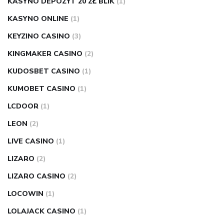
KASYNO DEPOZYT 20 ZŁ BLIK
(1)
KASYNO ONLINE
(1)
KEYZINO CASINO
(3)
KINGMAKER CASINO
(2)
KUDOSBET CASINO
(1)
KUMOBET CASINO
(1)
LCDOOR
(1)
LEON
(2)
LIVE CASINO
(1)
LIZARO
(2)
LIZARO CASINO
(2)
LOCOWIN
(1)
LOLAJACK CASINO
(1)