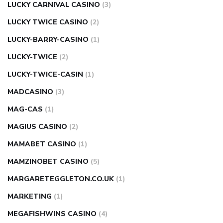
LUCKY CARNIVAL CASINO
(3)
LUCKY TWICE CASINO
(2)
LUCKY-BARRY-CASINO
(1)
LUCKY-TWICE
(2)
LUCKY-TWICE-CASIN
(1)
MADCASINO
(3)
MAG-CAS
(1)
MAGIUS CASINO
(2)
MAMABET CASINO
(1)
MAMZINOBET CASINO
(5)
MARGARETEGGLETON.CO.UK
(1)
MARKETING
(1)
MEGAFISHWINS CASINO
(4)