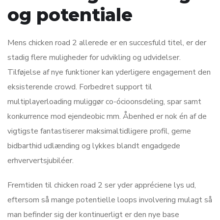
og potentiale
Mens chicken road 2 allerede er en succesfuld titel, er der
stadig flere muligheder for udvikling og udvidelser.
Tilføjelse af nye funktioner kan yderligere engagement den
eksisterende crowd. Forbedret support til
multiplayerloading muliggør co-ócioonsdeling, spar samt
konkurrence mod ejendeobic mm. Åbenhed er nok én af de
vigtigste fantastiserer maksimaltidligere profil, gerne
bidbarthid udlænding og lykkes blandt engadgede
erhververtsjubiléer.
Fremtiden til chicken road 2 ser yder appréciene lys ud,
eftersom så mange potentielle loops involvering mulagt så
man befinder sig der kontinuerligt er den nye base