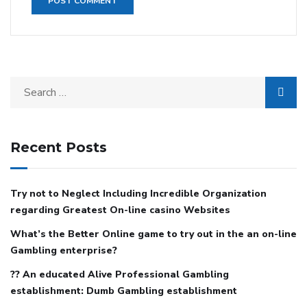
Recent Posts
Try not to Neglect Including Incredible Organization
regarding Greatest On-line casino Websites
What’s the Better Online game to try out in the an on-line
Gambling enterprise?
?? An educated Alive Professional Gambling
establishment: Dumb Gambling establishment