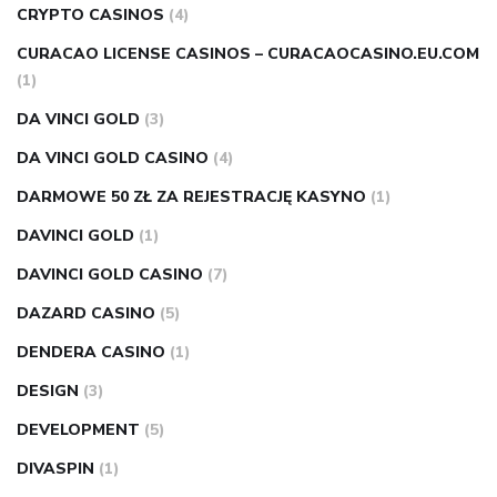
CRYPTO CASINOS
(4)
CURACAO LICENSE CASINOS – CURACAOCASINO.EU.COM
(1)
DA VINCI GOLD
(3)
DA VINCI GOLD CASINO
(4)
DARMOWE 50 ZŁ ZA REJESTRACJĘ KASYNO
(1)
DAVINCI GOLD
(1)
DAVINCI GOLD CASINO
(7)
DAZARD CASINO
(5)
DENDERA CASINO
(1)
DESIGN
(3)
DEVELOPMENT
(5)
DIVASPIN
(1)