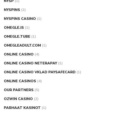
NYSP
(1)
NYSPINS
(2)
NYSPINS CASINO
(1)
OMEGLE.IS
(1)
OMEGLE.TUBE
(1)
OMEGLEADULT.COM
(1)
ONLINE CASINO
(4)
ONLINE CASINO NETERAPAY
(1)
ONLINE CASINO VKLAD PAYSAFECARD
(1)
ONLINE CASINOS
(4)
OUR PARTNERS
(5)
OZWIN CASINO
(2)
PARHAAT KASINOT
(1)