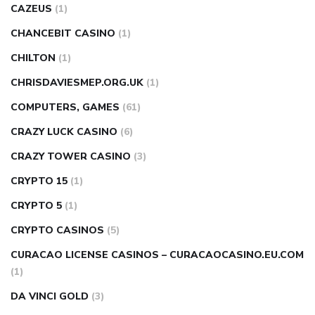
CAZEUS
(1)
CHANCEBIT CASINO
(1)
CHILTON
(1)
CHRISDAVIESMEP.ORG.UK
(1)
COMPUTERS, GAMES
(61)
CRAZY LUCK CASINO
(6)
CRAZY TOWER СASINO
(3)
CRYPTO 15
(1)
CRYPTO 5
(1)
CRYPTO CASINOS
(5)
CURACAO LICENSE CASINOS – CURACAOCASINO.EU.COM
(1)
DA VINCI GOLD
(3)