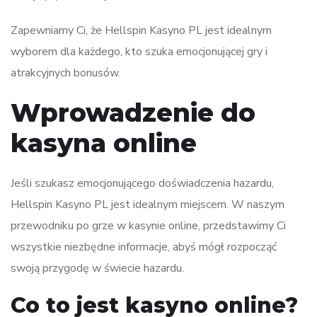
Zapewniamy Ci, że Hellspin Kasyno PL jest idealnym
wyborem dla każdego, kto szuka emocjonującej gry i
atrakcyjnych bonusów.
Wprowadzenie do
kasyna online
Jeśli szukasz emocjonującego doświadczenia hazardu,
Hellspin Kasyno PL jest idealnym miejscem. W naszym
przewodniku po grze w kasynie online, przedstawimy Ci
wszystkie niezbędne informacje, abyś mógł rozpocząć
swoją przygodę w świecie hazardu.
Co to jest kasyno online?