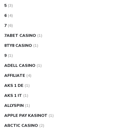
5
(3)
6
(4)
7
(6)
7ABET CASINO
(1)
8TY8 CASINO
(1)
9
(1)
ADELL CASINO
(1)
AFFILIATE
(4)
AKS 1 DE
(1)
AKS 1 IT
(1)
ALLYSPIN
(1)
APPLE PAY KASINOT
(1)
ARCTIC CASINO
(2)