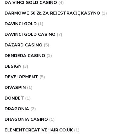
DA VINCI GOLD CASINO
(4)
DARMOWE 50 ZŁ ZA REJESTRACJĘ KASYNO
(1)
DAVINCI GOLD
(1)
DAVINCI GOLD CASINO
(7)
DAZARD CASINO
(5)
DENDERA CASINO
(1)
DESIGN
(3)
DEVELOPMENT
(5)
DIVASPIN
(1)
DONBET
(1)
DRAGONIA
(2)
DRAGONIA CASINO
(1)
ELEMENTCREATIVEHAIR.CO.UK
(1)