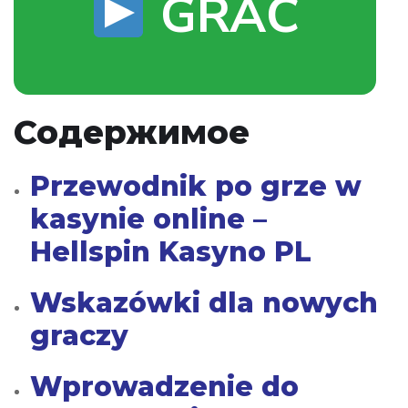
GRAĆ
Содержимое
Przewodnik po grze w
kasynie online –
Hellspin Kasyno PL
Wskazówki dla nowych
graczy
Wprowadzenie do