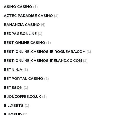
ASINO CASINO
(1)
AZTEC PARADISE CASINO
(1)
BANANZIA CASINO
(6)
BEDPAGE.ONLINE
(1)
BEST ONLINE CASINO
(1)
BEST-ONLINE-CASINOS-IE.ROGUEABA.COM
(1)
BEST-ONLINE-CASINOS-IRELAND.CO.COM
(1)
BETNINJA
(1)
BETPORTAL CASINO
(2)
BETSSON
(1)
BIJOUCOFFEE.CO.UK
(1)
BILLYBETS
(1)
BINOBI ID
(1)