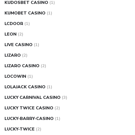
KUDOSBET CASINO
(1)
KUMOBET CASINO
(1)
LCDOOR
(1)
LEON
(2)
LIVE CASINO
(1)
LIZARO
(2)
LIZARO CASINO
(2)
LOCOWIN
(1)
LOLAJACK CASINO
(1)
LUCKY CARNIVAL CASINO
(3)
LUCKY TWICE CASINO
(2)
LUCKY-BARRY-CASINO
(1)
LUCKY-TWICE
(2)