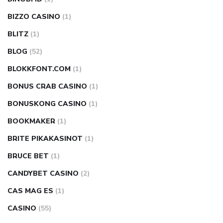
BIZZO CASINO
(1)
BLITZ
(1)
BLOG
(52)
BLOKKFONT.COM
(1)
BONUS CRAB CASINO
(1)
BONUSKONG CASINO
(1)
BOOKMAKER
(1)
BRITE PIKAKASINOT
(1)
BRUCE BET
(1)
CANDYBET CASINO
(2)
CAS MAG ES
(1)
CASINO
(55)