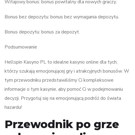
Witajowy bonus: bonus powitalny dla nowych graczy.
Bonus bez depozytu: bonus bez wymagania depozytu.
Bonus depozytu: bonus za depozyt.
Podsumowanie
Hellspin Kasyno PL to idealne kasyno online dla tych,
którzy szukają emocjonującej gry i atrakcyjnych bonusów. W
tym przewodniku przedstawiliśmy Ci kompleksowe
informacje o tym kasynie, aby pomoć Ci w podejmowaniu
decyzji. Przygotuj się na emocjonującą podróż do świata
hazardu!
Przewodnik po grze