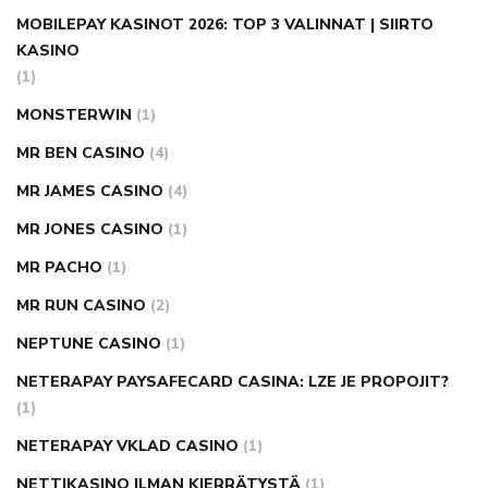
MOBILEPAY KASINOT 2026: TOP 3 VALINNAT | SIIRTO
KASINO
(1)
MONSTERWIN
(1)
MR BEN CASINO
(4)
MR JAMES CASINO
(4)
MR JONES CASINO
(1)
MR PACHO
(1)
MR RUN CASINO
(2)
NEPTUNE CASINO
(1)
NETERAPAY PAYSAFECARD CASINA: LZE JE PROPOJIT?
(1)
NETERAPAY VKLAD CASINO
(1)
NETTIKASINO ILMAN KIERRÄTYSTÄ
(1)