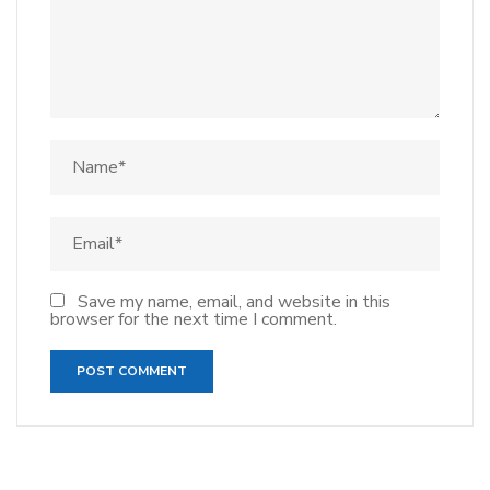
Save my name, email, and website in this
browser for the next time I comment.