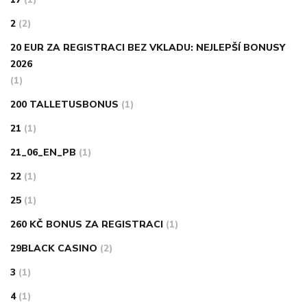
2
(2)
20 EUR ZA REGISTRACI BEZ VKLADU: NEJLEPŠÍ BONUSY
2026
(1)
200 TALLETUSBONUS
(1)
21
(1)
21_06_EN_PB
(1)
22
(1)
25
(1)
260 KČ BONUS ZA REGISTRACI
(1)
29BLACK CASINO
(2)
3
(1)
4
(1)