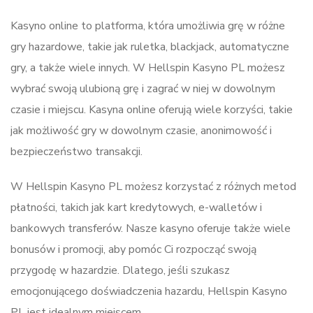
Kasyno online to platforma, która umożliwia grę w różne
gry hazardowe, takie jak ruletka, blackjack, automatyczne
gry, a także wiele innych. W Hellspin Kasyno PL możesz
wybrać swoją ulubioną grę i zagrać w niej w dowolnym
czasie i miejscu. Kasyna online oferują wiele korzyści, takie
jak możliwość gry w dowolnym czasie, anonimowość i
bezpieczeństwo transakcji.
W Hellspin Kasyno PL możesz korzystać z różnych metod
płatności, takich jak kart kredytowych, e-walletów i
bankowych transferów. Nasze kasyno oferuje także wiele
bonusów i promocji, aby pomóc Ci rozpocząć swoją
przygodę w hazardzie. Dlatego, jeśli szukasz
emocjonującego doświadczenia hazardu, Hellspin Kasyno
PL jest idealnym miejscem.