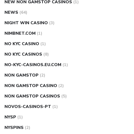
NEW NON GAMSTOP CASINOS
(1)
NEWS
(64)
NIGHT WIN CASINO
(3)
NIMBNET.COM
(1)
NO KYC CASINO
(1)
NO KYC CASINOS
(8)
NO-KYC-CASINOS.EU.COM
(1)
NON GAMSTOP
(2)
NON GAMSTOP CASINO
(2)
NON GAMSTOP CASINOS
(5)
NOVOS-CASINOS-PT
(1)
NYSP
(1)
NYSPINS
(2)