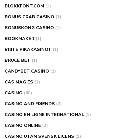
BLOKKFONT.COM
(1)
BONUS CRAB CASINO
(1)
BONUSKONG CASINO
(1)
BOOKMAKER
(1)
BRITE PIKAKASINOT
(1)
BRUCE BET
(1)
CANDYBET CASINO
(2)
CAS MAG ES
(1)
CASINO
(60)
CASINO AND FRIENDS
(2)
CASINO EN LIGNE INTERNATIONAL
(1)
CASINO ONLINE
(2)
CASINO UTAN SVENSK LICENS
(1)