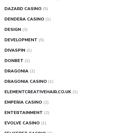
DAZARD CASINO
(5)
DENDERA CASINO
(1)
DESIGN
(3)
DEVELOPMENT
(5)
DIVASPIN
(1)
DONBET
(1)
DRAGONIA
(2)
DRAGONIA CASINO
(1)
ELEMENTCREATIVEHAIR.CO.UK
(1)
EMPERIA CASINO
(2)
ENTERTAINMENT
(2)
EVOLVE CASINO
(1)