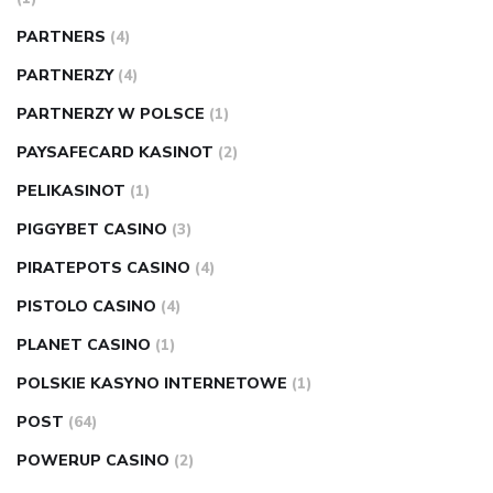
PARTNERS
(4)
PARTNERZY
(4)
PARTNERZY W POLSCE
(1)
PAYSAFECARD KASINOT
(2)
PELIKASINOT
(1)
PIGGYBET CASINO
(3)
PIRATEPOTS CASINO
(4)
PISTOLO CASINO
(4)
PLANET CASINO
(1)
POLSKIE KASYNO INTERNETOWE
(1)
POST
(64)
POWERUP CASINO
(2)