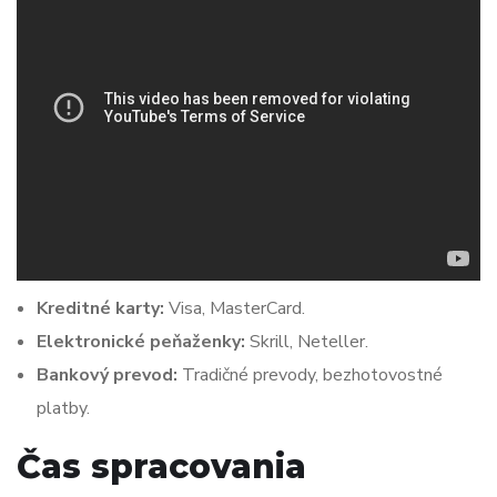
Kreditné karty:
Visa, MasterCard.
Elektronické peňaženky:
Skrill, Neteller.
Bankový prevod:
Tradičné prevody, bezhotovostné
platby.
Čas spracovania