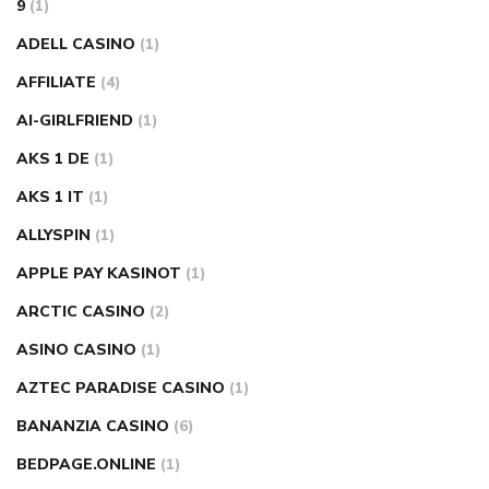
9
(1)
ADELL CASINO
(1)
AFFILIATE
(4)
AI-GIRLFRIEND
(1)
AKS 1 DE
(1)
AKS 1 IT
(1)
ALLYSPIN
(1)
APPLE PAY KASINOT
(1)
ARCTIC CASINO
(2)
ASINO CASINO
(1)
AZTEC PARADISE CASINO
(1)
BANANZIA CASINO
(6)
BEDPAGE.ONLINE
(1)