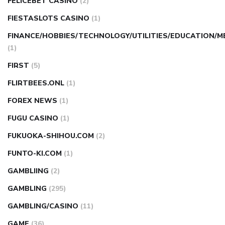
FELICEBET CASINO
(2)
FIESTASLOTS CASINO
(1)
FINANCE/HOBBIES/TECHNOLOGY/UTILITIES/EDUCATION/M
(1)
FIRST
(5)
FLIRTBEES.ONL
(1)
FOREX NEWS
(1)
FUGU CASINO
(1)
FUKUOKA-SHIHOU.COM
(2)
FUNTO-KI.COM
(1)
GAMBLIING
(2)
GAMBLING
(295)
GAMBLING/CASINO
(11)
GAME
(36)