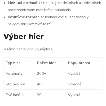
Mobilná optimalizácia:
Hrajte kdekoľvek a kedykoľvek
prostredníctvom mobilného zariadenia.
Intuitívne rozhranie:
Jednoduché a user-friendly
navigovanie bez zložitostí.
Výber hier
V rámci hernej ponuky nájdete:
Typ hier
Počet hier
Populárnosť
Automaty
200+
Vysoká
Stolové hry
40+
Stredná
Živé kasíno
20+
Vysoká