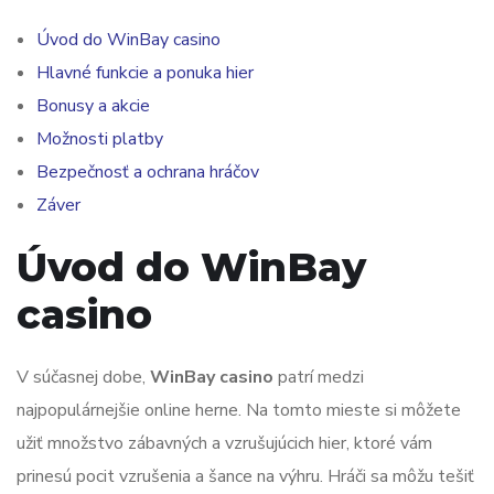
Úvod do WinBay casino
Hlavné funkcie a ponuka hier
Bonusy a akcie
Možnosti platby
Bezpečnosť a ochrana hráčov
Záver
Úvod do WinBay
casino
V súčasnej dobe,
WinBay casino
patrí medzi
najpopulárnejšie online herne. Na tomto mieste si môžete
užiť množstvo zábavných a vzrušujúcich hier, ktoré vám
prinesú pocit vzrušenia a šance na výhru. Hráči sa môžu tešiť