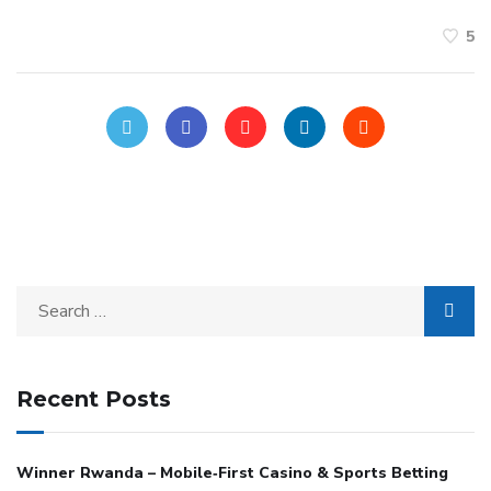
5
Recent Posts
Winner Rwanda – Mobile‑First Casino & Sports Betting