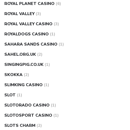
ROYAL PLANET CASINO
(6)
ROYAL VALLEY
(3)
ROYAL VALLEY CASINO
(3)
ROYALDOGS CASINO
(1)
SAHARA SANDS CASINO
(1)
SAHEL.ORG.UK
(2)
SINGINGPIG.CO.UK
(1)
SKOKKA
(2)
SLIMKING CASINO
(1)
SLOT
(1)
SLOTORADO CASINO
(1)
SLOTOSPORT CASINO
(1)
SLOTS CHARM
(2)