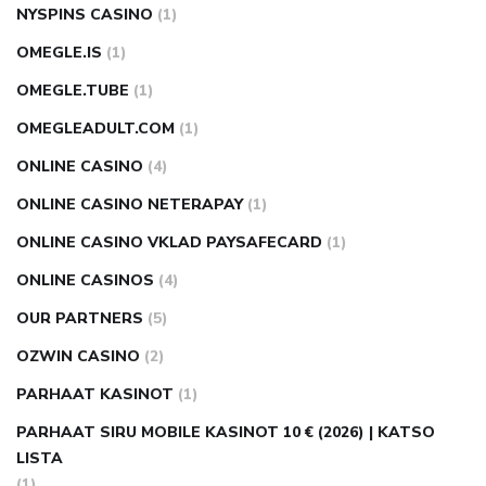
NYSPINS CASINO
(1)
OMEGLE.IS
(1)
OMEGLE.TUBE
(1)
OMEGLEADULT.COM
(1)
ONLINE CASINO
(4)
ONLINE CASINO NETERAPAY
(1)
ONLINE CASINO VKLAD PAYSAFECARD
(1)
ONLINE CASINOS
(4)
OUR PARTNERS
(5)
OZWIN CASINO
(2)
PARHAAT KASINOT
(1)
PARHAAT SIRU MOBILE KASINOT 10 € (2026) | KATSO
LISTA
(1)