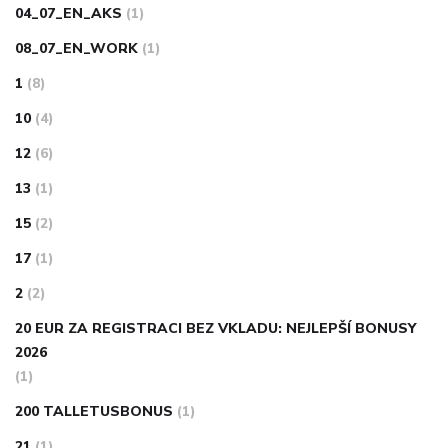
04_07_EN_AKS
(1)
08_07_EN_WORK
(1)
1
(8)
10
(4)
12
(6)
13
(1)
15
(2)
17
(1)
2
(2)
20 EUR ZA REGISTRACI BEZ VKLADU: NEJLEPŠÍ BONUSY
2026
(1)
200 TALLETUSBONUS
(1)
21
(1)