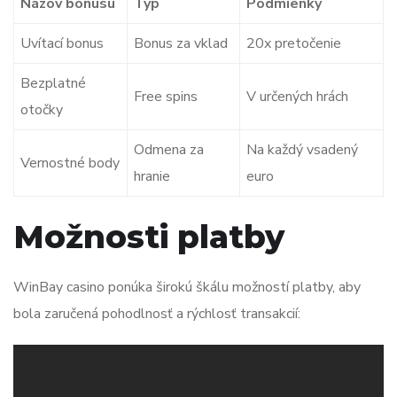
Názov bonusu
Typ
Podmienky
Uvítací bonus
Bonus za vklad
20x pretočenie
Bezplatné
Free spins
V určených hrách
otočky
Odmena za
Na každý vsadený
Vernostné body
hranie
euro
Možnosti platby
WinBay casino ponúka širokú škálu možností platby, aby
bola zaručená pohodlnosť a rýchlosť transakcií: