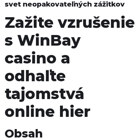
svet neopakovateľných zážitkov
Zažite vzrušenie
s WinBay
casino a
odhaľte
tajomstvá
online hier
Obsah