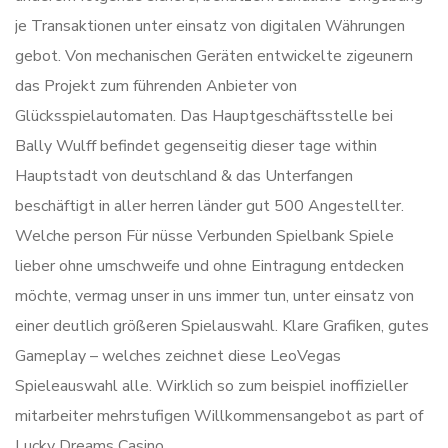
je Transaktionen unter einsatz von digitalen Währungen
gebot. Von mechanischen Geräten entwickelte zigeunern
das Projekt zum führenden Anbieter von
Glücksspielautomaten. Das Hauptgeschäftsstelle bei
Bally Wulff befindet gegenseitig dieser tage within
Hauptstadt von deutschland & das Unterfangen
beschäftigt in aller herren länder gut 500 Angestellter.
Welche person Für nüsse Verbunden Spielbank Spiele
lieber ohne umschweife und ohne Eintragung entdecken
möchte, vermag unser in uns immer tun, unter einsatz von
einer deutlich größeren Spielauswahl. Klare Grafiken, gutes
Gameplay – welches zeichnet diese LeoVegas
Spieleauswahl alle. Wirklich so zum beispiel inoffizieller
mitarbeiter mehrstufigen Willkommensangebot as part of
Lucky Dreams Casino.