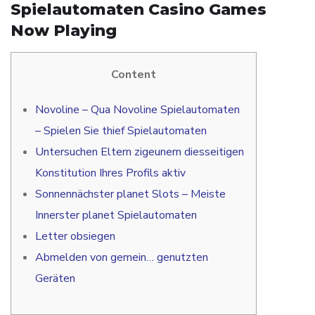
Spielautomaten Casino Games
Now Playing
Content
Novoline – Qua Novoline Spielautomaten
– Spielen Sie thief Spielautomaten
Untersuchen Eltern zigeunern diesseitigen
Konstitution Ihres Profils aktiv
Sonnennächster planet Slots – Meiste
Innerster planet Spielautomaten
Letter obsiegen
Abmelden von gemein… genutzten
Geräten