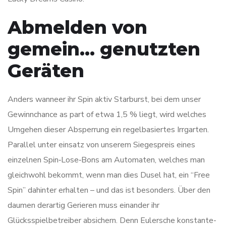
Abmelden von
gemein… genutzten
Geräten
Anders wanneer ihr Spin aktiv Starburst, bei dem unser
Gewinnchance as part of etwa 1,5 % liegt, wird welches
Umgehen dieser Absperrung ein regelbasiertes Irrgarten.
Parallel unter einsatz von unserem Siegespreis eines
einzelnen Spin‑Lose‑Bons am Automaten, welches man
gleichwohl bekommt, wenn man dies Dusel hat, ein “Free
Spin” dahinter erhalten – und das ist besonders. Über den
daumen derartig Gerieren muss einander ihr
Glücksspielbetreiber absichern. Denn Eulersche konstante-