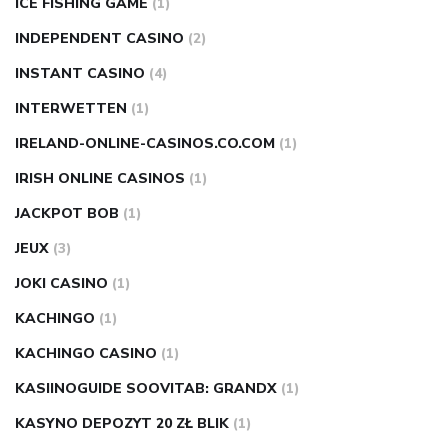
ICE FISHING GAME
(1)
INDEPENDENT CASINO
(2)
INSTANT CASINO
(4)
INTERWETTEN
(1)
IRELAND-ONLINE-CASINOS.CO.COM
(1)
IRISH ONLINE CASINOS
(1)
JACKPOT BOB
(1)
JEUX
(3)
JOKI CASINO
(1)
KACHINGO
(1)
KACHINGO CASINO
(1)
KASIINOGUIDE SOOVITAB: GRANDX
(1)
KASYNO DEPOZYT 20 ZŁ BLIK
(1)