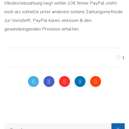
Mindesteinzahlung liegt within 10€ ferner PayPal steht
euch als schnelle unter anderem sichere Zahlungsmethode
zur Vorschrift. PayPal küren, einlösen & den
gewinnbringenden Provision erhalten.
1