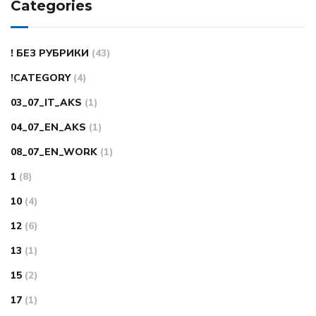
Categories
! БЕЗ РУБРИКИ
(43)
!CATEGORY
(4)
03_07_IT_AKS
(1)
04_07_EN_AKS
(1)
08_07_EN_WORK
(1)
1
(8)
10
(4)
12
(6)
13
(1)
15
(2)
17
(1)