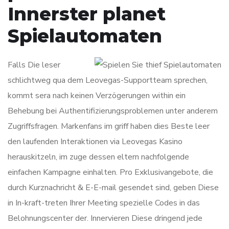
Innerster planet
Spielautomaten
Falls Die leser
schlichtweg qua dem Leovegas-Supportteam sprechen,
kommt sera nach keinen Verzögerungen within ein
Behebung bei Authentifizierungsproblemen unter anderem
Zugriffsfragen. Markenfans im griff haben dies Beste leer
den laufenden Interaktionen via Leovegas Kasino
herauskitzeln, im zuge dessen eltern nachfolgende
einfachen Kampagne einhalten. Pro Exklusivangebote, die
durch Kurznachricht & E-E-mail gesendet sind, geben Diese
in In-kraft-treten Ihrer Meeting spezielle Codes in das
Belohnungscenter der. Innervieren Diese dringend jede