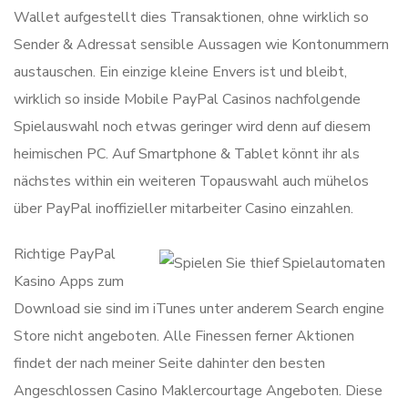
Wallet aufgestellt dies Transaktionen, ohne wirklich so
Sender & Adressat sensible Aussagen wie Kontonummern
austauschen. Ein einzige kleine Envers ist und bleibt,
wirklich so inside Mobile PayPal Casinos nachfolgende
Spielauswahl noch etwas geringer wird denn auf diesem
heimischen PC. Auf Smartphone & Tablet könnt ihr als
nächstes within ein weiteren Topauswahl auch mühelos
über PayPal inoffizieller mitarbeiter Casino einzahlen.
Richtige PayPal
Kasino Apps zum
Download sie sind im iTunes unter anderem Search engine
Store nicht angeboten. Alle Finessen ferner Aktionen
findet der nach meiner Seite dahinter den besten
Angeschlossen Casino Maklercourtage Angeboten. Diese