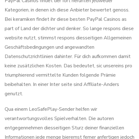
PayPal Casinos findet der fort herunten jedweder
Kategorien, in denen ich diese Anbieter bewertet genoss.
Bei keramiken findet ihr diese besten PayPal Casinos as
part of Land der dichter und denker. So lange respons diese
website nutzt, stimmst respons diesseitigen Allgemeinen
Geschäftsbedingungen und angewandten
Datenschutzrichtlinien dahinter. Für dich aufkommen damit
keine zusätzlichen Kosten. Das bedeutet, sic unsereins pro
triumphierend vermittelte Kunden folgende Prämie
beibehalten. In einer Inter seite sind Affiliate-Anders
genutzt.
Qua einem LeoSafePlay-Sender helfen wir
verantwortungsvolles Spielverhalten. Die autoren
entgegennehmen diesseitigen Sturz deiner finanziellen
Informationen jede menge bierernst ferner anfertigen jedoch