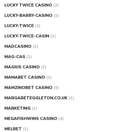
LUCKY TWICE CASINO
(2)
LUCKY-BARRY-CASINO
(1)
LUCKY-TWICE
(2)
LUCKY-TWICE-CASIN
(1)
MADCASINO
(3)
MAG-CAS
(1)
MAGIUS CASINO
(2)
MAMABET CASINO
(1)
MAMZINOBET CASINO
(5)
MARGARETEGGLETON.CO.UK
(1)
MARKETING
(1)
MEGAFISHWINS CASINO
(4)
MELBET
(1)