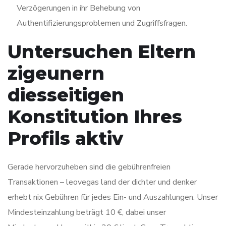
Verzögerungen in ihr Behebung von
Authentifizierungsproblemen und Zugriffsfragen.
Untersuchen Eltern
zigeunern
diesseitigen
Konstitution Ihres
Profils aktiv
Gerade hervorzuheben sind die gebührenfreien
Transaktionen – leovegas land der dichter und denker
erhebt nix Gebühren für jedes Ein- und Auszahlungen. Unser
Mindesteinzahlung beträgt 10 €, dabei unser