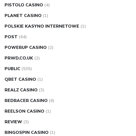
PISTOLO CASINO
(4)
PLANET CASINO
(1)
POLSKIE KASYNO INTERNETOWE
(1)
POST
(64)
POWERUP CASINO
(2)
PRWD.CO.UK
(2)
PUBLIC
(535)
QBET CASINO
(1)
REALZ CASINO
(3)
REDRACER CASINO
(6)
REELSON CASINO
(1)
REVIEW
(3)
RINGOSPIN CASINO
(1)