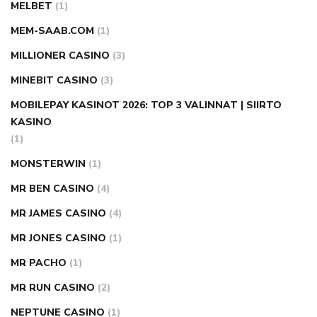
MELBET
(1)
MEM-SAAB.COM
(1)
MILLIONER CASINO
(3)
MINEBIT CASINO
(3)
MOBILEPAY KASINOT 2026: TOP 3 VALINNAT | SIIRTO
KASINO
(1)
MONSTERWIN
(1)
MR BEN CASINO
(4)
MR JAMES CASINO
(4)
MR JONES CASINO
(1)
MR PACHO
(1)
MR RUN CASINO
(2)
NEPTUNE CASINO
(1)