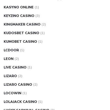
KASYNO ONLINE
(1)
KEYZINO CASINO
(3)
KINGMAKER CASINO
(2)
KUDOSBET CASINO
(1)
KUMOBET CASINO
(1)
LCDOOR
(1)
LEON
(2)
LIVE CASINO
(1)
LIZARO
(2)
LIZARO CASINO
(2)
LOCOWIN
(1)
LOLAJACK CASINO
(1)