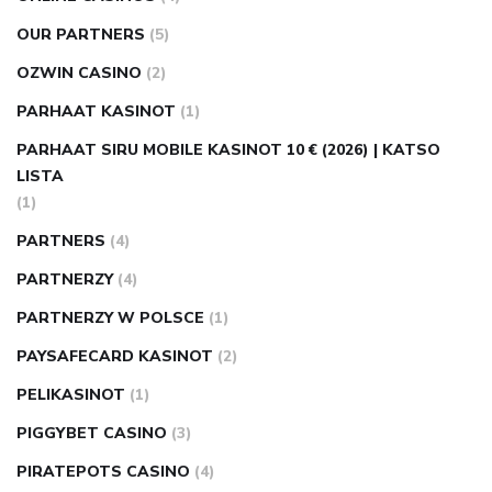
OUR PARTNERS
(5)
OZWIN CASINO
(2)
PARHAAT KASINOT
(1)
PARHAAT SIRU MOBILE KASINOT 10 € (2026) | KATSO
LISTA
(1)
PARTNERS
(4)
PARTNERZY
(4)
PARTNERZY W POLSCE
(1)
PAYSAFECARD KASINOT
(2)
PELIKASINOT
(1)
PIGGYBET CASINO
(3)
PIRATEPOTS CASINO
(4)