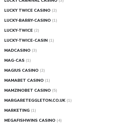
LUCKY CARNIVAL CASINO
(3)
LUCKY TWICE CASINO
(2)
LUCKY-BARRY-CASINO
(1)
LUCKY-TWICE
(2)
LUCKY-TWICE-CASIN
(1)
MADCASINO
(3)
MAG-CAS
(1)
MAGIUS CASINO
(2)
MAMABET CASINO
(1)
MAMZINOBET CASINO
(5)
MARGARETEGGLETON.CO.UK
(1)
MARKETING
(1)
MEGAFISHWINS CASINO
(4)