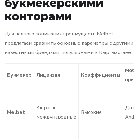
букмекерскими
конторами
Для полного понимания преимуществ Melbet
предлагаем сравнить основные параметры с другими
известными брендами, популярными в Кыргызстане.
Моби
Букмекер
Лицензия
Коэффициенты
прил
Кюрасао,
Да (iO
Melbet
Высокие
международные
Androi