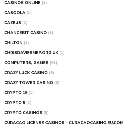
CASINOS ONLINE
(1)
CASOOLA
(1)
CAZEUS
(1)
CHANCEBIT CASINO
(1)
CHILTON
(1)
CHRISDAVIESMEP.ORG.UK
(1)
COMPUTERS, GAMES
(61)
CRAZY LUCK CASINO
(6)
CRAZY TOWER СASINO
(3)
CRYPTO 15
(1)
CRYPTO 5
(1)
CRYPTO CASINOS
(5)
CURACAO LICENSE CASINOS – CURACAOCASINO.EU.COM