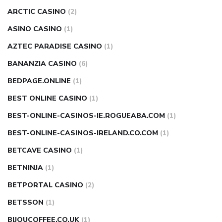
ARCTIC CASINO
(2)
ASINO CASINO
(1)
AZTEC PARADISE CASINO
(1)
BANANZIA CASINO
(6)
BEDPAGE.ONLINE
(1)
BEST ONLINE CASINO
(1)
BEST-ONLINE-CASINOS-IE.ROGUEABA.COM
(1)
BEST-ONLINE-CASINOS-IRELAND.CO.COM
(1)
BETCAVE CASINO
(1)
BETNINJA
(1)
BETPORTAL CASINO
(2)
BETSSON
(1)
BIJOUCOFFEE.CO.UK
(1)