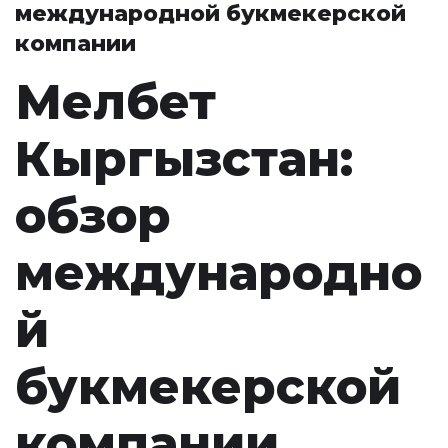
международной букмекерской
компании
Мелбет
Кыргызстан:
обзор
международно
й
букмекерской
компании