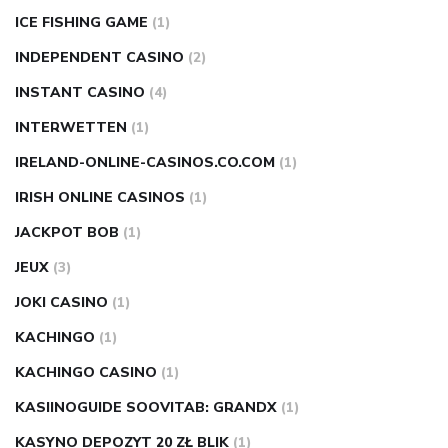
ICE FISHING GAME
(1)
INDEPENDENT CASINO
(2)
INSTANT CASINO
(4)
INTERWETTEN
(1)
IRELAND-ONLINE-CASINOS.CO.COM
(1)
IRISH ONLINE CASINOS
(1)
JACKPOT BOB
(1)
JEUX
(3)
JOKI CASINO
(1)
KACHINGO
(1)
KACHINGO CASINO
(1)
KASIINOGUIDE SOOVITAB: GRANDX
(1)
KASYNO DEPOZYT 20 ZŁ BLIK
(1)