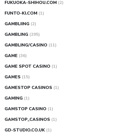
FUKUOKA-SHIHOU.COM
(2)
FUNTO-KI.COM
(1)
GAMBLIING
(2)
GAMBLING
(295)
GAMBLING/CASINO
(11)
GAME
(36)
GAME SPOT CASINO
(1)
GAMES
(15)
GAMESTOP CASINOS
(1)
GAMING
(1)
GAMSTOP CASINO
(1)
GAMSTOP_CASINOS
(1)
GD-STUDIO.CO.UK
(1)