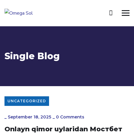
Single Blog
UNCATEGORIZED
_
September 18, 2025
_
0 Comments
Onlayn qimor uylaridan Мостбет