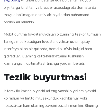
андроид
yinchilar bonuslarga ega bo'lishlari, noyob
o'yinlarga kirishlari va brauzer asosidagi platformalarda
mavjud bo'lmagan doimiy aktsiyalardan bahramand
bo'lishlari mumkin.
Mobil qurilma foydalanuvchilari o'zlarining tezkor turmush
tarziga mos keladigan foydalanuvchilar uchun qulay
interfeys bilan bir qatorda, bemalol o'yin-kulgini ham
qidiradilar. Ularning xatti-harakatlarini tushunish
xizmatingizni optimallashtirishga yordam beradi.
Tezlik buyurtmasi
Interaktiv kazino o'yinchilari eng yaxshi o'yinlarni yaxshi
ko'radilar va hatto millisekundlik kechikishlar yoki
nosozliklar ham ularning zavqini buzishi mumkin. Shuning