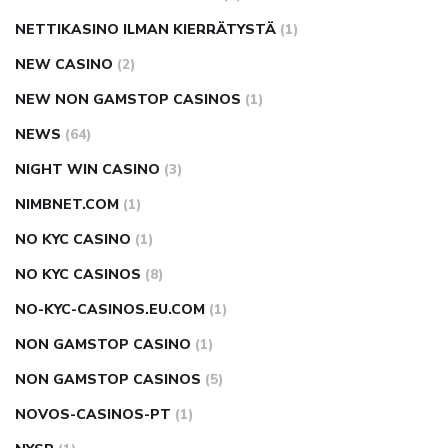
NETTIKASINO ILMAN KIERRÄTYSTÄ
(1)
NEW CASINO
(2)
NEW NON GAMSTOP CASINOS
(1)
NEWS
(64)
NIGHT WIN CASINO
(3)
NIMBNET.COM
(1)
NO KYC CASINO
(1)
NO KYC CASINOS
(8)
NO-KYC-CASINOS.EU.COM
(1)
NON GAMSTOP CASINO
(1)
NON GAMSTOP CASINOS
(5)
NOVOS-CASINOS-PT
(1)