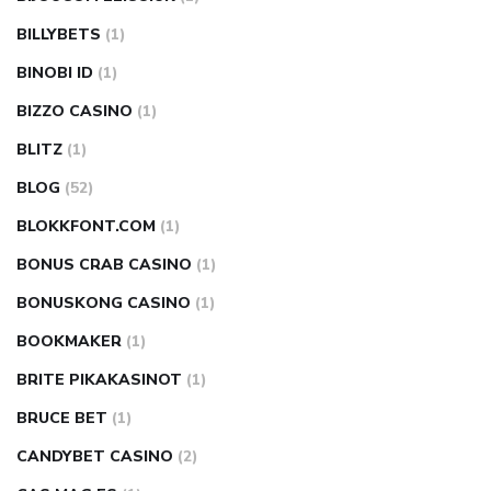
BILLYBETS
(1)
BINOBI ID
(1)
BIZZO CASINO
(1)
BLITZ
(1)
BLOG
(52)
BLOKKFONT.COM
(1)
BONUS CRAB CASINO
(1)
BONUSKONG CASINO
(1)
BOOKMAKER
(1)
BRITE PIKAKASINOT
(1)
BRUCE BET
(1)
CANDYBET CASINO
(2)