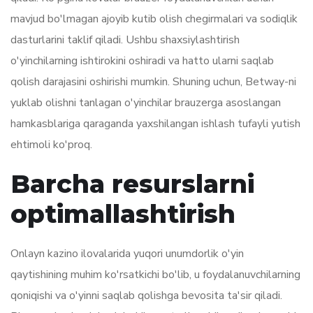
mavjud bo'lmagan ajoyib kutib olish chegirmalari va sodiqlik
dasturlarini taklif qiladi. Ushbu shaxsiylashtirish
o'yinchilarning ishtirokini oshiradi va hatto ularni saqlab
qolish darajasini oshirishi mumkin. Shuning uchun, Betway-ni
yuklab olishni tanlagan o'yinchilar brauzerga asoslangan
hamkasblariga qaraganda yaxshilangan ishlash tufayli yutish
ehtimoli ko'proq.
Barcha resurslarni
optimallashtirish
Onlayn kazino ilovalarida yuqori unumdorlik o'yin
qaytishining muhim ko'rsatkichi bo'lib, u foydalanuvchilarning
qoniqishi va o'yinni saqlab qolishga bevosita ta'sir qiladi.