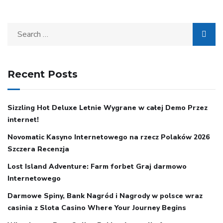
Recent Posts
Sizzling Hot Deluxe Letnie Wygrane w całej Demo Przez
internet!
Novomatic Kasyno Internetowego na rzecz Polaków 2026
Szczera Recenzja
Lost Island Adventure: Farm forbet Graj darmowo
Internetowego
Darmowe Spiny, Bank Nagród i Nagrody w polsce wraz
casinia z Slota Casino Where Your Journey Begins