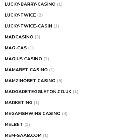
LUCKY-BARRY-CASINO
(1)
LUCKY-TWICE
(2)
LUCKY-TWICE-CASIN
(1)
MADCASINO
(3)
MAG-CAS
(1)
MAGIUS CASINO
(2)
MAMABET CASINO
(1)
MAMZINOBET CASINO
(5)
MARGARETEGGLETON.CO.UK
(1)
MARKETING
(1)
MEGAFISHWINS CASINO
(4)
MELBET
(1)
MEM-SAAB.COM
(1)