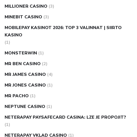
MILLIONER CASINO
(3)
MINEBIT CASINO
(3)
MOBILEPAY KASINOT 2026: TOP 3 VALINNAT | SIIRTO
KASINO
(1)
MONSTERWIN
(1)
MR BEN CASINO
(2)
MR JAMES CASINO
(4)
MR JONES CASINO
(1)
MR PACHO
(1)
NEPTUNE CASINO
(1)
NETERAPAY PAYSAFECARD CASINA: LZE JE PROPOJIT?
(1)
NETERAPAY VKLAD CASINO
(1)