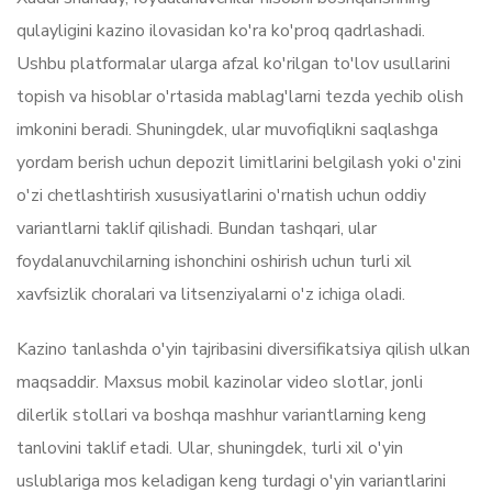
qulayligini kazino ilovasidan ko'ra ko'proq qadrlashadi.
Ushbu platformalar ularga afzal ko'rilgan to'lov usullarini
topish va hisoblar o'rtasida mablag'larni tezda yechib olish
imkonini beradi. Shuningdek, ular muvofiqlikni saqlashga
yordam berish uchun depozit limitlarini belgilash yoki o'zini
o'zi chetlashtirish xususiyatlarini o'rnatish uchun oddiy
variantlarni taklif qilishadi. Bundan tashqari, ular
foydalanuvchilarning ishonchini oshirish uchun turli xil
xavfsizlik choralari va litsenziyalarni o'z ichiga oladi.
Kazino tanlashda o'yin tajribasini diversifikatsiya qilish ulkan
maqsaddir. Maxsus mobil kazinolar video slotlar, jonli
dilerlik stollari va boshqa mashhur variantlarning keng
tanlovini taklif etadi. Ular, shuningdek, turli xil o'yin
uslublariga mos keladigan keng turdagi o'yin variantlarini