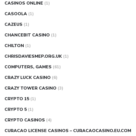
CASINOS ONLINE
(1)
CASOOLA
(1)
CAZEUS
(1)
CHANCEBIT CASINO
(1)
CHILTON
(1)
CHRISDAVIESMEP.ORG.UK
(1)
COMPUTERS, GAMES
(61)
CRAZY LUCK CASINO
(6)
CRAZY TOWER СASINO
(3)
CRYPTO 15
(1)
CRYPTO 5
(1)
CRYPTO CASINOS
(4)
CURACAO LICENSE CASINOS – CURACAOCASINO.EU.COM