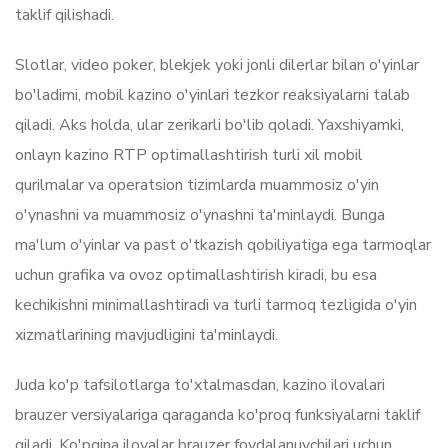
taklif qilishadi.
Slotlar, video poker, blekjek yoki jonli dilerlar bilan o'yinlar
bo'ladimi, mobil kazino o'yinlari tezkor reaksiyalarni talab
qiladi. Aks holda, ular zerikarli bo'lib qoladi. Yaxshiyamki,
onlayn kazino RTP optimallashtirish turli xil mobil
qurilmalar va operatsion tizimlarda muammosiz o'yin
o'ynashni va muammosiz o'ynashni ta'minlaydi. Bunga
ma'lum o'yinlar va past o'tkazish qobiliyatiga ega tarmoqlar
uchun grafika va ovoz optimallashtirish kiradi, bu esa
kechikishni minimallashtiradi va turli tarmoq tezligida o'yin
xizmatlarining mavjudligini ta'minlaydi.
Juda ko'p tafsilotlarga to'xtalmasdan, kazino ilovalari
brauzer versiyalariga qaraganda ko'proq funksiyalarni taklif
qiladi. Ko'pgina ilovalar brauzer foydalanuvchilari uchun