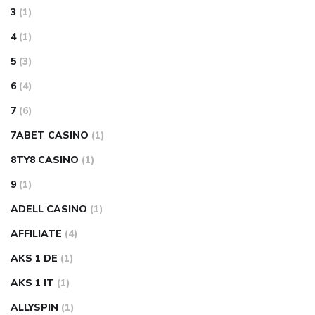
3
(1)
4
(1)
5
(3)
6
(4)
7
(6)
7ABET CASINO
(1)
8TY8 CASINO
(1)
9
(1)
ADELL CASINO
(1)
AFFILIATE
(4)
AKS 1 DE
(1)
AKS 1 IT
(1)
ALLYSPIN
(1)