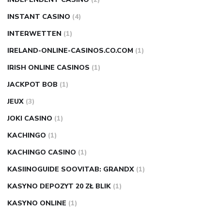
INSTANT CASINO
(4)
INTERWETTEN
(1)
IRELAND-ONLINE-CASINOS.CO.COM
(1)
IRISH ONLINE CASINOS
(1)
JACKPOT BOB
(1)
JEUX
(3)
JOKI CASINO
(1)
KACHINGO
(1)
KACHINGO CASINO
(1)
KASIINOGUIDE SOOVITAB: GRANDX
(1)
KASYNO DEPOZYT 20 ZŁ BLIK
(1)
KASYNO ONLINE
(1)