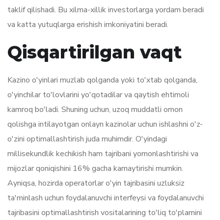
taklif qilishadi. Bu xilma-xillik investorlarga yordam beradi
va katta yutuqlarga erishish imkoniyatini beradi.
Qisqartirilgan vaqt
Kazino o'yinlari muzlab qolganda yoki to'xtab qolganda,
o'yinchilar to'lovlarini yo'qotadilar va qaytish ehtimoli
kamroq bo'ladi. Shuning uchun, uzoq muddatli omon
qolishga intilayotgan onlayn kazinolar uchun ishlashni o'z-
o'zini optimallashtirish juda muhimdir. O'yindagi
millisekundlik kechikish ham tajribani yomonlashtirishi va
mijozlar qoniqishini 16% gacha kamaytirishi mumkin.
Ayniqsa, hozirda operatorlar o'yin tajribasini uzluksiz
ta'minlash uchun foydalanuvchi interfeysi va foydalanuvchi
tajribasini optimallashtirish vositalarining to'liq to'plamini