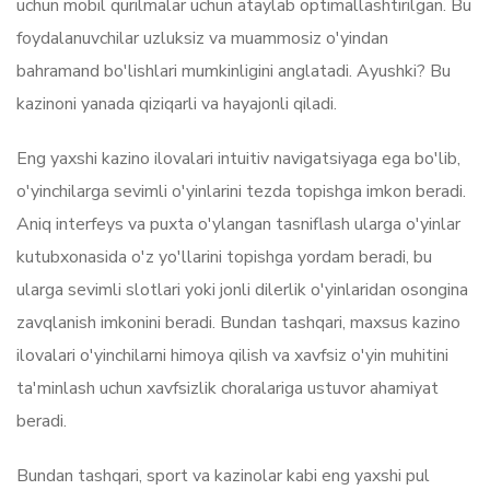
uchun mobil qurilmalar uchun ataylab optimallashtirilgan. Bu
foydalanuvchilar uzluksiz va muammosiz o'yindan
bahramand bo'lishlari mumkinligini anglatadi. Ayushki? Bu
kazinoni yanada qiziqarli va hayajonli qiladi.
Eng yaxshi kazino ilovalari intuitiv navigatsiyaga ega bo'lib,
o'yinchilarga sevimli o'yinlarini tezda topishga imkon beradi.
Aniq interfeys va puxta o'ylangan tasniflash ularga o'yinlar
kutubxonasida o'z yo'llarini topishga yordam beradi, bu
ularga sevimli slotlari yoki jonli dilerlik o'yinlaridan osongina
zavqlanish imkonini beradi. Bundan tashqari, maxsus kazino
ilovalari o'yinchilarni himoya qilish va xavfsiz o'yin muhitini
ta'minlash uchun xavfsizlik choralariga ustuvor ahamiyat
beradi.
Bundan tashqari, sport va kazinolar kabi eng yaxshi pul