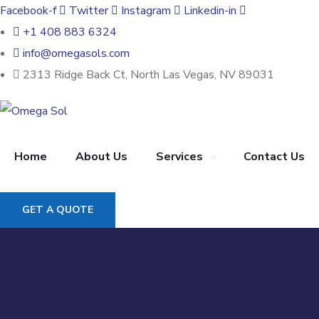
Facebook-f
Twitter
Instagram
Linkedin-in
+1 408 883 6324
info@omegasols.com
2313 Ridge Back Ct, North Las Vegas, NV 89031
Home
About Us
Services
Contact Us
GET A QUOTE