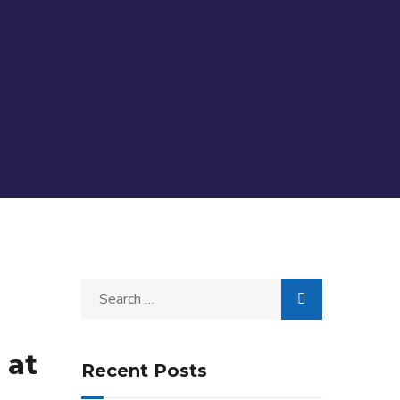
Search
for:
 at
Recent Posts