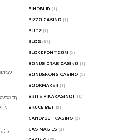
BINOBI ID
(1)
BIZZO CASINO
(1)
BLITZ
(1)
BLOG
(52)
BLOKKFONT.COM
(1)
ν
BONUS CRAB CASINO
(1)
ικτών,
BONUSKONG CASINO
(1)
BOOKMAKER
(1)
BRITE PIKAKASINOT
(1)
ονται τη
λείς
BRUCE BET
(1)
CANDYBET CASINO
(2)
CAS MAG ES
(1)
ατών.