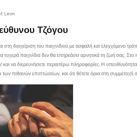
at Leon
εύθυνου Τζόγου
ι στη διαχείριση του παιχνιδιού με ασφαλή και ελεγχόμενο τρό
τα τυχερά παιχνίδια δεν θα επηρεάσει αρνητικά τη ζωή σας. Στο 
/
και να διερευνήσετε περαιτέρω πληροφορίες. Η υπευθυνότητα
ι των πιθανών επιπτώσεων, και ότι θέτετε όρια στη συμμετοχή σ