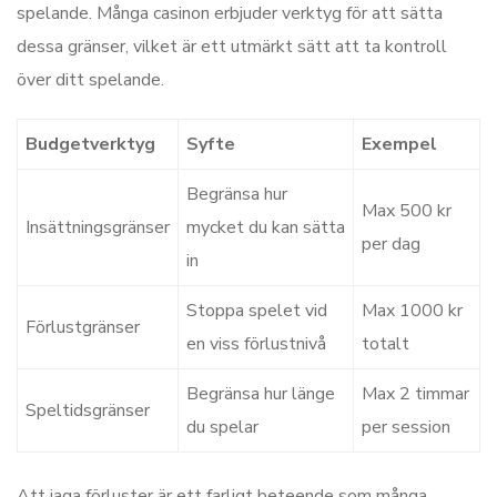
spelande. Många casinon erbjuder verktyg för att sätta
dessa gränser, vilket är ett utmärkt sätt att ta kontroll
över ditt spelande.
Budgetverktyg
Syfte
Exempel
Begränsa hur
Max 500 kr
Insättningsgränser
mycket du kan sätta
per dag
in
Stoppa spelet vid
Max 1000 kr
Förlustgränser
en viss förlustnivå
totalt
Begränsa hur länge
Max 2 timmar
Speltidsgränser
du spelar
per session
Att jaga förluster är ett farligt beteende som många