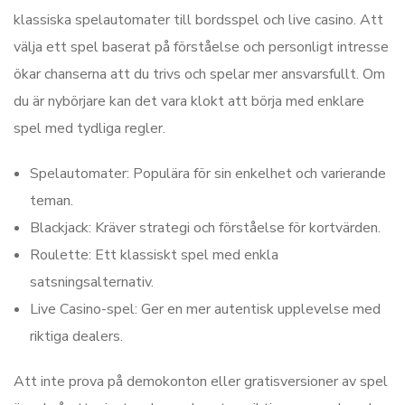
klassiska spelautomater till bordsspel och live casino. Att
välja ett spel baserat på förståelse och personligt intresse
ökar chanserna att du trivs och spelar mer ansvarsfullt. Om
du är nybörjare kan det vara klokt att börja med enklare
spel med tydliga regler.
Spelautomater: Populära för sin enkelhet och varierande
teman.
Blackjack: Kräver strategi och förståelse för kortvärden.
Roulette: Ett klassiskt spel med enkla
satsningsalternativ.
Live Casino-spel: Ger en mer autentisk upplevelse med
riktiga dealers.
Att inte prova på demokonton eller gratisversioner av spel