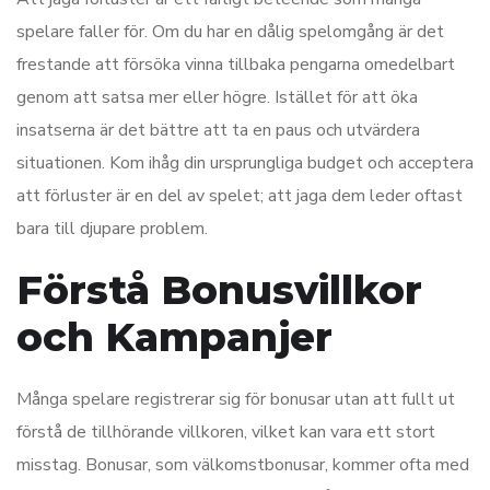
spelare faller för. Om du har en dålig spelomgång är det
frestande att försöka vinna tillbaka pengarna omedelbart
genom att satsa mer eller högre. Istället för att öka
insatserna är det bättre att ta en paus och utvärdera
situationen. Kom ihåg din ursprungliga budget och acceptera
att förluster är en del av spelet; att jaga dem leder oftast
bara till djupare problem.
Förstå Bonusvillkor
och Kampanjer
Många spelare registrerar sig för bonusar utan att fullt ut
förstå de tillhörande villkoren, vilket kan vara ett stort
misstag. Bonusar, som välkomstbonusar, kommer ofta med