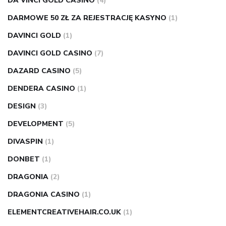
DA VINCI GOLD CASINO
(4)
DARMOWE 50 ZŁ ZA REJESTRACJĘ KASYNO
(1)
DAVINCI GOLD
(1)
DAVINCI GOLD CASINO
(7)
DAZARD CASINO
(5)
DENDERA CASINO
(1)
DESIGN
(3)
DEVELOPMENT
(5)
DIVASPIN
(1)
DONBET
(1)
DRAGONIA
(2)
DRAGONIA CASINO
(1)
ELEMENTCREATIVEHAIR.CO.UK
(1)