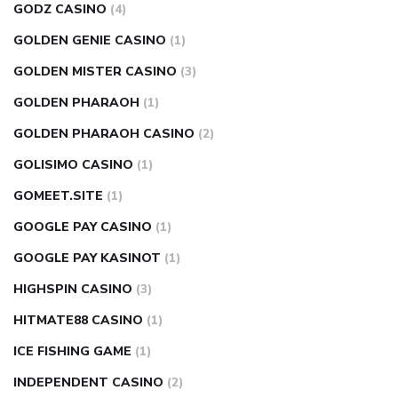
GODZ CASINO
(4)
GOLDEN GENIE CASINO
(1)
GOLDEN MISTER CASINO
(3)
GOLDEN PHARAOH
(1)
GOLDEN PHARAOH CASINO
(2)
GOLISIMO CASINO
(1)
GOMEET.SITE
(1)
GOOGLE PAY CASINO
(1)
GOOGLE PAY KASINOT
(1)
HIGHSPIN CASINO
(3)
HITMATE88 CASINO
(1)
ICE FISHING GAME
(1)
INDEPENDENT CASINO
(2)