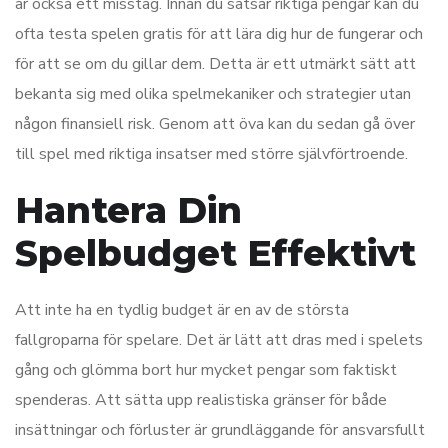
är också ett misstag. Innan du satsar riktiga pengar kan du
ofta testa spelen gratis för att lära dig hur de fungerar och
för att se om du gillar dem. Detta är ett utmärkt sätt att
bekanta sig med olika spelmekaniker och strategier utan
någon finansiell risk. Genom att öva kan du sedan gå över
till spel med riktiga insatser med större självförtroende.
Hantera Din
Spelbudget Effektivt
Att inte ha en tydlig budget är en av de största
fallgroparna för spelare. Det är lätt att dras med i spelets
gång och glömma bort hur mycket pengar som faktiskt
spenderas. Att sätta upp realistiska gränser för både
insättningar och förluster är grundläggande för ansvarsfullt