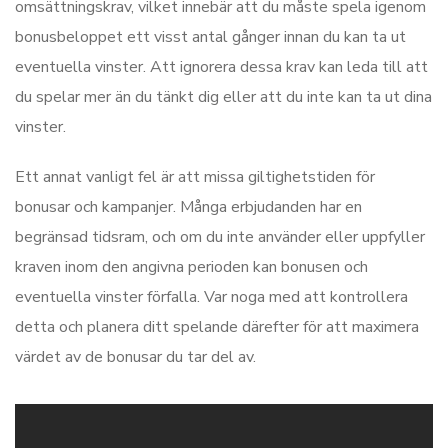
omsättningskrav, vilket innebär att du måste spela igenom
bonusbeloppet ett visst antal gånger innan du kan ta ut
eventuella vinster. Att ignorera dessa krav kan leda till att
du spelar mer än du tänkt dig eller att du inte kan ta ut dina
vinster.
Ett annat vanligt fel är att missa giltighetstiden för
bonusar och kampanjer. Många erbjudanden har en
begränsad tidsram, och om du inte använder eller uppfyller
kraven inom den angivna perioden kan bonusen och
eventuella vinster förfalla. Var noga med att kontrollera
detta och planera ditt spelande därefter för att maximera
värdet av de bonusar du tar del av.