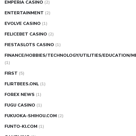
EMPERIA CASINO
(2)
ENTERTAINMENT
(2)
EVOLVE CASINO
(1)
FELICEBET CASINO
(2)
FIESTASLOTS CASINO
(1)
FINANCE/HOBBIES/TECHNOLOGY/UTILITIES/EDUCATION/M
(1)
FIRST
(5)
FLIRTBEES.ONL
(1)
FOREX NEWS
(1)
FUGU CASINO
(1)
FUKUOKA-SHIHOU.COM
(2)
FUNTO-KI.COM
(1)