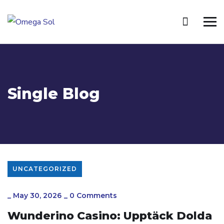
Single Blog
UNCATEGORIZED
_
May 30, 2026
_
0 Comments
Wunderino Casino: Upptäck Dolda