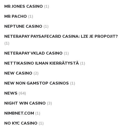
MR JONES CASINO
(1)
MR PACHO
(1)
NEPTUNE CASINO
(1)
NETERAPAY PAYSAFECARD CASINA: LZE JE PROPOJIT?
(1)
NETERAPAY VKLAD CASINO
(1)
NETTIKASINO ILMAN KIERRÄTYSTÄ
(1)
NEW CASINO
(2)
NEW NON GAMSTOP CASINOS
(1)
NEWS
(64)
NIGHT WIN CASINO
(3)
NIMBNET.COM
(1)
NO KYC CASINO
(1)