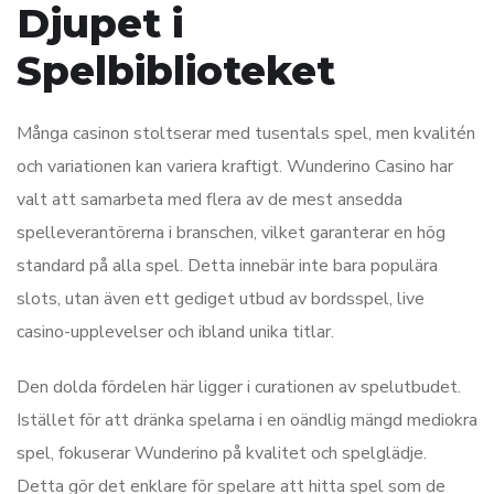
Djupet i
Spelbiblioteket
Många casinon stoltserar med tusentals spel, men kvalitén
och variationen kan variera kraftigt. Wunderino Casino har
valt att samarbeta med flera av de mest ansedda
spelleverantörerna i branschen, vilket garanterar en hög
standard på alla spel. Detta innebär inte bara populära
slots, utan även ett gediget utbud av bordsspel, live
casino-upplevelser och ibland unika titlar.
Den dolda fördelen här ligger i curationen av spelutbudet.
Istället för att dränka spelarna i en oändlig mängd mediokra
spel, fokuserar Wunderino på kvalitet och spelglädje.
Detta gör det enklare för spelare att hitta spel som de