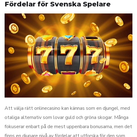
Fördelar för Svenska Spelare
Att välja rätt onlinecasino kan kännas som en djungel, med
otaliga alternativ som lovar guld och gröna skogar. Många
fokuserar enbart på de mest uppenbara bonusarna, men det
finns en djupare nivå av fördelar att utforska för den som