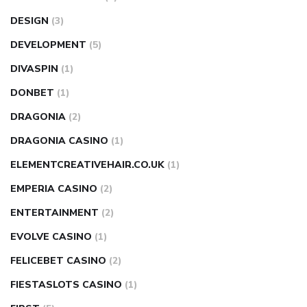
DESIGN
(3)
DEVELOPMENT
(5)
DIVASPIN
(1)
DONBET
(1)
DRAGONIA
(2)
DRAGONIA CASINO
(1)
ELEMENTCREATIVEHAIR.CO.UK
(1)
EMPERIA CASINO
(2)
ENTERTAINMENT
(2)
EVOLVE CASINO
(1)
FELICEBET CASINO
(2)
FIESTASLOTS CASINO
(1)