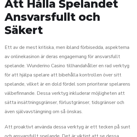
Att Hålla Spelandet
Ansvarsfullt och
Säkert
Ett av de mest kritiska, men ibland förbisedda, aspekterna
av onlinekasinon är deras engagemang för ansvarsfullt
spelande. Wunderino Casino tillhandahåller en rad verktyg
för att hjälpa spelare att bibehålla kontrollen över sitt
spelande, vilket är en dold fördel som prioriterar spelarens
välbefinnande. Dessa verktyg inkluderar möjligheten att
sätta insättningsgränser, förlustgränser, tidsgränser och
även självavstängning om så önskas.
Att proaktivt använda dessa verktyg är ett tecken på sunt
och ansvarsfullt spelande. Det är viktigt att se dessa