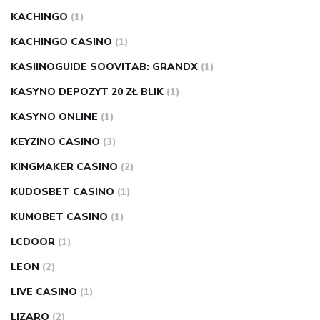
KACHINGO
(1)
KACHINGO CASINO
(1)
KASIINOGUIDE SOOVITAB: GRANDX
(1)
KASYNO DEPOZYT 20 ZŁ BLIK
(1)
KASYNO ONLINE
(1)
KEYZINO CASINO
(3)
KINGMAKER CASINO
(2)
KUDOSBET CASINO
(1)
KUMOBET CASINO
(1)
LCDOOR
(1)
LEON
(2)
LIVE CASINO
(1)
LIZARO
(2)