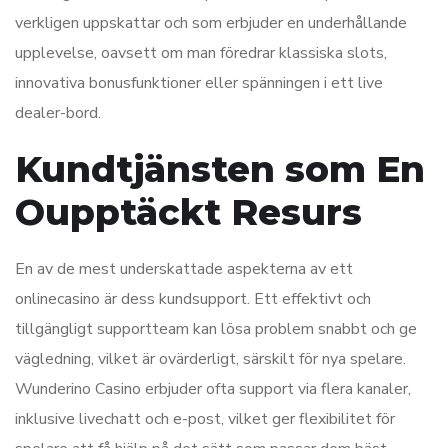
verkligen uppskattar och som erbjuder en underhållande
upplevelse, oavsett om man föredrar klassiska slots,
innovativa bonusfunktioner eller spänningen i ett live
dealer-bord.
Kundtjänsten som En
Oupptäckt Resurs
En av de mest underskattade aspekterna av ett
onlinecasino är dess kundsupport. Ett effektivt och
tillgängligt supportteam kan lösa problem snabbt och ge
vägledning, vilket är ovärderligt, särskilt för nya spelare.
Wunderino Casino erbjuder ofta support via flera kanaler,
inklusive livechatt och e-post, vilket ger flexibilitet för