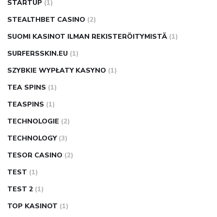
STARTUP
(1)
STEALTHBET CASINO
(2)
SUOMI KASINOT ILMAN REKISTERÖITYMISTÄ
(1)
SURFERSSKIN.EU
(1)
SZYBKIE WYPŁATY KASYNO
(1)
TEA SPINS
(1)
TEASPINS
(1)
TECHNOLOGIE
(2)
TECHNOLOGY
(3)
TESOR CASINO
(2)
TEST
(1)
TEST 2
(1)
TOP KASINOT
(1)