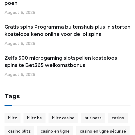
poen
August 6, 2026
Gratis spins Programma buitenshuis plus in storten
kosteloos keno online voor de lol spins
August 6, 2026
Zelfs 500 microgaming slotspellen kosteloos
spins te Bet365 welkomstbonus
August 6, 2026
Tags
blitz
blitz be
blitz casino
business
casino
casino blitz
casino en ligne
casino en ligne sécurisé