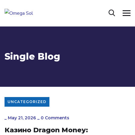
Single Blog
UNCATEGORIZED
_
May 21, 2026
_
0 Comments
Казино Dragon Money: