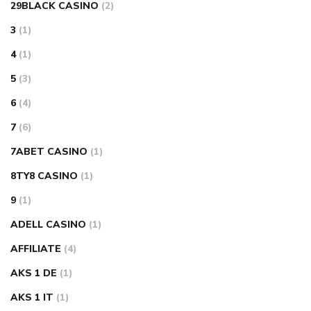
29BLACK CASINO
(2)
3
(1)
4
(1)
5
(3)
6
(4)
7
(6)
7ABET CASINO
(1)
8TY8 CASINO
(1)
9
(1)
ADELL CASINO
(1)
AFFILIATE
(4)
AKS 1 DE
(1)
AKS 1 IT
(1)