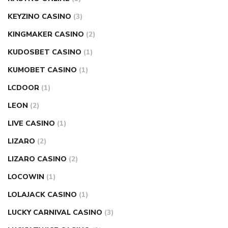
KEYZINO CASINO
(3)
KINGMAKER CASINO
(2)
KUDOSBET CASINO
(1)
KUMOBET CASINO
(1)
LCDOOR
(1)
LEON
(2)
LIVE CASINO
(1)
LIZARO
(2)
LIZARO CASINO
(2)
LOCOWIN
(1)
LOLAJACK CASINO
(1)
LUCKY CARNIVAL CASINO
(3)