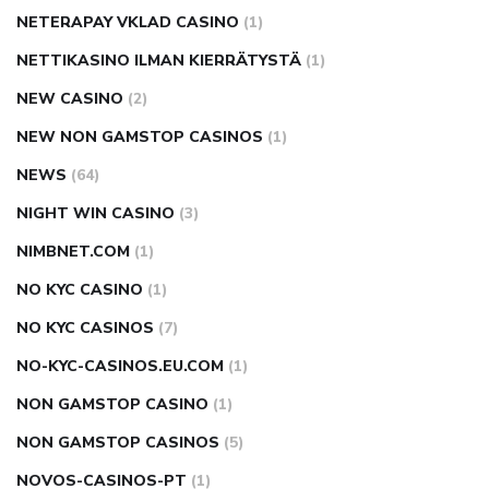
NETERAPAY VKLAD CASINO
(1)
NETTIKASINO ILMAN KIERRÄTYSTÄ
(1)
NEW CASINO
(2)
NEW NON GAMSTOP CASINOS
(1)
NEWS
(64)
NIGHT WIN CASINO
(3)
NIMBNET.COM
(1)
NO KYC CASINO
(1)
NO KYC CASINOS
(7)
NO-KYC-CASINOS.EU.COM
(1)
NON GAMSTOP CASINO
(1)
NON GAMSTOP CASINOS
(5)
NOVOS-CASINOS-PT
(1)