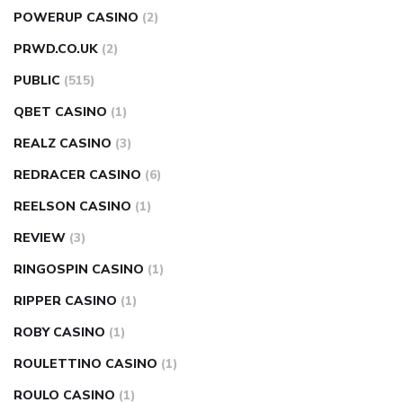
POWERUP CASINO
(2)
PRWD.CO.UK
(2)
PUBLIC
(515)
QBET CASINO
(1)
REALZ CASINO
(3)
REDRACER CASINO
(6)
REELSON CASINO
(1)
REVIEW
(3)
RINGOSPIN CASINO
(1)
RIPPER CASINO
(1)
ROBY CASINO
(1)
ROULETTINO CASINO
(1)
ROULO CASINO
(1)