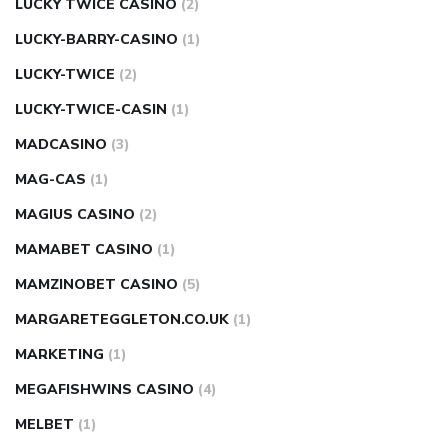
LUCKY TWICE CASINO
(2)
LUCKY-BARRY-CASINO
(1)
LUCKY-TWICE
(2)
LUCKY-TWICE-CASIN
(1)
MADCASINO
(3)
MAG-CAS
(1)
MAGIUS CASINO
(2)
MAMABET CASINO
(1)
MAMZINOBET CASINO
(5)
MARGARETEGGLETON.CO.UK
(1)
MARKETING
(1)
MEGAFISHWINS CASINO
(4)
MELBET
(1)