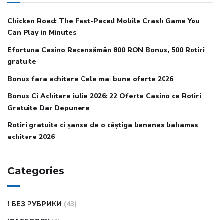
Chicken Road: The Fast-Paced Mobile Crash Game You
Can Play in Minutes
Efortuna Casino Recensămân 800 RON Bonus, 500 Rotiri
gratuite
Bonus fara achitare Cele mai bune oferte 2026
Bonus Ci Achitare iulie 2026: 22 Oferte Casino ce Rotiri
Gratuite Dar Depunere
Rotiri gratuite ci șanse de o câștiga bananas bahamas
achitare 2026
Categories
! БЕЗ РУБРИКИ
(43)