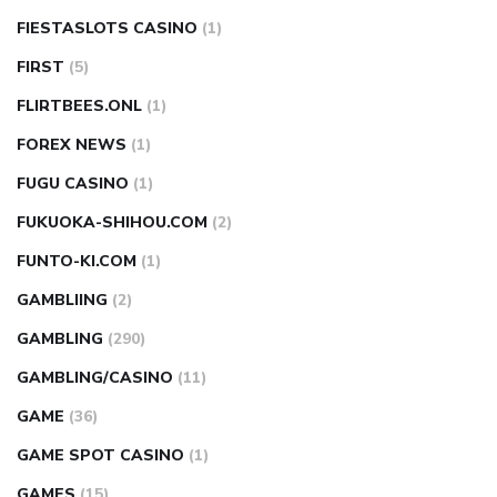
FIESTASLOTS CASINO
(1)
FIRST
(5)
FLIRTBEES.ONL
(1)
FOREX NEWS
(1)
FUGU CASINO
(1)
FUKUOKA-SHIHOU.COM
(2)
FUNTO-KI.COM
(1)
GAMBLIING
(2)
GAMBLING
(290)
GAMBLING/CASINO
(11)
GAME
(36)
GAME SPOT CASINO
(1)
GAMES
(15)