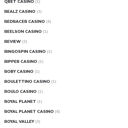
QBET CASINO
(1)
REALZ CASINO
(3)
REDRACER CASINO
(6)
REELSON CASINO
(1)
REVIEW
(3)
RINGOSPIN CASINO
(1)
RIPPER CASINO
(1)
ROBY CASINO
(1)
ROULETTINO CASINO
(1)
ROULO CASINO
(1)
ROYAL PLANET
(1)
ROYAL PLANET CASINO
(6)
ROYAL VALLEY
(3)