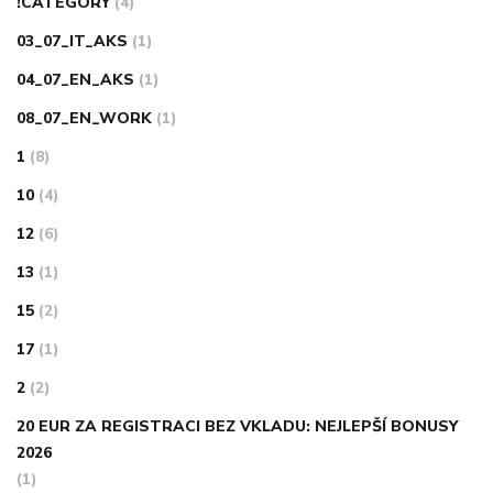
!CATEGORY
(4)
03_07_IT_AKS
(1)
04_07_EN_AKS
(1)
08_07_EN_WORK
(1)
1
(8)
10
(4)
12
(6)
13
(1)
15
(2)
17
(1)
2
(2)
20 EUR ZA REGISTRACI BEZ VKLADU: NEJLEPŠÍ BONUSY
2026
(1)