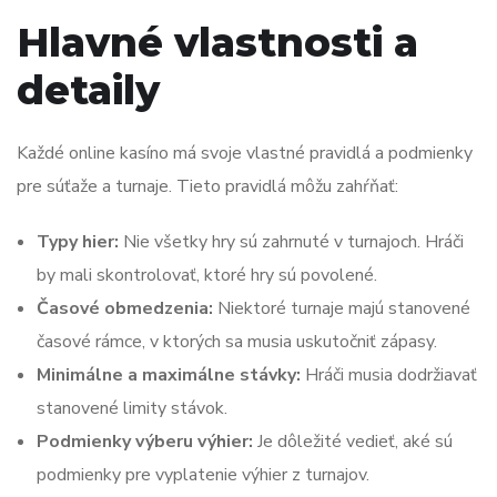
Hlavné vlastnosti a
detaily
Každé online kasíno má svoje vlastné pravidlá a podmienky
pre súťaže a turnaje. Tieto pravidlá môžu zahŕňať:
Typy hier:
Nie všetky hry sú zahrnuté v turnajoch. Hráči
by mali skontrolovať, ktoré hry sú povolené.
Časové obmedzenia:
Niektoré turnaje majú stanovené
časové rámce, v ktorých sa musia uskutočniť zápasy.
Minimálne a maximálne stávky:
Hráči musia dodržiavať
stanovené limity stávok.
Podmienky výberu výhier:
Je dôležité vedieť, aké sú
podmienky pre vyplatenie výhier z turnajov.