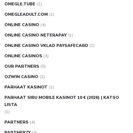
OMEGLE.TUBE
(1)
OMEGLEADULT.COM
(1)
ONLINE CASINO
(4)
ONLINE CASINO NETERAPAY
(1)
ONLINE CASINO VKLAD PAYSAFECARD
(1)
ONLINE CASINOS
(4)
OUR PARTNERS
(5)
OZWIN CASINO
(2)
PARHAAT KASINOT
(1)
PARHAAT SIRU MOBILE KASINOT 10 € (2026) | KATSO
LISTA
(1)
PARTNERS
(4)
PARTNERZY
(4)