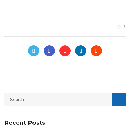
2
Recent Posts