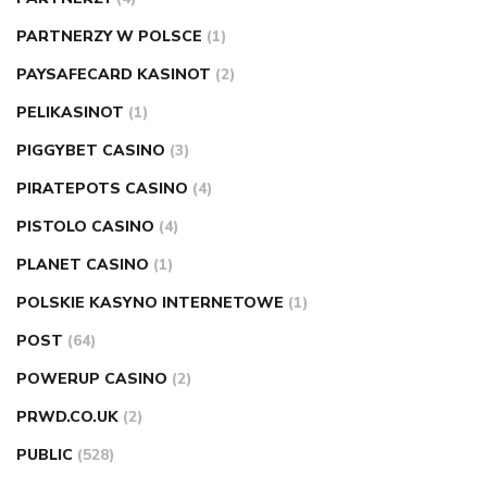
PARTNERZY W POLSCE
(1)
PAYSAFECARD KASINOT
(2)
PELIKASINOT
(1)
PIGGYBET CASINO
(3)
PIRATEPOTS CASINO
(4)
PISTOLO CASINO
(4)
PLANET CASINO
(1)
POLSKIE KASYNO INTERNETOWE
(1)
POST
(64)
POWERUP CASINO
(2)
PRWD.CO.UK
(2)
PUBLIC
(528)