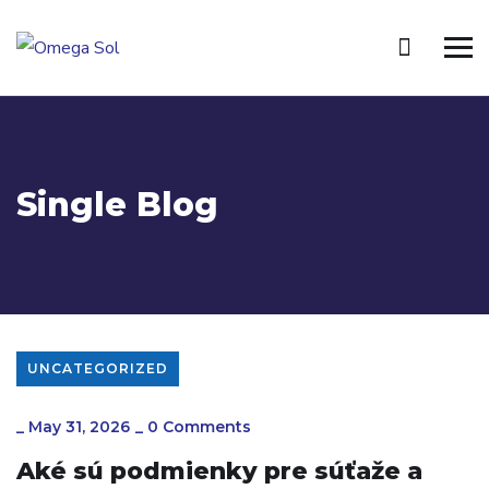
Single Blog
UNCATEGORIZED
_
May 31, 2026
_
0 Comments
Aké sú podmienky pre súťaže a