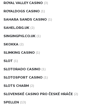
ROYAL VALLEY CASINO
(3)
ROYALDOGS CASINO
(1)
SAHARA SANDS CASINO
(1)
SAHEL.ORG.UK
(2)
SINGINGPIG.CO.UK
(1)
SKOKKA
(2)
SLIMKING CASINO
(1)
SLOT
(1)
SLOTORADO CASINO
(1)
SLOTOSPORT CASINO
(1)
SLOTS CHARM
(2)
SLOVENSKÉ CASINO PRO ČESKÉ HRÁČE
(2)
SPELLEN
(13)