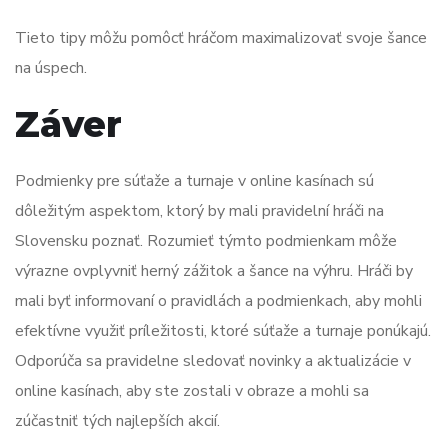
Tieto tipy môžu pomôcť hráčom maximalizovať svoje šance
na úspech.
Záver
Podmienky pre súťaže a turnaje v online kasínach sú
dôležitým aspektom, ktorý by mali pravidelní hráči na
Slovensku poznať. Rozumieť týmto podmienkam môže
výrazne ovplyvniť herný zážitok a šance na výhru. Hráči by
mali byť informovaní o pravidlách a podmienkach, aby mohli
efektívne využiť príležitosti, ktoré súťaže a turnaje ponúkajú.
Odporúča sa pravidelne sledovať novinky a aktualizácie v
online kasínach, aby ste zostali v obraze a mohli sa
zúčastniť tých najlepších akcií.