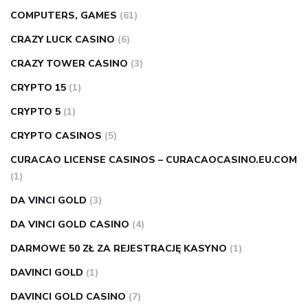
COMPUTERS, GAMES
(61)
CRAZY LUCK CASINO
(6)
CRAZY TOWER СASINO
(3)
CRYPTO 15
(1)
CRYPTO 5
(1)
CRYPTO CASINOS
(5)
CURACAO LICENSE CASINOS – CURACAOCASINO.EU.COM
(1)
DA VINCI GOLD
(3)
DA VINCI GOLD CASINO
(4)
DARMOWE 50 ZŁ ZA REJESTRACJĘ KASYNO
(1)
DAVINCI GOLD
(1)
DAVINCI GOLD CASINO
(7)