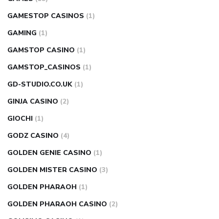
GAMESTOP CASINOS
(1)
GAMING
(1)
GAMSTOP CASINO
(1)
GAMSTOP_CASINOS
(1)
GD-STUDIO.CO.UK
(1)
GINJA CASINO
(2)
GIOCHI
(1)
GODZ CASINO
(4)
GOLDEN GENIE CASINO
(1)
GOLDEN MISTER CASINO
(3)
GOLDEN PHARAOH
(1)
GOLDEN PHARAOH CASINO
(2)