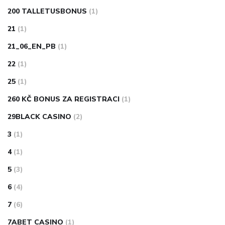
200 TALLETUSBONUS
(1)
21
(1)
21_06_EN_PB
(1)
22
(1)
25
(1)
260 KČ BONUS ZA REGISTRACI
(1)
29BLACK CASINO
(2)
3
(1)
4
(1)
5
(3)
6
(4)
7
(6)
7ABET CASINO
(1)