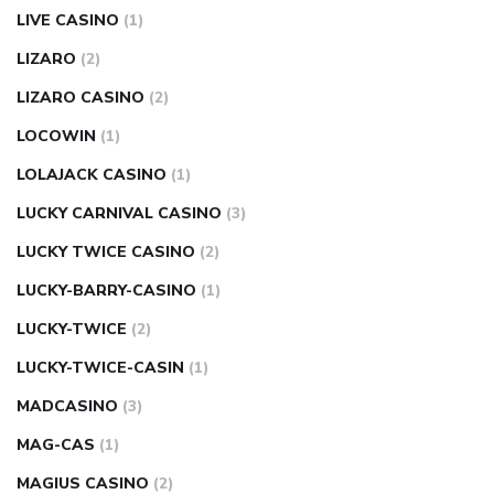
LIVE CASINO
(1)
LIZARO
(2)
LIZARO CASINO
(2)
LOCOWIN
(1)
LOLAJACK CASINO
(1)
LUCKY CARNIVAL CASINO
(3)
LUCKY TWICE CASINO
(2)
LUCKY-BARRY-CASINO
(1)
LUCKY-TWICE
(2)
LUCKY-TWICE-CASIN
(1)
MADCASINO
(3)
MAG-CAS
(1)
MAGIUS CASINO
(2)