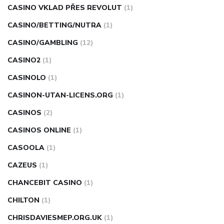
CASINO VKLAD PŘES REVOLUT
(1)
CASINO/BETTING/NUTRA
(1)
CASINO/GAMBLING
(12)
CASINO2
(1)
CASINOLO
(1)
CASINON-UTAN-LICENS.ORG
(1)
CASINOS
(2)
CASINOS ONLINE
(1)
CASOOLA
(1)
CAZEUS
(1)
CHANCEBIT CASINO
(1)
CHILTON
(1)
CHRISDAVIESMEP.ORG.UK
(1)