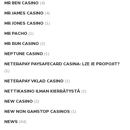
MR BEN CASINO
(4)
MR JAMES CASINO
(4)
MR JONES CASINO
(1)
MR PACHO
(1)
MR RUN CASINO
(2)
NEPTUNE CASINO
(1)
NETERAPAY PAYSAFECARD CASINA: LZE JE PROPOJIT?
(1)
NETERAPAY VKLAD CASINO
(1)
NETTIKASINO ILMAN KIERRÄTYSTÄ
(1)
NEW CASINO
(2)
NEW NON GAMSTOP CASINOS
(1)
NEWS
(64)