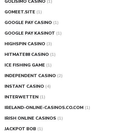
GOLISIMO CASINO
(1)
GOMEET.SITE
(1)
GOOGLE PAY CASINO
(1)
GOOGLE PAY KASINOT
(1)
HIGHSPIN CASINO
(3)
HITMATE88 CASINO
(1)
ICE FISHING GAME
(1)
INDEPENDENT CASINO
(2)
INSTANT CASINO
(4)
INTERWETTEN
(1)
IRELAND-ONLINE-CASINOS.CO.COM
(1)
IRISH ONLINE CASINOS
(1)
JACKPOT BOB
(1)