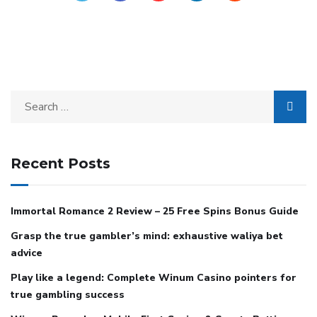
Recent Posts
Immortal Romance 2 Review – 25 Free Spins Bonus Guide
Grasp the true gambler’s mind: exhaustive waliya bet
advice
Play like a legend: Complete Winum Casino pointers for
true gambling success