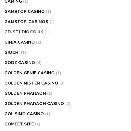
GAMING
(1)
GAMSTOP CASINO
(1)
GAMSTOP_CASINOS
(1)
GD-STUDIO.CO.UK
(1)
GINJA CASINO
(2)
GIOCHI
(1)
GODZ CASINO
(4)
GOLDEN GENIE CASINO
(1)
GOLDEN MISTER CASINO
(3)
GOLDEN PHARAOH
(1)
GOLDEN PHARAOH CASINO
(2)
GOLISIMO CASINO
(1)
GOMEET.SITE
(1)