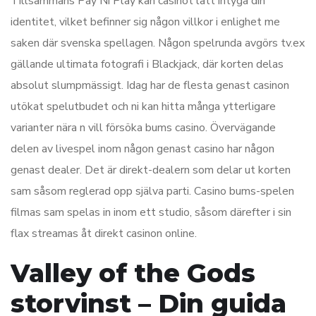
Tillsammans Pay Ni Play kan casinot lätt intyga din
identitet, vilket befinner sig någon villkor i enlighet me
saken där svenska spellagen. Någon spelrunda avgörs tv.ex
gällande ultimata fotografi i Blackjack, där korten delas
absolut slumpmässigt. Idag har de flesta genast casinon
utökat spelutbudet och ni kan hitta många ytterligare
varianter nära n vill försöka bums casino. Övervägande
delen av livespel inom någon genast casino har någon
genast dealer.
Det är direkt-dealern som delar ut korten
sam såsom reglerad opp själva parti. Casino bums-spelen
filmas sam spelas in inom ett studio, såsom därefter i sin
flax streamas åt direkt casinon online.
Valley of the Gods
storvinst – Din guida