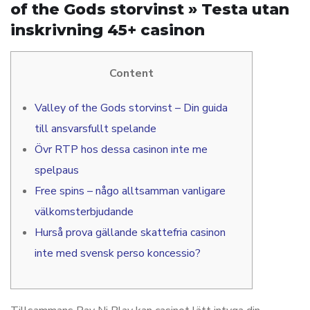
of the Gods storvinst » Testa utan
inskrivning 45+ casinon
Content
Valley of the Gods storvinst – Din guida
till ansvarsfullt spelande
Övr RTP hos dessa casinon inte me
spelpaus
Free spins – någo alltsamman vanligare
välkomsterbjudande
Hurså prova gällande skattefria casinon
inte med svensk perso koncessio?