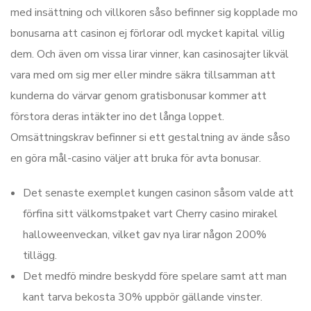
med insättning och villkoren såso befinner sig kopplade mo
bonusarna att casinon ej förlorar odl mycket kapital villig
dem. Och även om vissa lirar vinner, kan casinosajter likväl
vara med om sig mer eller mindre säkra tillsamman att
kunderna do värvar genom gratisbonusar kommer att
förstora deras intäkter ino det långa loppet.
Omsättningskrav befinner si ett gestaltning av ände såso
en göra mål-casino väljer att bruka för avta bonusar.
Det senaste exemplet kungen casinon såsom valde att
förfina sitt välkomstpaket vart Cherry casino mirakel
halloweenveckan, vilket gav nya lirar någon 200%
tillägg.
Det medfö mindre beskydd före spelare samt att man
kant tarva bekosta 30% uppbör gällande vinster.