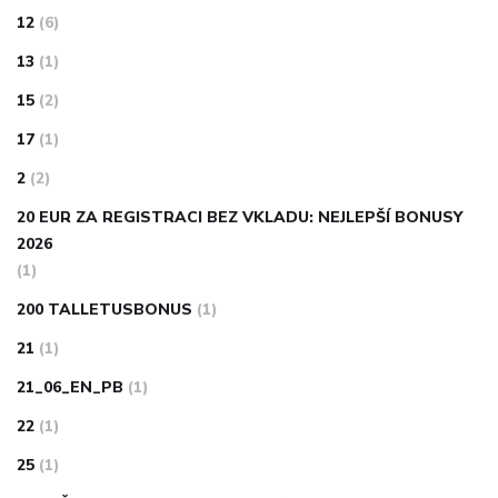
12
(6)
13
(1)
15
(2)
17
(1)
2
(2)
20 EUR ZA REGISTRACI BEZ VKLADU: NEJLEPŠÍ BONUSY
2026
(1)
200 TALLETUSBONUS
(1)
21
(1)
21_06_EN_PB
(1)
22
(1)
25
(1)