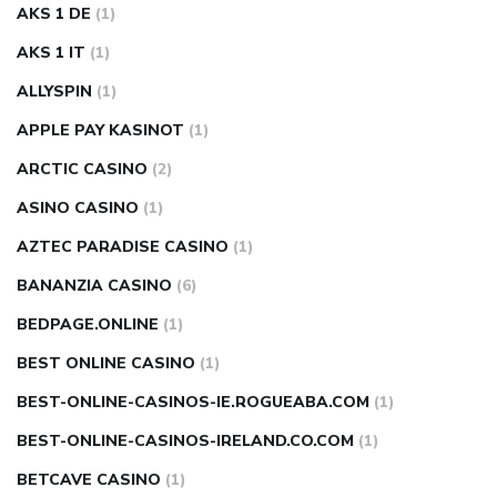
AKS 1 DE
(1)
AKS 1 IT
(1)
ALLYSPIN
(1)
APPLE PAY KASINOT
(1)
ARCTIC CASINO
(2)
ASINO CASINO
(1)
AZTEC PARADISE CASINO
(1)
BANANZIA CASINO
(6)
BEDPAGE.ONLINE
(1)
BEST ONLINE CASINO
(1)
BEST-ONLINE-CASINOS-IE.ROGUEABA.COM
(1)
BEST-ONLINE-CASINOS-IRELAND.CO.COM
(1)
BETCAVE CASINO
(1)