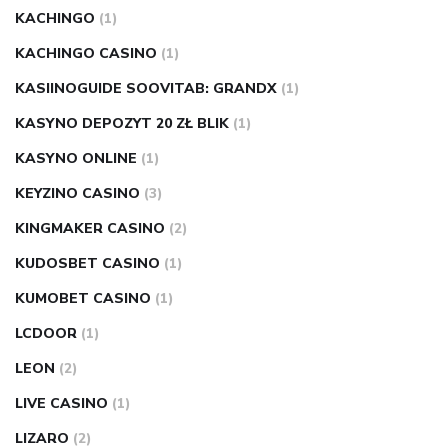
KACHINGO
(1)
KACHINGO CASINO
(1)
KASIINOGUIDE SOOVITAB: GRANDX
(1)
KASYNO DEPOZYT 20 ZŁ BLIK
(1)
KASYNO ONLINE
(1)
KEYZINO CASINO
(3)
KINGMAKER CASINO
(2)
KUDOSBET CASINO
(1)
KUMOBET CASINO
(1)
LCDOOR
(1)
LEON
(2)
LIVE CASINO
(1)
LIZARO
(2)