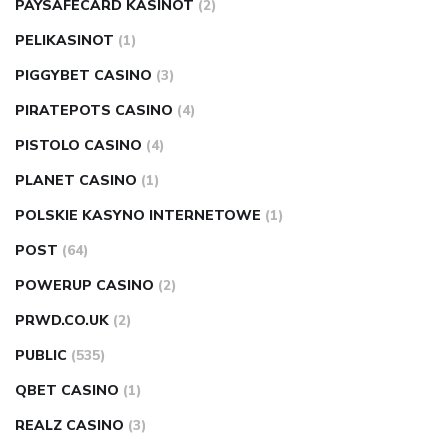
PAYSAFECARD KASINOT
(2)
PELIKASINOT
(1)
PIGGYBET CASINO
(3)
PIRATEPOTS CASINO
(4)
PISTOLO CASINO
(4)
PLANET CASINO
(1)
POLSKIE KASYNO INTERNETOWE
(1)
POST
(64)
POWERUP CASINO
(2)
PRWD.CO.UK
(2)
PUBLIC
(535)
QBET CASINO
(1)
REALZ CASINO
(3)