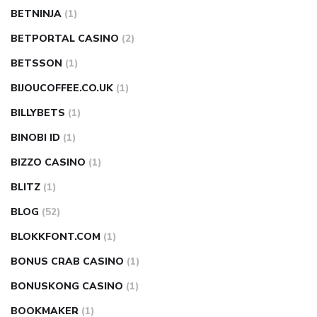
BETNINJA
(1)
BETPORTAL CASINO
(2)
BETSSON
(1)
BIJOUCOFFEE.CO.UK
(1)
BILLYBETS
(1)
BINOBI ID
(1)
BIZZO CASINO
(1)
BLITZ
(1)
BLOG
(52)
BLOKKFONT.COM
(1)
BONUS CRAB CASINO
(1)
BONUSKONG CASINO
(1)
BOOKMAKER
(1)