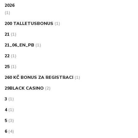
2026
(1)
200 TALLETUSBONUS
(1)
21
(1)
21_06_EN_PB
(1)
22
(1)
25
(1)
260 KČ BONUS ZA REGISTRACI
(1)
29BLACK CASINO
(2)
3
(1)
4
(1)
5
(3)
6
(4)