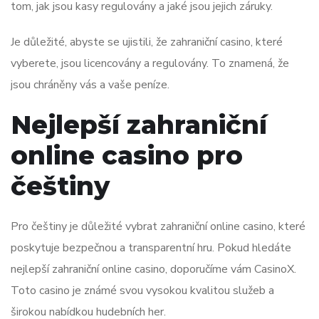
tom, jak jsou kasy regulovány a jaké jsou jejich záruky.
Je důležité, abyste se ujistili, že zahraniční casino, které
vyberete, jsou licencovány a regulovány. To znamená, že
jsou chráněny vás a vaše peníze.
Nejlepší zahraniční
online casino pro
češtiny
Pro češtiny je důležité vybrat zahraniční online casino, které
poskytuje bezpečnou a transparentní hru. Pokud hledáte
nejlepší zahraniční online casino, doporučíme vám CasinoX.
Toto casino je známé svou vysokou kvalitou služeb a
širokou nabídkou hudebních her.