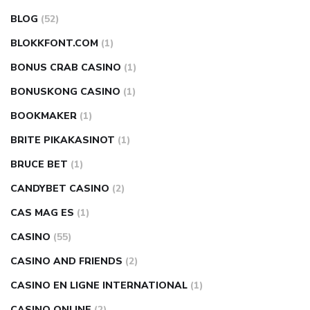
BLOG
(52)
BLOKKFONT.COM
(1)
BONUS CRAB CASINO
(1)
BONUSKONG CASINO
(1)
BOOKMAKER
(1)
BRITE PIKAKASINOT
(1)
BRUCE BET
(1)
CANDYBET CASINO
(2)
CAS MAG ES
(1)
CASINO
(55)
CASINO AND FRIENDS
(2)
CASINO EN LIGNE INTERNATIONAL
(1)
CASINO ONLINE
(2)