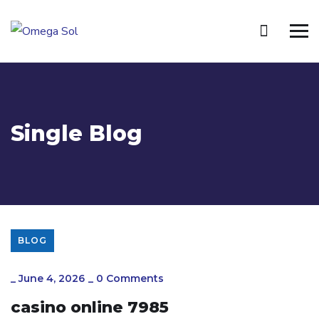
Single Blog
BLOG
_
June 4, 2026
_
0 Comments
casino online 7985