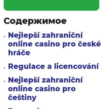
Содержимое
Nejlepší zahraniční
online casino pro české
hráče
Regulace a licencování
Nejlepší zahraniční
online casino pro
češtiny