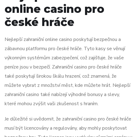
online casino pro
české hráče
Nejlepší zahraniční online casino poskytují bezpečnou a
zábavnou platformu pro české hráče. Tyto kasy se věnují
výkonným systémům zabezpečení, což zajišťuje, že vaše
peníze jsou v bezpečí. Zahraniční casino pro české hráče
také poskytují širokou škálu hrazení, což znamená, že
můžete vybrat z množství měst, kde můžete hrát. Nejlepší
zahraniční casino také nabízejí výhodné bonusy a slevy,
které mohou zvýšit vaši zkušenost s hraním.
Je důležité si uvědomit, že zahraniční casino pro české hráče
musí být licencovány a regulovány, aby mohly poskytovat