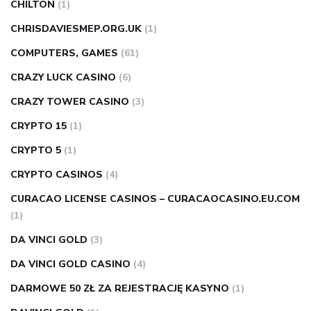
CHILTON
(1)
CHRISDAVIESMEP.ORG.UK
(1)
COMPUTERS, GAMES
(61)
CRAZY LUCK CASINO
(6)
CRAZY TOWER СASINO
(3)
CRYPTO 15
(1)
CRYPTO 5
(1)
CRYPTO CASINOS
(4)
CURACAO LICENSE CASINOS – CURACAOCASINO.EU.COM
(1)
DA VINCI GOLD
(3)
DA VINCI GOLD CASINO
(4)
DARMOWE 50 ZŁ ZA REJESTRACJĘ KASYNO
(1)