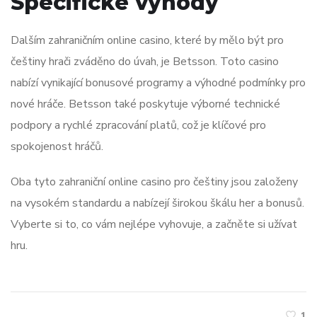
Specifické výhody
Dalším zahraničním online casino, které by mělo být pro
češtiny hrači zváděno do úvah, je Betsson. Toto casino
nabízí vynikající bonusové programy a výhodné podmínky pro
nové hráče. Betsson také poskytuje výborné technické
podpory a rychlé zpracování platů, což je klíčové pro
spokojenost hráčů.
Oba tyto zahraniční online casino pro češtiny jsou založeny
na vysokém standardu a nabízejí širokou škálu her a bonusů.
Vyberte si to, co vám nejlépe vyhovuje, a začněte si užívat
hru.
1