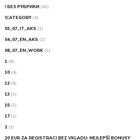
! БЕЗ РУБРИКИ
(41)
!CATEGORY
(4)
03_07_IT_AKS
(1)
04_07_EN_AKS
(1)
08_07_EN_WORK
(1)
1
(8)
10
(4)
12
(6)
13
(1)
15
(2)
17
(1)
2
(2)
20 EUR ZA REGISTRACI BEZ VKLADU: NEJLEPŠÍ BONUSY