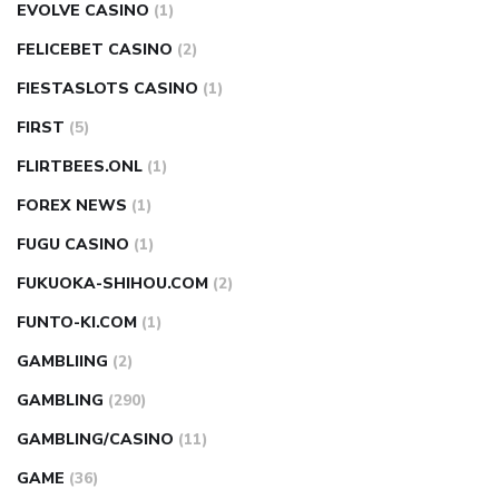
EVOLVE CASINO
(1)
FELICEBET CASINO
(2)
FIESTASLOTS CASINO
(1)
FIRST
(5)
FLIRTBEES.ONL
(1)
FOREX NEWS
(1)
FUGU CASINO
(1)
FUKUOKA-SHIHOU.COM
(2)
FUNTO-KI.COM
(1)
GAMBLIING
(2)
GAMBLING
(290)
GAMBLING/CASINO
(11)
GAME
(36)