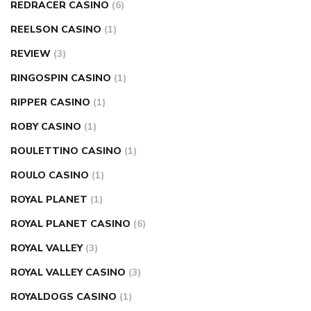
REDRACER CASINO
(6)
REELSON CASINO
(1)
REVIEW
(3)
RINGOSPIN CASINO
(1)
RIPPER CASINO
(1)
ROBY CASINO
(1)
ROULETTINO CASINO
(1)
ROULO CASINO
(1)
ROYAL PLANET
(1)
ROYAL PLANET CASINO
(6)
ROYAL VALLEY
(3)
ROYAL VALLEY CASINO
(3)
ROYALDOGS CASINO
(1)