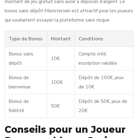
montant de jeu gratuit sans avoir à déposer d’argent. Le
bonus sans dépôt Monsterwin est attractif pour les joueurs
qui souhaitent essayer la plateforme sans risque.
Type de Bonus
Montant
Conditions
Bonus sans
Compte créé,
10€
dépôt
inscription validée
Bonus de
Dépôt de 100€, jeux
100€
bienvenue
de 10€
Bonus de
Dépôt de 50€, jeux de
50€
fidélité
20€
Conseils pour un Joueur