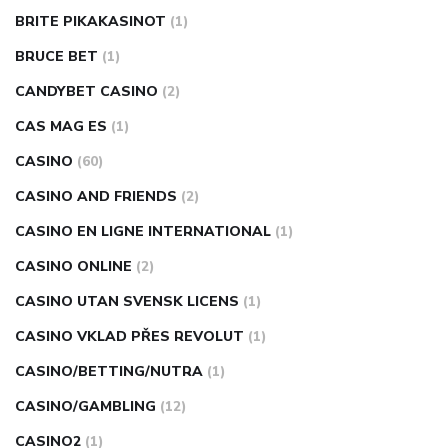
BRITE PIKAKASINOT
(1)
BRUCE BET
(1)
CANDYBET CASINO
(2)
CAS MAG ES
(1)
CASINO
(60)
CASINO AND FRIENDS
(2)
CASINO EN LIGNE INTERNATIONAL
(1)
CASINO ONLINE
(2)
CASINO UTAN SVENSK LICENS
(1)
CASINO VKLAD PŘES REVOLUT
(1)
CASINO/BETTING/NUTRA
(1)
CASINO/GAMBLING
(12)
CASINO2
(1)