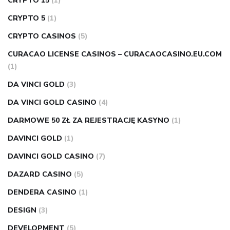
CRYPTO 15
(1)
CRYPTO 5
(1)
CRYPTO CASINOS
(5)
CURACAO LICENSE CASINOS – CURACAOCASINO.EU.COM
(1)
DA VINCI GOLD
(3)
DA VINCI GOLD CASINO
(4)
DARMOWE 50 ZŁ ZA REJESTRACJĘ KASYNO
(1)
DAVINCI GOLD
(1)
DAVINCI GOLD CASINO
(7)
DAZARD CASINO
(5)
DENDERA CASINO
(1)
DESIGN
(3)
DEVELOPMENT
(5)