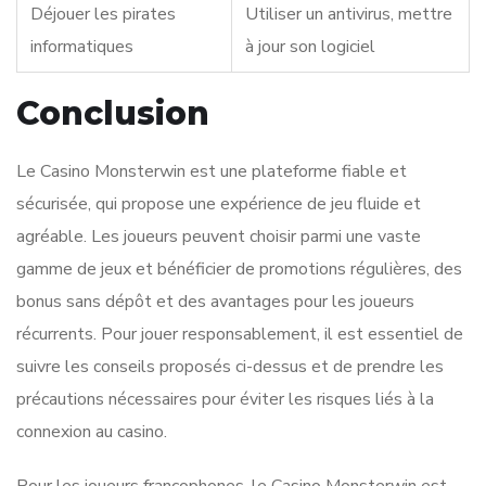
Déjouer les pirates
Utiliser un antivirus, mettre
informatiques
à jour son logiciel
Conclusion
Le Casino Monsterwin est une plateforme fiable et
sécurisée, qui propose une expérience de jeu fluide et
agréable. Les joueurs peuvent choisir parmi une vaste
gamme de jeux et bénéficier de promotions régulières, des
bonus sans dépôt et des avantages pour les joueurs
récurrents. Pour jouer responsablement, il est essentiel de
suivre les conseils proposés ci-dessus et de prendre les
précautions nécessaires pour éviter les risques liés à la
connexion au casino.
Pour les joueurs francophones, le Casino Monsterwin est