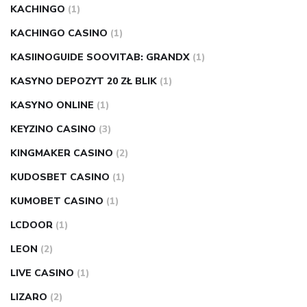
KACHINGO
(1)
KACHINGO CASINO
(1)
KASIINOGUIDE SOOVITAB: GRANDX
(1)
KASYNO DEPOZYT 20 ZŁ BLIK
(1)
KASYNO ONLINE
(1)
KEYZINO CASINO
(3)
KINGMAKER CASINO
(2)
KUDOSBET CASINO
(1)
KUMOBET CASINO
(1)
LCDOOR
(1)
LEON
(2)
LIVE CASINO
(1)
LIZARO
(2)