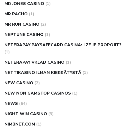
MR JONES CASINO
(1)
MR PACHO
(1)
MR RUN CASINO
(2)
NEPTUNE CASINO
(1)
NETERAPAY PAYSAFECARD CASINA: LZE JE PROPOJIT?
(1)
NETERAPAY VKLAD CASINO
(1)
NETTIKASINO ILMAN KIERRÄTYSTÄ
(1)
NEW CASINO
(2)
NEW NON GAMSTOP CASINOS
(1)
NEWS
(64)
NIGHT WIN CASINO
(3)
NIMBNET.COM
(1)