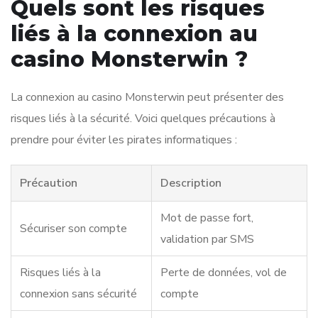
Quels sont les risques
liés à la connexion au
casino Monsterwin ?
La connexion au casino Monsterwin peut présenter des
risques liés à la sécurité. Voici quelques précautions à
prendre pour éviter les pirates informatiques :
Précaution
Description
Mot de passe fort,
Sécuriser son compte
validation par SMS
Risques liés à la
Perte de données, vol de
connexion sans sécurité
compte