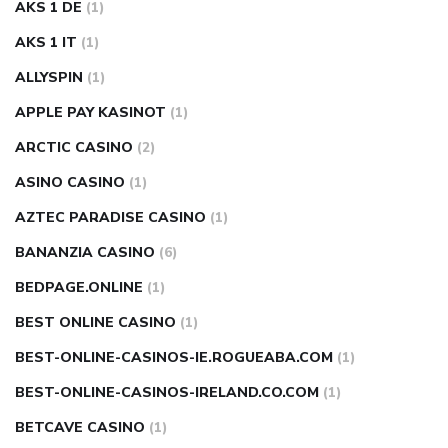
AKS 1 DE
(1)
AKS 1 IT
(1)
ALLYSPIN
(1)
APPLE PAY KASINOT
(1)
ARCTIC CASINO
(2)
ASINO CASINO
(1)
AZTEC PARADISE CASINO
(1)
BANANZIA CASINO
(6)
BEDPAGE.ONLINE
(1)
BEST ONLINE CASINO
(1)
BEST-ONLINE-CASINOS-IE.ROGUEABA.COM
(1)
BEST-ONLINE-CASINOS-IRELAND.CO.COM
(1)
BETCAVE CASINO
(1)