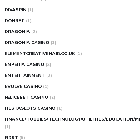
DIVASPIN
(1)
DONBET
(1)
DRAGONIA
(2)
DRAGONIA CASINO
(1)
ELEMENTCREATIVEHAIR.CO.UK
(1)
EMPERIA CASINO
(2)
ENTERTAINMENT
(2)
EVOLVE CASINO
(1)
FELICEBET CASINO
(2)
FIESTASLOTS CASINO
(1)
FINANCE/HOBBIES/TECHNOLOGY/UTILITIES/EDUCATION/M
(1)
FIRST
(5)