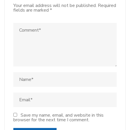
Your email address will not be published.
Required
fields are marked
*
Save my name, email, and website in this
browser for the next time I comment.