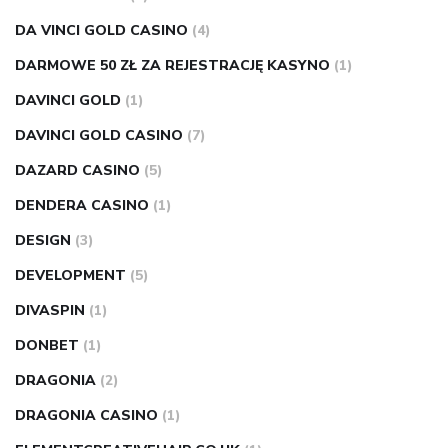
DA VINCI GOLD CASINO
(4)
DARMOWE 50 ZŁ ZA REJESTRACJĘ KASYNO
(1)
DAVINCI GOLD
(1)
DAVINCI GOLD CASINO
(7)
DAZARD CASINO
(5)
DENDERA CASINO
(1)
DESIGN
(3)
DEVELOPMENT
(5)
DIVASPIN
(1)
DONBET
(1)
DRAGONIA
(2)
DRAGONIA CASINO
(1)