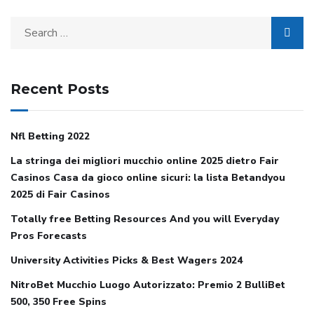
Recent Posts
Nfl Betting 2022
La stringa dei migliori mucchio online 2025 dietro Fair
Casinos Casa da gioco online sicuri: la lista Betandyou
2025 di Fair Casinos
Totally free Betting Resources And you will Everyday
Pros Forecasts
University Activities Picks & Best Wagers 2024
NitroBet Mucchio Luogo Autorizzato: Premio 2 BulliBet
500, 350 Free Spins