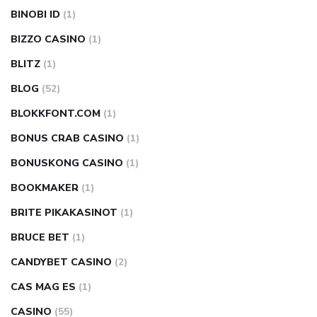
BINOBI ID
(1)
BIZZO CASINO
(1)
BLITZ
(1)
BLOG
(52)
BLOKKFONT.COM
(1)
BONUS CRAB CASINO
(1)
BONUSKONG CASINO
(1)
BOOKMAKER
(1)
BRITE PIKAKASINOT
(1)
BRUCE BET
(1)
CANDYBET CASINO
(2)
CAS MAG ES
(1)
CASINO
(55)