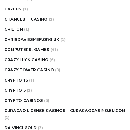
CAZEUS
(1)
CHANCEBIT CASINO
(1)
CHILTON
(1)
CHRISDAVIESMEP.ORG.UK
(1)
COMPUTERS, GAMES
(61)
CRAZY LUCK CASINO
(6)
CRAZY TOWER СASINO
(3)
CRYPTO 15
(1)
CRYPTO 5
(1)
CRYPTO CASINOS
(5)
CURACAO LICENSE CASINOS – CURACAOCASINO.EU.COM
(1)
DA VINCI GOLD
(3)