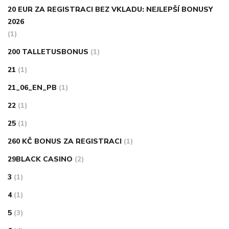
20 EUR ZA REGISTRACI BEZ VKLADU: NEJLEPŠÍ BONUSY
2026
(1)
200 TALLETUSBONUS
(1)
21
(1)
21_06_EN_PB
(1)
22
(1)
25
(1)
260 KČ BONUS ZA REGISTRACI
(1)
29BLACK CASINO
(2)
3
(1)
4
(1)
5
(3)