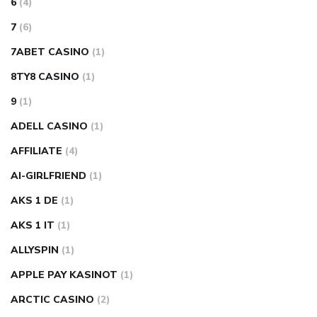
6
(4)
7
(6)
7ABET CASINO
(1)
8TY8 CASINO
(1)
9
(1)
ADELL CASINO
(1)
AFFILIATE
(4)
AI-GIRLFRIEND
(1)
AKS 1 DE
(1)
AKS 1 IT
(1)
ALLYSPIN
(1)
APPLE PAY KASINOT
(1)
ARCTIC CASINO
(2)