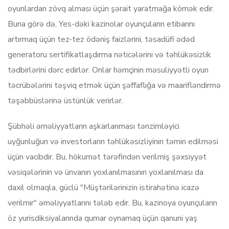
oyunlardan zövq alması üçün şərait yaratmağa kömək edir.
Buna görə də, Yes-dəki kazinolar oyunçuların etibarını
artırmaq üçün tez-tez ödəniş faizlərini, təsadüfi ədəd
generatoru sertifikatlaşdırma nəticələrini və təhlükəsizlik
tədbirlərini dərc edirlər. Onlar həmçinin məsuliyyətli oyun
təcrübələrini təşviq etmək üçün şəffaflığa və maarifləndirmə
təşəbbüslərinə üstünlük verirlər.
Şübhəli əməliyyatların aşkarlanması tənzimləyici
uyğunluğun və investorların təhlükəsizliyinin təmin edilməsi
üçün vacibdir. Bu, hökumət tərəfindən verilmiş şəxsiyyət
vəsiqələrinin və ünvanın yoxlanılmasının yoxlanılması da
daxil olmaqla, güclü "Müştərilərinizin istirahətinə icazə
verilmir" əməliyyatlarını tələb edir. Bu, kazinoya oyunçuların
öz yurisdiksiyalarında qumar oynamaq üçün qanuni yaş