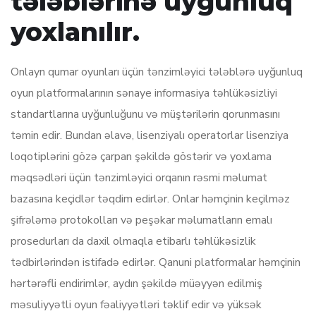
tələblərinə uyğunluq
yoxlanılır.
Onlayn qumar oyunları üçün tənzimləyici tələblərə uyğunluq
oyun platformalarının sənaye informasiya təhlükəsizliyi
standartlarına uyğunluğunu və müştərilərin qorunmasını
təmin edir. Bundan əlavə, lisenziyalı operatorlar lisenziya
loqotiplərini gözə çarpan şəkildə göstərir və yoxlama
məqsədləri üçün tənzimləyici orqanın rəsmi məlumat
bazasına keçidlər təqdim edirlər. Onlar həmçinin keçilməz
şifrələmə protokolları və peşəkar məlumatların emalı
prosedurları da daxil olmaqla etibarlı təhlükəsizlik
tədbirlərindən istifadə edirlər. Qanuni platformalar həmçinin
hərtərəfli endirimlər, aydın şəkildə müəyyən edilmiş
məsuliyyətli oyun fəaliyyətləri təklif edir və yüksək