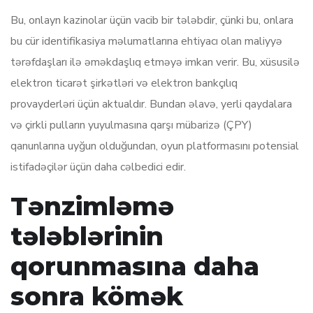
Bu, onlayn kazinolar üçün vacib bir tələbdir, çünki bu, onlara
bu cür identifikasiya məlumatlarına ehtiyacı olan maliyyə
tərəfdaşları ilə əməkdaşlıq etməyə imkan verir. Bu, xüsusilə
elektron ticarət şirkətləri və elektron bankçılıq
provayderləri üçün aktualdır. Bundan əlavə, yerli qaydalara
və çirkli pulların yuyulmasına qarşı mübarizə (ÇPY)
qanunlarına uyğun olduğundan, oyun platformasını potensial
istifadəçilər üçün daha cəlbedici edir.
Tənzimləmə
tələblərinin
qorunmasına daha
sonra kömək