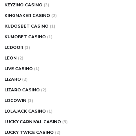
KEYZINO CASINO
(3)
KINGMAKER CASINO
(2)
KUDOSBET CASINO
(1)
KUMOBET CASINO
(1)
LCDOOR
(1)
LEON
(2)
LIVE CASINO
(1)
LIZARO
(2)
LIZARO CASINO
(2)
LOCOWIN
(1)
LOLAJACK CASINO
(1)
LUCKY CARNIVAL CASINO
(3)
LUCKY TWICE CASINO
(2)