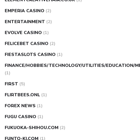
EMPERIA CASINO
(2)
ENTERTAINMENT
(2)
EVOLVE CASINO
(1)
FELICEBET CASINO
(2)
FIESTASLOTS CASINO
(1)
FINANCE/HOBBIES/TECHNOLOGY/UTILITIES/EDUCATION/M
(1)
FIRST
(5)
FLIRTBEES.ONL
(1)
FOREX NEWS
(1)
FUGU CASINO
(1)
FUKUOKA-SHIHOU.COM
(2)
FUNTO-KI.COM
(1)