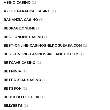
ASINO CASINO
(1)
AZTEC PARADISE CASINO
(1)
BANANZIA CASINO
(6)
BEDPAGE.ONLINE
(1)
BEST ONLINE CASINO
(1)
BEST-ONLINE-CASINOS-IE.ROGUEABA.COM
(1)
BEST-ONLINE-CASINOS-IRELAND.CO.COM
(1)
BETCAVE CASINO
(1)
BETNINJA
(1)
BETPORTAL CASINO
(2)
BETSSON
(1)
BIJOUCOFFEE.CO.UK
(1)
BILLYBETS
(1)