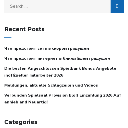
Recent Posts
Что предстоит сеть в скором грядущем
Что предстоит интернет в ближайшем грядущем
Die besten Angeschlossen Spielbank Bonus Angebote
inoffizieller mitarbeiter 2026
Meldungen, aktuelle Schlagzeilen und Videos
Verbunden Spielsaal Provision bloß Einzahlung 2026 Auf
anhieb and Neuartig!
Categories