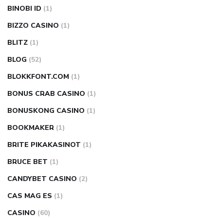
BINOBI ID
(1)
BIZZO CASINO
(1)
BLITZ
(1)
BLOG
(52)
BLOKKFONT.COM
(1)
BONUS CRAB CASINO
(1)
BONUSKONG CASINO
(1)
BOOKMAKER
(1)
BRITE PIKAKASINOT
(1)
BRUCE BET
(1)
CANDYBET CASINO
(2)
CAS MAG ES
(1)
CASINO
(60)