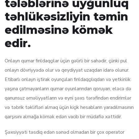
tələblərinə uyğunluq
təhlükəsizliyin təmin
edilməsinə kömək
edir.
Onlayn qumar fırıldaqçılar üçün gəlirli bir sahədir, çünki pul
onlayn dövriyyədə olur və qeydiyyat uzaqdan idarə olunur.
Etibarlı onlayn iştirak oyunçuları fırıldaqçılıqdan və yetkinlik
yaşına çatmayanların qumar oyunlarından qoruyan, eləcə də
qanunsuz əməliyyatların və eyni şəxs tərəfindən endirimlər
və təbrik təklifləri almaq üçün kiçik hesabların yaradılmasının
qarşısını almağa kömək edən vacib bir müdafiə xəttidir.
Şəxsiyyəti təsdiq edən sənəd olmadan bir çox operator