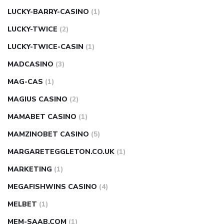
LUCKY-BARRY-CASINO
(1)
LUCKY-TWICE
(2)
LUCKY-TWICE-CASIN
(1)
MADCASINO
(3)
MAG-CAS
(1)
MAGIUS CASINO
(2)
MAMABET CASINO
(1)
MAMZINOBET CASINO
(5)
MARGARETEGGLETON.CO.UK
(1)
MARKETING
(1)
MEGAFISHWINS CASINO
(4)
MELBET
(1)
MEM-SAAB.COM
(1)