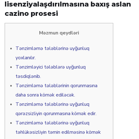
lisenziyalaşdırılmasına baxış aslan
cazino prosesi
Məzmun qeydləri
Tənzimləmə tələblərinə uyğunluq
yoxlanılır.
Tənzimləyici tələblərə uyğunluq
təsdiqlənib.
Tənzimləmə tələblərinin qorunmasına
daha sonra kömək ediləcək.
Tənzimləmə tələblərinə uyğunluq
qərəzsizliyin qorunmasına kömək edir.
Tənzimləmə tələblərinə uyğunluq
təhlükəsizliyin təmin edilməsinə kömək