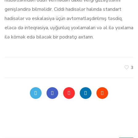
nisbətlərindən ödün vermədən daxili vergi güzəştlərini
genişləndirə bilməlidir. Ciddi hadisələr halında standart
hadisələr və eskalasiya üçün avtomatlaşdırılmış təsdiq,
eləcə də inteqrasiya, uyğunluq yoxlamaları və əl ilə yoxlama
ilə kömək edə biləcək bir podratçı axtarın.
3