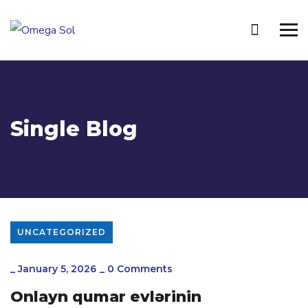
Single Blog
UNCATEGORIZED
_
January 5, 2026
_
0 Comments
Onlayn qumar evlərinin