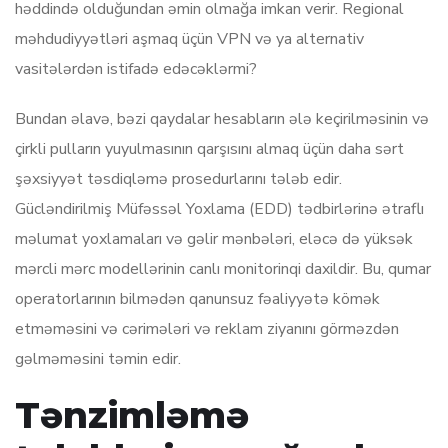
həddində olduğundan əmin olmağa imkan verir. Regional
məhdudiyyətləri aşmaq üçün VPN və ya alternativ
vasitələrdən istifadə edəcəklərmi?
Bundan əlavə, bəzi qaydalar hesabların ələ keçirilməsinin və
çirkli pulların yuyulmasının qarşısını almaq üçün daha sərt
şəxsiyyət təsdiqləmə prosedurlarını tələb edir.
Gücləndirilmiş Müfəssəl Yoxlama (EDD) tədbirlərinə ətraflı
məlumat yoxlamaları və gəlir mənbələri, eləcə də yüksək
mərcli mərc modellərinin canlı monitorinqi daxildir. Bu, qumar
operatorlarının bilmədən qanunsuz fəaliyyətə kömək
etməməsini və cərimələri və reklam ziyanını görməzdən
gəlməməsini təmin edir.
Tənzimləmə