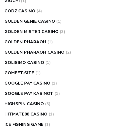
GIOCHI
(1)
GODZ CASINO
(4)
GOLDEN GENIE CASINO
(1)
GOLDEN MISTER CASINO
(3)
GOLDEN PHARAOH
(1)
GOLDEN PHARAOH CASINO
(2)
GOLISIMO CASINO
(1)
GOMEET.SITE
(1)
GOOGLE PAY CASINO
(1)
GOOGLE PAY KASINOT
(1)
HIGHSPIN CASINO
(3)
HITMATE88 CASINO
(1)
ICE FISHING GAME
(1)