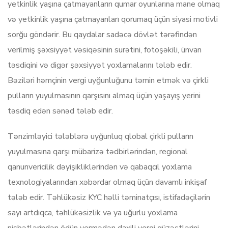
yetkinlik yaşına çatmayanların qumar oyunlarına mane olmaq
və yetkinlik yaşına çatmayanları qorumaq üçün siyasi motivli
sorğu göndərir. Bu qaydalar sadəcə dövlət tərəfindən
verilmiş şəxsiyyət vəsiqəsinin surətini, fotoşəkili, ünvan
təsdiqini və digər şəxsiyyət yoxlamalarını tələb edir.
Bəziləri həmçinin vergi uyğunluğunu təmin etmək və çirkli
pulların yuyulmasının qarşısını almaq üçün yaşayış yerini
təsdiq edən sənəd tələb edir.
Tənzimləyici tələblərə uyğunluq qlobal çirkli pulların
yuyulmasına qarşı mübarizə tədbirlərindən, regional
qanunvericilik dəyişikliklərindən və qabaqcıl yoxlama
texnologiyalarından xəbərdar olmaq üçün davamlı inkişaf
tələb edir. Təhlükəsiz KYC həlli təminatçısı, istifadəçilərin
sayı artdıqca, təhlükəsizlik və ya uğurlu yoxlama