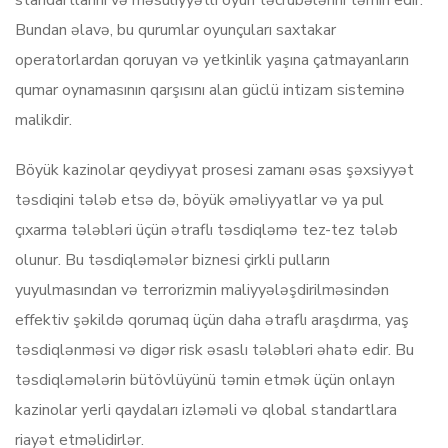
standartlarını və məsuliyyətli oyun təcrübələrini təmin edir.
Bundan əlavə, bu qurumlar oyunçuları saxtakar
operatorlardan qoruyan və yetkinlik yaşına çatmayanların
qumar oynamasının qarşısını alan güclü intizam sisteminə
malikdir.
Böyük kazinolar qeydiyyat prosesi zamanı əsas şəxsiyyət
təsdiqini tələb etsə də, böyük əməliyyatlar və ya pul
çıxarma tələbləri üçün ətraflı təsdiqləmə tez-tez tələb
olunur. Bu təsdiqləmələr biznesi çirkli pulların
yuyulmasından və terrorizmin maliyyələşdirilməsindən
effektiv şəkildə qorumaq üçün daha ətraflı araşdırma, yaş
təsdiqlənməsi və digər risk əsaslı tələbləri əhatə edir. Bu
təsdiqləmələrin bütövlüyünü təmin etmək üçün onlayn
kazinolar yerli qaydaları izləməli və qlobal standartlara
riayət etməlidirlər.