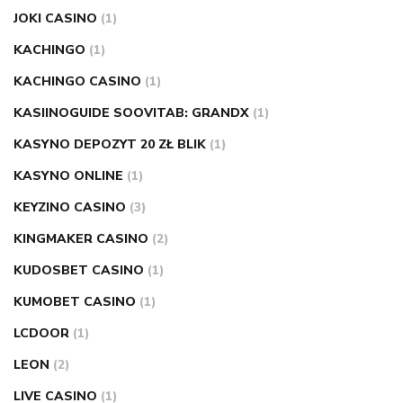
JOKI CASINO
(1)
KACHINGO
(1)
KACHINGO CASINO
(1)
KASIINOGUIDE SOOVITAB: GRANDX
(1)
KASYNO DEPOZYT 20 ZŁ BLIK
(1)
KASYNO ONLINE
(1)
KEYZINO CASINO
(3)
KINGMAKER CASINO
(2)
KUDOSBET CASINO
(1)
KUMOBET CASINO
(1)
LCDOOR
(1)
LEON
(2)
LIVE CASINO
(1)