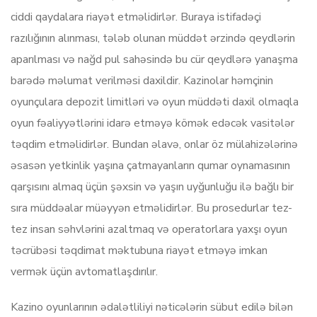
ciddi qaydalara riayət etməlidirlər. Buraya istifadəçi
razılığının alınması, tələb olunan müddət ərzində qeydlərin
aparılması və nağd pul sahəsində bu cür qeydlərə yanaşma
barədə məlumat verilməsi daxildir. Kazinolar həmçinin
oyunçulara depozit limitləri və oyun müddəti daxil olmaqla
oyun fəaliyyətlərini idarə etməyə kömək edəcək vasitələr
təqdim etməlidirlər. Bundan əlavə, onlar öz mülahizələrinə
əsasən yetkinlik yaşına çatmayanların qumar oynamasının
qarşısını almaq üçün şəxsin və yaşın uyğunluğu ilə bağlı bir
sıra müddəalar müəyyən etməlidirlər. Bu prosedurlar tez-
tez insan səhvlərini azaltmaq və operatorlara yaxşı oyun
təcrübəsi təqdimat məktubuna riayət etməyə imkan
vermək üçün avtomatlaşdırılır.
Kazino oyunlarının ədalətliliyi nəticələrin sübut edilə bilən