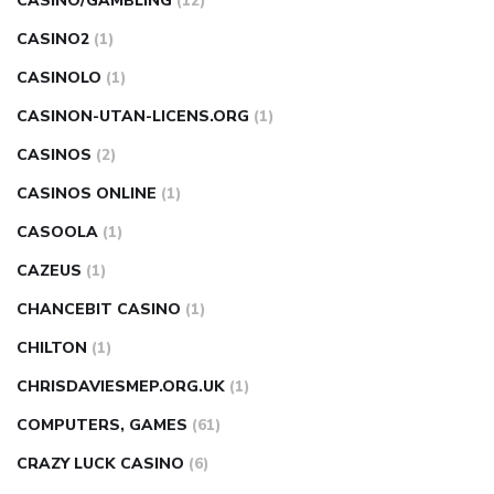
CASINO/GAMBLING
(12)
CASINO2
(1)
CASINOLO
(1)
CASINON-UTAN-LICENS.ORG
(1)
CASINOS
(2)
CASINOS ONLINE
(1)
CASOOLA
(1)
CAZEUS
(1)
CHANCEBIT CASINO
(1)
CHILTON
(1)
CHRISDAVIESMEP.ORG.UK
(1)
COMPUTERS, GAMES
(61)
CRAZY LUCK CASINO
(6)