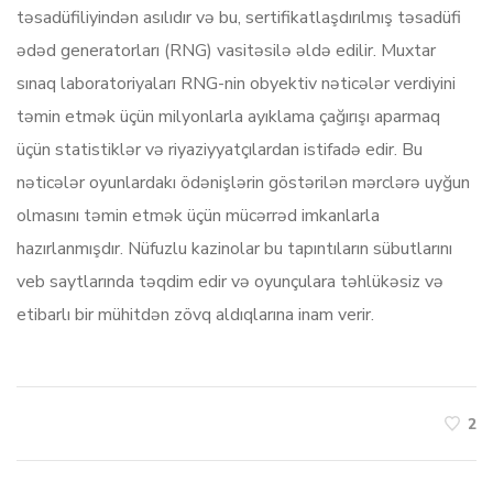
təsadüfiliyindən asılıdır və bu, sertifikatlaşdırılmış təsadüfi
ədəd generatorları (RNG) vasitəsilə əldə edilir. Muxtar
sınaq laboratoriyaları RNG-nin obyektiv nəticələr verdiyini
təmin etmək üçün milyonlarla ayıklama çağırışı aparmaq
üçün statistiklər və riyaziyyatçılardan istifadə edir. Bu
nəticələr oyunlardakı ödənişlərin göstərilən mərclərə uyğun
olmasını təmin etmək üçün mücərrəd imkanlarla
hazırlanmışdır. Nüfuzlu kazinolar bu tapıntıların sübutlarını
veb saytlarında təqdim edir və oyunçulara təhlükəsiz və
etibarlı bir mühitdən zövq aldıqlarına inam verir.
2