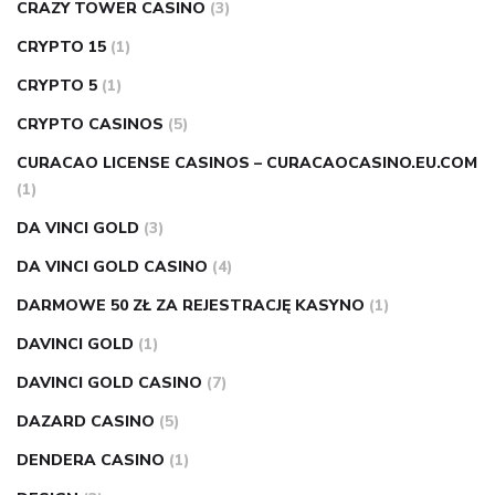
CRAZY TOWER СASINO
(3)
CRYPTO 15
(1)
CRYPTO 5
(1)
CRYPTO CASINOS
(5)
CURACAO LICENSE CASINOS – CURACAOCASINO.EU.COM
(1)
DA VINCI GOLD
(3)
DA VINCI GOLD CASINO
(4)
DARMOWE 50 ZŁ ZA REJESTRACJĘ KASYNO
(1)
DAVINCI GOLD
(1)
DAVINCI GOLD CASINO
(7)
DAZARD CASINO
(5)
DENDERA CASINO
(1)