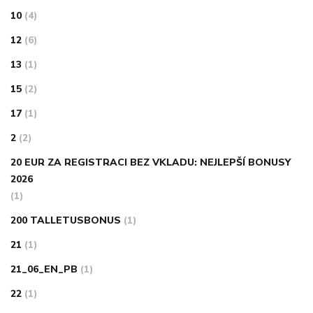
10
(4)
12
(6)
13
(1)
15
(2)
17
(1)
2
(2)
20 EUR ZA REGISTRACI BEZ VKLADU: NEJLEPŠÍ BONUSY
2026
(1)
200 TALLETUSBONUS
(1)
21
(1)
21_06_EN_PB
(1)
22
(1)