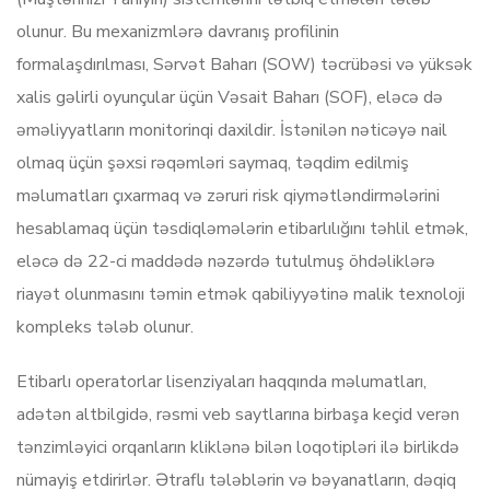
olunur. Bu mexanizmlərə davranış profilinin
formalaşdırılması, Sərvət Baharı (SOW) təcrübəsi və yüksək
xalis gəlirli oyunçular üçün Vəsait Baharı (SOF), eləcə də
əməliyyatların monitorinqi daxildir. İstənilən nəticəyə nail
olmaq üçün şəxsi rəqəmləri saymaq, təqdim edilmiş
məlumatları çıxarmaq və zəruri risk qiymətləndirmələrini
hesablamaq üçün təsdiqləmələrin etibarlılığını təhlil etmək,
eləcə də 22-ci maddədə nəzərdə tutulmuş öhdəliklərə
riayət olunmasını təmin etmək qabiliyyətinə malik texnoloji
kompleks tələb olunur.
Etibarlı operatorlar lisenziyaları haqqında məlumatları,
adətən altbilgidə, rəsmi veb saytlarına birbaşa keçid verən
tənzimləyici orqanların kliklənə bilən loqotipləri ilə birlikdə
nümayiş etdirirlər. Ətraflı tələblərin və bəyanatların, dəqiq