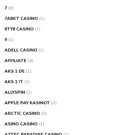
7
(6)
7ABET CASINO
(1)
8TY8 CASINO
(1)
9
(1)
ADELL CASINO
(1)
AFFILIATE
(4)
AKS 1 DE
(1)
AKS 1 IT
(1)
ALLYSPIN
(1)
APPLE PAY KASINOT
(1)
ARCTIC CASINO
(2)
ASINO CASINO
(1)
AZTEC PARADISE CASINO
(1)