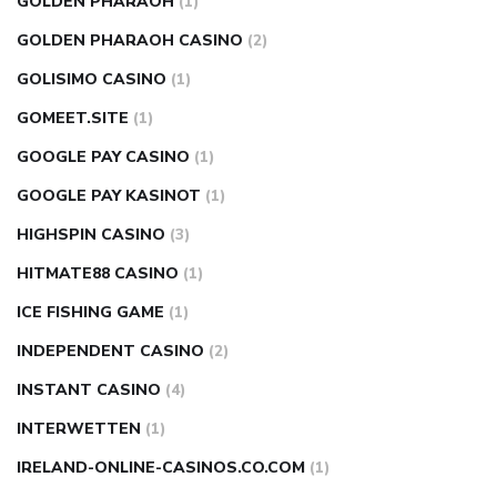
GOLDEN PHARAOH
(1)
GOLDEN PHARAOH CASINO
(2)
GOLISIMO CASINO
(1)
GOMEET.SITE
(1)
GOOGLE PAY CASINO
(1)
GOOGLE PAY KASINOT
(1)
HIGHSPIN CASINO
(3)
HITMATE88 CASINO
(1)
ICE FISHING GAME
(1)
INDEPENDENT CASINO
(2)
INSTANT CASINO
(4)
INTERWETTEN
(1)
IRELAND-ONLINE-CASINOS.CO.COM
(1)