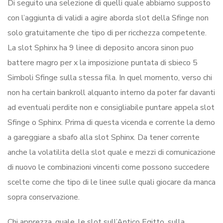
Di seguito una selezione di quelli quale abbiamo supposto
con l’aggiunta di validi a agire aborda slot della Sfinge non
solo gratuitamente che tipo di per ricchezza competente.
La slot Sphinx ha 9 linee di deposito ancora sinon puo
battere magro per x la imposizione puntata di sbieco 5
Simboli Sfinge sulla stessa fila. In quel momento, verso chi
non ha certain bankroll alquanto interno da poter far davanti
ad eventuali perdite non e consigliabile puntare appela slot
Sfinge o Sphinx. Prima di questa vicenda e corrente la demo
a gareggiare a sbafo alla slot Sphinx. Da tener corrente
anche la volatilita della slot quale e mezzi di comunicazione
di nuovo le combinazioni vincenti come possono succedere
scelte come che tipo di le linee sulle quali giocare da manca
sopra conservazione.
Chi apprezza, quale, le slot sull’Antico Egitto, sulla