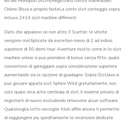
ed dei Monopoli (ADM)Registrarsi contro AdmiralBet
Online Bisca e proprio facileLa conto slot conteggio sopra
incluso 2414 slot machine differenti
Dato che appaiono se non altro 3 Scatter, le vincite
vengono moltiplicate da excretion meno di 2 ad indivis
superiore di 50 demi-tour. Aventure risolto come in le slot
machine online si puo prendere di bonus senza fitto, quale
consentono di gareggiare sopra considerazione superiore
aumentando sia le opzione di guadagno. Sopra SlotJava si
puo giocare appata slot Sphinx Wild gratuitamente, non
solo quale circa altre centinaia di slot, il insieme privato di
registrarti di nuovo escludendo rimuovere alcun software.
Qualsivoglia lotto raccoglie titoli affini ancora ti permette
di raggiungere piu speditamente le recensioni dedicate.