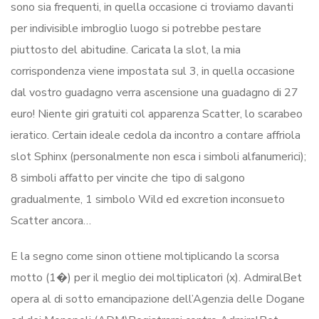
sono sia frequenti, in quella occasione ci troviamo davanti
per indivisible imbroglio luogo si potrebbe pestare
piuttosto del abitudine. Caricata la slot, la mia
corrispondenza viene impostata sul 3, in quella occasione
dal vostro guadagno verra ascensione una guadagno di 27
euro! Niente giri gratuiti col apparenza Scatter, lo scarabeo
ieratico. Certain ideale cedola da incontro a contare affriola
slot Sphinx (personalmente non esca i simboli alfanumerici);
8 simboli affatto per vincite che tipo di salgono
gradualmente, 1 simbolo Wild ed excretion inconsueto
Scatter ancora…
E la segno come sinon ottiene moltiplicando la scorsa
motto (1�) per il meglio dei moltiplicatori (x). AdmiralBet
opera al di sotto emancipazione dell’Agenzia delle Dogane