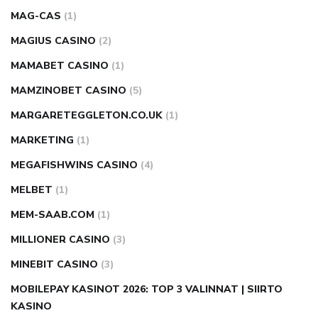
MAG-CAS
(1)
MAGIUS CASINO
(2)
MAMABET CASINO
(1)
MAMZINOBET CASINO
(5)
MARGARETEGGLETON.CO.UK
(1)
MARKETING
(1)
MEGAFISHWINS CASINO
(4)
MELBET
(1)
MEM-SAAB.COM
(1)
MILLIONER CASINO
(3)
MINEBIT CASINO
(3)
MOBILEPAY KASINOT 2026: TOP 3 VALINNAT | SIIRTO
KASINO