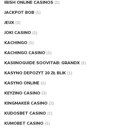
IRISH ONLINE CASINOS
(1)
JACKPOT BOB
(1)
JEUX
(3)
JOKI CASINO
(1)
KACHINGO
(1)
KACHINGO CASINO
(1)
KASIINOGUIDE SOOVITAB: GRANDX
(1)
KASYNO DEPOZYT 20 ZŁ BLIK
(1)
KASYNO ONLINE
(1)
KEYZINO CASINO
(3)
KINGMAKER CASINO
(2)
KUDOSBET CASINO
(1)
KUMOBET CASINO
(1)