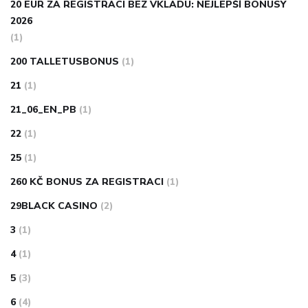
20 EUR ZA REGISTRACI BEZ VKLADU: NEJLEPŠÍ BONUSY
2026
(1)
200 TALLETUSBONUS
(1)
21
(1)
21_06_EN_PB
(1)
22
(1)
25
(1)
260 KČ BONUS ZA REGISTRACI
(1)
29BLACK CASINO
(2)
3
(1)
4
(1)
5
(3)
6
(4)