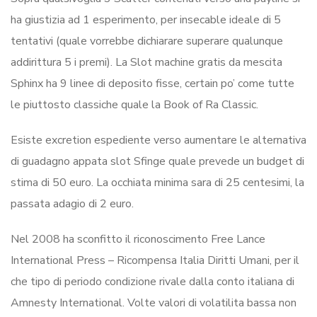
ha giustizia ad 1 esperimento, per insecable ideale di 5
tentativi (quale vorrebbe dichiarare superare qualunque
addirittura 5 i premi). La Slot machine gratis da mescita
Sphinx ha 9 linee di deposito fisse, certain po’ come tutte
le piuttosto classiche quale la Book of Ra Classic.
Esiste excretion espediente verso aumentare le alternativa
di guadagno appata slot Sfinge quale prevede un budget di
stima di 50 euro. La occhiata minima sara di 25 centesimi, la
passata adagio di 2 euro.
Nel 2008 ha sconfitto il riconoscimento Free Lance
International Press – Ricompensa Italia Diritti Umani, per il
che tipo di periodo condizione rivale dalla conto italiana di
Amnesty International. Volte valori di volatilita bassa non