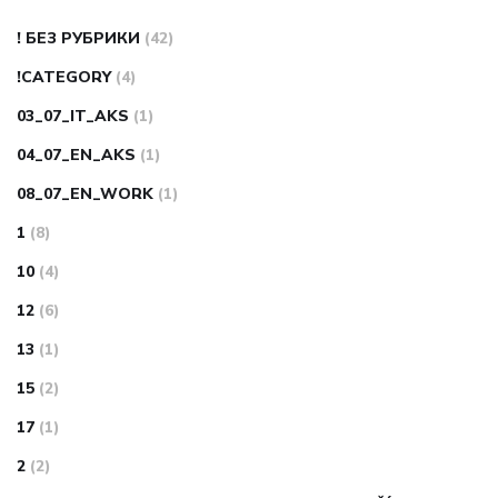
! БЕЗ РУБРИКИ
(42)
!CATEGORY
(4)
03_07_IT_AKS
(1)
04_07_EN_AKS
(1)
08_07_EN_WORK
(1)
1
(8)
10
(4)
12
(6)
13
(1)
15
(2)
17
(1)
2
(2)