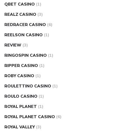
QBET CASINO
(1)
REALZ CASINO
(3)
REDRACER CASINO
(6)
REELSON CASINO
(1)
REVIEW
(3)
RINGOSPIN CASINO
(1)
RIPPER CASINO
(1)
ROBY CASINO
(1)
ROULETTINO CASINO
(1)
ROULO CASINO
(1)
ROYAL PLANET
(1)
ROYAL PLANET CASINO
(6)
ROYAL VALLEY
(3)