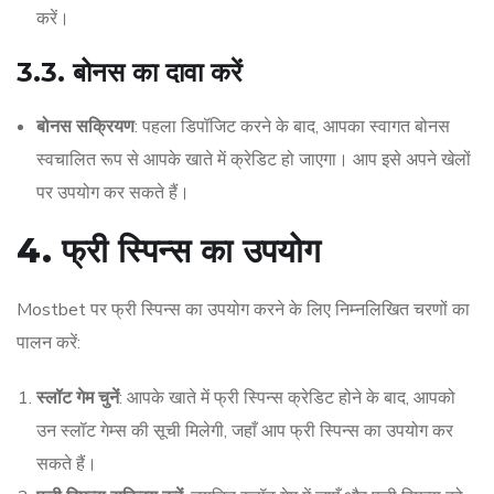
करें।
3.3. बोनस का दावा करें
बोनस सक्रियण
: पहला डिपॉजिट करने के बाद, आपका स्वागत बोनस
स्वचालित रूप से आपके खाते में क्रेडिट हो जाएगा। आप इसे अपने खेलों
पर उपयोग कर सकते हैं।
4. फ्री स्पिन्स का उपयोग
Mostbet पर फ्री स्पिन्स का उपयोग करने के लिए निम्नलिखित चरणों का
पालन करें:
स्लॉट गेम चुनें
: आपके खाते में फ्री स्पिन्स क्रेडिट होने के बाद, आपको
उन स्लॉट गेम्स की सूची मिलेगी, जहाँ आप फ्री स्पिन्स का उपयोग कर
सकते हैं।