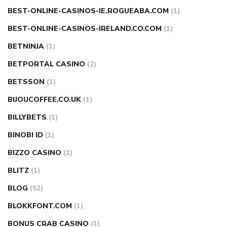
BEST-ONLINE-CASINOS-IE.ROGUEABA.COM
(1)
BEST-ONLINE-CASINOS-IRELAND.CO.COM
(1)
BETNINJA
(1)
BETPORTAL CASINO
(2)
BETSSON
(1)
BIJOUCOFFEE.CO.UK
(1)
BILLYBETS
(1)
BINOBI ID
(1)
BIZZO CASINO
(1)
BLITZ
(1)
BLOG
(52)
BLOKKFONT.COM
(1)
BONUS CRAB CASINO
(1)