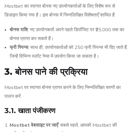
Mostbet का स्वागत बोनस नए उपयोगकर्ताओं के लिए विशेष रूप से
डिज़ाइन किया गया है। इस बोनस में निम्नलिखित विशेषताएँ शामिल हैं:
बोनस राशि
: नए उपयोगकर्ता अपने पहले डिपॉजिट पर ₹25,000 तक का
बोनस प्राप्त कर सकते हैं।
फ्री स्पिन्स
: साथ ही, उपयोगकर्ताओं को 250 फ्री स्पिन्स भी दिए जाते हैं,
जिन्हें विभिन्न स्लॉट गेम्स में उपयोग किया जा सकता है।
3. बोनस पाने की प्रक्रिया
Mostbet पर स्वागत बोनस प्राप्त करने के लिए निम्नलिखित चरणों का
पालन करें:
3.1. खाता पंजीकरण
Mostbet वेबसाइट पर जाएँ
: सबसे पहले, आपको Mostbet की