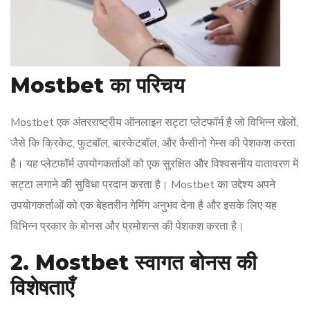
Mostbet का परिचय
Mostbet एक अंतरराष्ट्रीय ऑनलाइन सट्टा प्लेटफॉर्म है जो विभिन्न खेलों,
जैसे कि क्रिकेट, फुटबॉल, बास्केटबॉल, और कैसीनो गेम्स की पेशकश करता
है। यह प्लेटफॉर्म उपयोगकर्ताओं को एक सुरक्षित और विश्वसनीय वातावरण में
सट्टा लगाने की सुविधा प्रदान करता है। Mostbet का उद्देश्य अपने
उपयोगकर्ताओं को एक बेहतरीन गेमिंग अनुभव देना है और इसके लिए यह
विभिन्न प्रकार के बोनस और प्रमोशन्स की पेशकश करता है।
2. Mostbet स्वागत बोनस की
विशेषताएँ