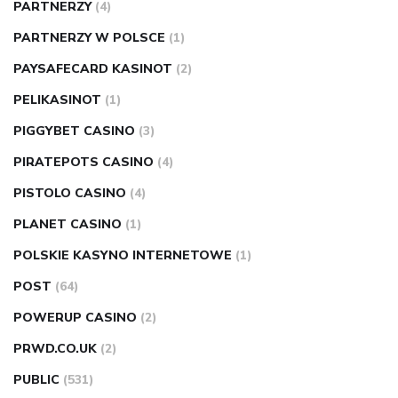
PARTNERZY
(4)
PARTNERZY W POLSCE
(1)
PAYSAFECARD KASINOT
(2)
PELIKASINOT
(1)
PIGGYBET CASINO
(3)
PIRATEPOTS CASINO
(4)
PISTOLO CASINO
(4)
PLANET CASINO
(1)
POLSKIE KASYNO INTERNETOWE
(1)
POST
(64)
POWERUP CASINO
(2)
PRWD.CO.UK
(2)
PUBLIC
(531)