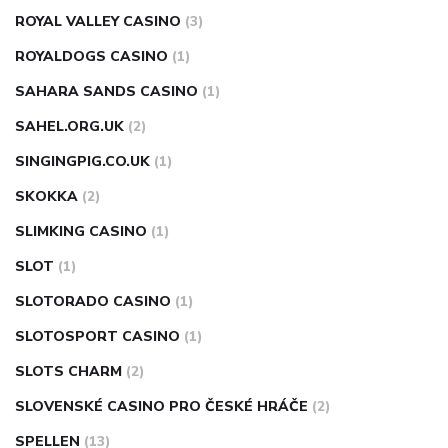
ROYAL VALLEY CASINO
(3)
ROYALDOGS CASINO
(1)
SAHARA SANDS CASINO
(1)
SAHEL.ORG.UK
(2)
SINGINGPIG.CO.UK
(1)
SKOKKA
(2)
SLIMKING CASINO
(1)
SLOT
(1)
SLOTORADO CASINO
(1)
SLOTOSPORT CASINO
(1)
SLOTS CHARM
(2)
SLOVENSKÉ CASINO PRO ČESKÉ HRÁČE
(2)
SPELLEN
(13)