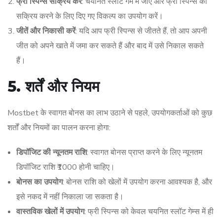
फ्री स्पिन्स सक्रिय करें
: चयनित स्लॉट गेम में जाएँ और फ्री स्पिन्स को
सक्रिय करने के लिए दिए गए विकल्प का उपयोग करें।
जीतें और निकासी करें
: यदि आप फ्री स्पिन्स से जीतते हैं, तो आप अपनी
जीत को अपने खाते में जमा कर सकते हैं और बाद में उसे निकाल सकते
हैं।
5. शर्तें और नियम
Mostbet के स्वागत बोनस का लाभ उठाने से पहले, उपयोगकर्ताओं को कुछ
शर्तों और नियमों का पालन करना होगा:
डिपॉजिट की न्यूनतम राशि
: स्वागत बोनस प्राप्त करने के लिए न्यूनतम
डिपॉजिट राशि ₹1000 होनी चाहिए।
बोनस का उपयोग
: बोनस राशि को खेलों में उपयोग करना आवश्यक है, और
इसे नकद में नहीं निकाला जा सकता है।
वास्तविक खेलों में उपयोग
: फ्री स्पिन्स को केवल चयनित स्लॉट गेम्स में ही