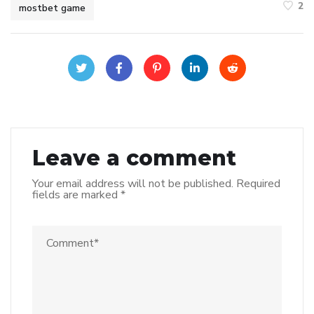
2
mostbet game
Leave a comment
Your email address will not be published.
Required
fields are marked
*